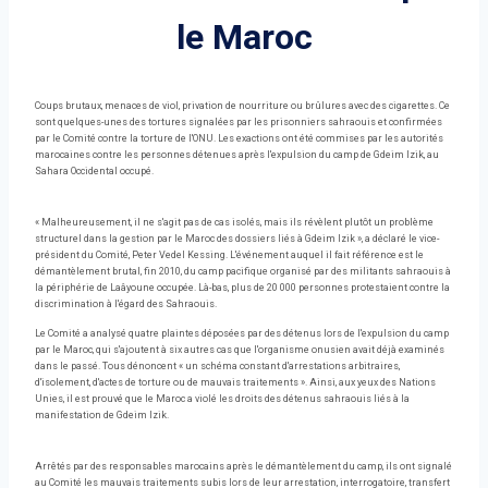
le Maroc
Coups brutaux, menaces de viol, privation de nourriture ou brûlures avec des cigarettes. Ce
sont quelques-unes des tortures signalées par les prisonniers sahraouis et confirmées
par le Comité contre la torture de l'ONU. Les exactions ont été commises par les autorités
marocaines contre les personnes détenues après l'expulsion du camp de Gdeim Izik, au
Sahara Occidental occupé.
« Malheureusement, il ne s'agit pas de cas isolés, mais ils révèlent plutôt un problème
structurel dans la gestion par le Maroc des dossiers liés à Gdeim Izik », a déclaré le vice-
président du Comité, Peter Vedel Kessing. L'événement auquel il fait référence est le
démantèlement brutal, fin 2010, du camp pacifique organisé par des militants sahraouis à
la périphérie de Laâyoune occupée. Là-bas, plus de 20 000 personnes protestaient contre la
discrimination à l'égard des Sahraouis.
Le Comité a analysé quatre plaintes déposées par des détenus lors de l'expulsion du camp
par le Maroc, qui s'ajoutent à six autres cas que l'organisme onusien avait déjà examinés
dans le passé. Tous dénoncent « un schéma constant d'arrestations arbitraires,
d'isolement, d'actes de torture ou de mauvais traitements ». Ainsi, aux yeux des Nations
Unies, il est prouvé que le Maroc a violé les droits des détenus sahraouis liés à la
manifestation de Gdeim Izik.
Arrêtés par des responsables marocains après le démantèlement du camp, ils ont signalé
au Comité les mauvais traitements subis lors de leur arrestation, interrogatoire, transfert