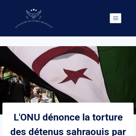
Skip
to
content
L'ONU dénonce la torture
des détenus sahraouis par