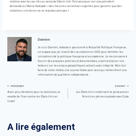
relation avec les cas liés au camp de Gdeim Izik. C'est pourquoi son vice-président
demande au Maroc d'adopter « des mesures correctives urgentes pour garantir que des
violations similaires ne se reproduisent pas ».
Damien
Je suis Damien, rédacteur passionné à Actualité Politique Française,
un espace que j'ai investi dès sa création en 2020 pour démêler les
intrications de la politique française et européenne. Je me consacre à
fournir des analyses précises et documentées, visant à éclairer nos
lecteurs sur les enjeux géopolitiques actuels avec intégrité. Mon but :
faire de notre média une source fiable pour ceux qui recherchent une
information de qualité et indépendante.
Navigation
PRÉCÉDENT
SUIVANT
Avoir plus d'enfants pour la révolution, la
Les États-Unis mobilisent le porte-avions
recette de l'Iran contre les États-Unis et
Nimitz en pleine escalade avec Cuba
de
Israël
l’article
A lire également