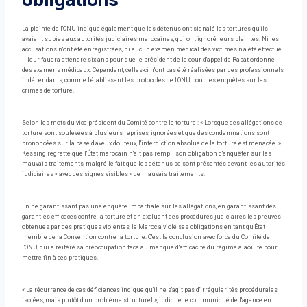
La plainte de l'ONU indique également que les détenus ont signalé les tortures qu'ils
avaient subies aux autorités judiciaires marocaines, qui ont ignoré leurs plaintes. Ni les
accusations n'ont été enregistrées, ni aucun examen médical des victimes n'a été effectué.
Il leur faudra attendre six ans pour que le président de la cour d'appel de Rabat ordonne
des examens médicaux. Cependant, celles-ci n'ont pas été réalisées par des professionnels
indépendants, comme l'établissent les protocoles de l'ONU pour les enquêtes sur les
crimes de torture.
Selon les mots du vice-président du Comité contre la torture : « Lorsque des allégations de
torture sont soulevées à plusieurs reprises, ignorées et que des condamnations sont
prononcées sur la base d'aveux douteux, l'interdiction absolue de la torture est menacée. »
Kessing regrette que l'État marocain n'ait pas rempli son obligation d'enquêter sur les
mauvais traitements, malgré le fait que les détenus se sont présentés devant les autorités
judiciaires « avec des signes visibles » de mauvais traitements.
En ne garantissant pas une enquête impartiale sur les allégations, en garantissant des
garanties efficaces contre la torture et en excluant des procédures judiciaires les preuves
obtenues par des pratiques violentes, le Maroc a violé ses obligations en tant qu'État
membre de la Convention contre la torture. C'est la conclusion avec force du Comité de
l'ONU, qui a réitéré sa préoccupation face au manque d'efficacité du régime alaouite pour
mettre fin à ces pratiques.
« La récurrence de ces déficiences indique qu'il ne s'agit pas d'irrégularités procédurales
isolées, mais plutôt d'un problème structurel », indique le communiqué de l'agence en