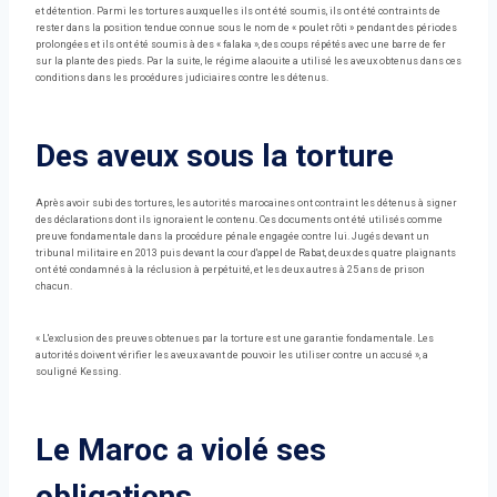
et détention. Parmi les tortures auxquelles ils ont été soumis, ils ont été contraints de
rester dans la position tendue connue sous le nom de « poulet rôti » pendant des périodes
prolongées et ils ont été soumis à des « falaka », des coups répétés avec une barre de fer
sur la plante des pieds. Par la suite, le régime alaouite a utilisé les aveux obtenus dans ces
conditions dans les procédures judiciaires contre les détenus.
Des aveux sous la torture
Après avoir subi des tortures, les autorités marocaines ont contraint les détenus à signer
des déclarations dont ils ignoraient le contenu. Ces documents ont été utilisés comme
preuve fondamentale dans la procédure pénale engagée contre lui. Jugés devant un
tribunal militaire en 2013 puis devant la cour d'appel de Rabat, deux des quatre plaignants
ont été condamnés à la réclusion à perpétuité, et les deux autres à 25 ans de prison
chacun.
« L'exclusion des preuves obtenues par la torture est une garantie fondamentale. Les
autorités doivent vérifier les aveux avant de pouvoir les utiliser contre un accusé », a
souligné Kessing.
Le Maroc a violé ses
obligations