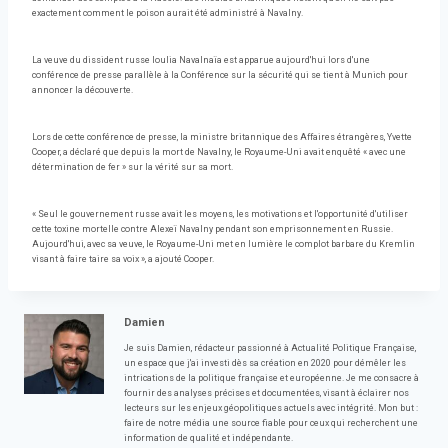
exactement comment le poison aurait été administré à Navalny.
La veuve du dissident russe Ioulia Navalnaïa est apparue aujourd'hui lors d'une
conférence de presse parallèle à la Conférence sur la sécurité qui se tient à Munich pour
annoncer la découverte.
Lors de cette conférence de presse, la ministre britannique des Affaires étrangères, Yvette
Cooper, a déclaré que depuis la mort de Navalny, le Royaume-Uni avait enquêté « avec une
détermination de fer » sur la vérité sur sa mort.
« Seul le gouvernement russe avait les moyens, les motivations et l'opportunité d'utiliser
cette toxine mortelle contre Alexeï Navalny pendant son emprisonnement en Russie.
Aujourd'hui, avec sa veuve, le Royaume-Uni met en lumière le complot barbare du Kremlin
visant à faire taire sa voix », a ajouté Cooper.
Damien
Je suis Damien, rédacteur passionné à Actualité Politique Française,
un espace que j'ai investi dès sa création en 2020 pour démêler les
intrications de la politique française et européenne. Je me consacre à
fournir des analyses précises et documentées, visant à éclairer nos
lecteurs sur les enjeux géopolitiques actuels avec intégrité. Mon but :
faire de notre média une source fiable pour ceux qui recherchent une
information de qualité et indépendante.