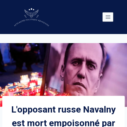
Skip
to
content
L'opposant russe Navalny
est mort empoisonné par