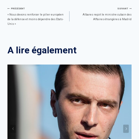
Navigation
PRÉCÉDENT
SUIVANT
« Nous devons renforcer le pilier européen
Albares reçoit le ministre cubain des
de la défense et moins dépendre des Etats-
Affaires étrangères à Madrid
de
Unis »
l’article
A lire également