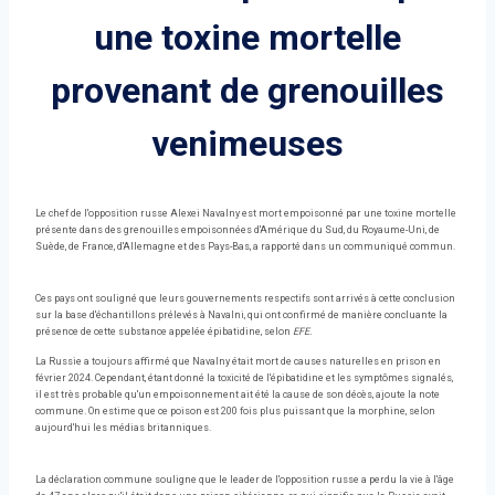
une toxine mortelle
provenant de grenouilles
venimeuses
Le chef de l'opposition russe Alexei Navalny est mort empoisonné par une toxine mortelle
présente dans des grenouilles empoisonnées d'Amérique du Sud, du Royaume-Uni, de
Suède, de France, d'Allemagne et des Pays-Bas, a rapporté dans un communiqué commun.
Ces pays ont souligné que leurs gouvernements respectifs sont arrivés à cette conclusion
sur la base d'échantillons prélevés à Navalni, qui ont confirmé de manière concluante la
présence de cette substance appelée épibatidine, selon
EFE.
La Russie a toujours affirmé que Navalny était mort de causes naturelles en prison en
février 2024. Cependant, étant donné la toxicité de l'épibatidine et les symptômes signalés,
il est très probable qu'un empoisonnement ait été la cause de son décès, ajoute la note
commune. On estime que ce poison est 200 fois plus puissant que la morphine, selon
aujourd'hui les médias britanniques.
La déclaration commune souligne que le leader de l'opposition russe a perdu la vie à l'âge