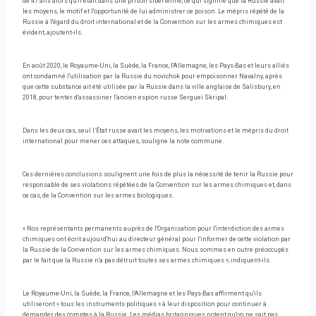
de 47 ans alors qu'il était dans une prison sibérienne, ce qui signifie que la Russie avait
les moyens, le motif et l'opportunité de lui administrer ce poison. Le mépris répété de la
Russie à l'égard du droit international et de la Convention sur les armes chimiques est
évident, ajoutent-ils.
En août 2020, le Royaume-Uni, la Suède, la France, l'Allemagne, les Pays-Bas et leurs alliés
ont condamné l'utilisation par la Russie du novichok pour empoisonner Navalny, après
que cette substance ait été utilisée par la Russie dans la ville anglaise de Salisbury, en
2018, pour tenter d'assassiner l'ancien espion russe Sergueï Skripal.
Dans les deux cas, seul l’État russe avait les moyens, les motivations et le mépris du droit
international pour mener ces attaques, souligne la note commune.
Ces dernières conclusions soulignent une fois de plus la nécessité de tenir la Russie pour
responsable de ses violations répétées de la Convention sur les armes chimiques et, dans
ce cas, de la Convention sur les armes biologiques.
« Nos représentants permanents auprès de l'Organisation pour l'interdiction des armes
chimiques ont écrit aujourd'hui au directeur général pour l'informer de cette violation par
la Russie de la Convention sur les armes chimiques. Nous sommes en outre préoccupés
par le fait que la Russie n'a pas détruit toutes ses armes chimiques », indiquent-ils.
Le Royaume-Uni, la Suède, la France, l'Allemagne et les Pays-Bas affirment qu'ils
utiliseront « tous les instruments politiques » à leur disposition pour continuer à
demander des comptes à la Russie. Les médias britanniques notent qu'on ne sait pas