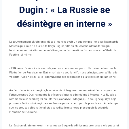
Dugin : « La Russie se
désintègre en interne »
Le gouvernement ukrainien a nié ce dimanche avoir un quelconque lien avec l’attentat de
Moscou qui a mis fin à la vie de Darya Dugina, fille du philosophe Alexander Dugin,
habituellement décrit comme un idéologue de l’ultranationalisme russe et de Vladimir
Poutine lui-même.
« L’Ukraine n’a rien à voir avec cela, car nous ne sommes pas un État criminel comme la
Fédération de Russie, ni un État terroriste », a souligné l’un des principaux conseillers de
Volodimir Zelenski, Mijailo Podolyak, dans des déclarations à la télévision ukrainienne.
Au lieu d’une force étrangère, le représentant du gouvernement ukrainien analyse que
l’attaque contre Dugina montre les fissures internes du régime à Moscou. « La Russie a
commencé à se désintégrer en interne », a analysé Podolyak, qui a souligné qu’il y a déjà
plusieurs factions idéologiques en Russie qui se battent pour le pouvoir, en même temps
que les groupes ultranationalistes se radicalisent encore plus depuis le début de
l’invasion de l’Ukraine.
La réaction ukrainienne est intervenue après que des dirigeants pro-russes tels que celui