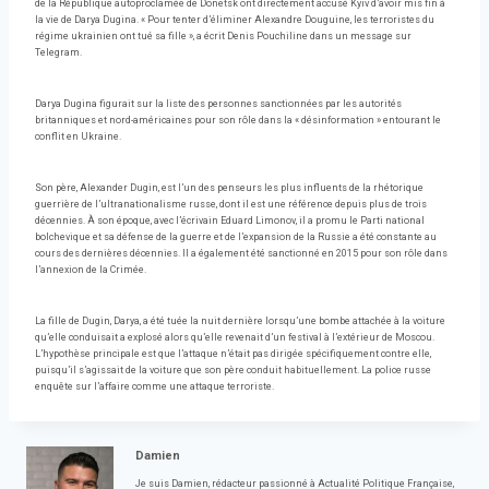
de la République autoproclamée de Donetsk ont ​​directement accusé Kyiv d’avoir mis fin à
la vie de Darya Dugina. « Pour tenter d’éliminer Alexandre Douguine, les terroristes du
régime ukrainien ont tué sa fille », a écrit Denis Pouchiline dans un message sur
Telegram.
Darya Dugina figurait sur la liste des personnes sanctionnées par les autorités
britanniques et nord-américaines pour son rôle dans la « désinformation » entourant le
conflit en Ukraine.
Son père, Alexander Dugin, est l’un des penseurs les plus influents de la rhétorique
guerrière de l’ultranationalisme russe, dont il est une référence depuis plus de trois
décennies. À son époque, avec l’écrivain Eduard Limonov, il a promu le Parti national
bolchevique et sa défense de la guerre et de l’expansion de la Russie a été constante au
cours des dernières décennies. Il a également été sanctionné en 2015 pour son rôle dans
l’annexion de la Crimée.
La fille de Dugin, Darya, a été tuée la nuit dernière lorsqu’une bombe attachée à la voiture
qu’elle conduisait a explosé alors qu’elle revenait d’un festival à l’extérieur de Moscou.
L’hypothèse principale est que l’attaque n’était pas dirigée spécifiquement contre elle,
puisqu’il s’agissait de la voiture que son père conduit habituellement. La police russe
enquête sur l’affaire comme une attaque terroriste.
Damien
Je suis Damien, rédacteur passionné à Actualité Politique Française,