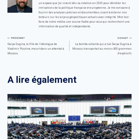
un espace que j'ai investi dès sa création en 2020 pour démêler les
intrications de la politique française et européenne. Je me consacre à
fournir des analyses précises et documentées, visant à éclairer nos
lecteurs sur les enjeux géopolitiques actuels avec intégrité. Mon but :
faire de notre média une source fiable pour ceux qui recherchent une
information de qualité et indépendante.
Navigation
PRÉCÉDENT
SUIVANT
Darya Dugina, la fille de l’idéologue de
La bombe collante qui a tué Darya Dugina à
Vladimir Poutine, meurt dans un attentat à
Moscou transportait au moins 400 grammes
de
Moscou
d’explosifs
l’article
A lire également