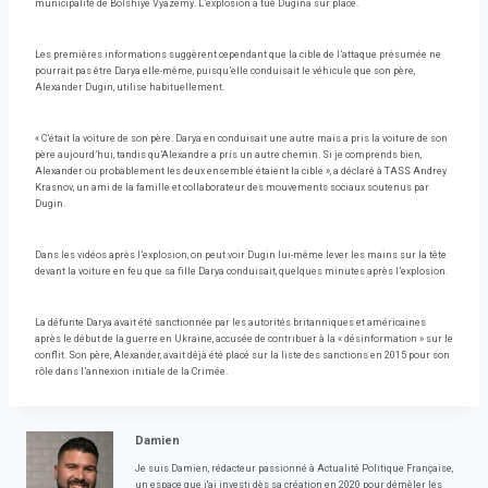
municipalité de Bolshiye Vyazemy. L’explosion a tué Dugina sur place.
Les premières informations suggèrent cependant que la cible de l’attaque présumée ne
pourrait pas être Darya elle-même, puisqu’elle conduisait le véhicule que son père,
Alexander Dugin, utilise habituellement.
« C’était la voiture de son père. Darya en conduisait une autre mais a pris la voiture de son
père aujourd’hui, tandis qu’Alexandre a pris un autre chemin. Si je comprends bien,
Alexander ou probablement les deux ensemble étaient la cible », a déclaré à TASS Andrey
Krasnov, un ami de la famille et collaborateur des mouvements sociaux soutenus par
Dugin.
Dans les vidéos après l’explosion, on peut voir Dugin lui-même lever les mains sur la tête
devant la voiture en feu que sa fille Darya conduisait, quelques minutes après l’explosion.
La défunte Darya avait été sanctionnée par les autorités britanniques et américaines
après le début de la guerre en Ukraine, accusée de contribuer à la « désinformation » sur le
conflit. Son père, Alexander, avait déjà été placé sur la liste des sanctions en 2015 pour son
rôle dans l’annexion initiale de la Crimée.
Damien
Je suis Damien, rédacteur passionné à Actualité Politique Française,
un espace que j'ai investi dès sa création en 2020 pour démêler les