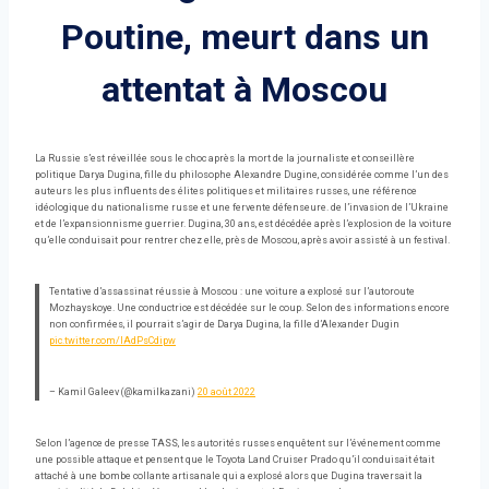
Poutine, meurt dans un
attentat à Moscou
La Russie s’est réveillée sous le choc après la mort de la journaliste et conseillère
politique Darya Dugina, fille du philosophe Alexandre Dugine, considérée comme l’un des
auteurs les plus influents des élites politiques et militaires russes, une référence
idéologique du nationalisme russe et une fervente défenseure. de l’invasion de l’Ukraine
et de l’expansionnisme guerrier. Dugina, 30 ans, est décédée après l’explosion de la voiture
qu’elle conduisait pour rentrer chez elle, près de Moscou, après avoir assisté à un festival.
Tentative d’assassinat réussie à Moscou : une voiture a explosé sur l’autoroute
Mozhayskoye. Une conductrice est décédée sur le coup. Selon des informations encore
non confirmées, il pourrait s’agir de Darya Dugina, la fille d’Alexander Dugin
pic.twitter.com/IAdPsCdipw
– Kamil Galeev (@kamilkazani)
20 août 2022
Selon l’agence de presse TASS, les autorités russes enquêtent sur l’événement comme
une possible attaque et pensent que le Toyota Land Cruiser Prado qu’il conduisait était
attaché à une bombe collante artisanale qui a explosé alors que Dugina traversait la