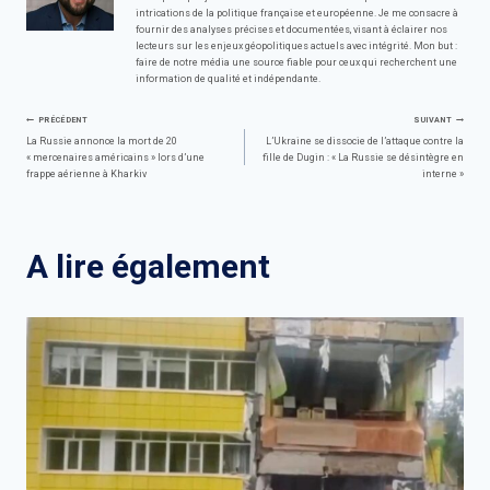
intrications de la politique française et européenne. Je me consacre à
fournir des analyses précises et documentées, visant à éclairer nos
lecteurs sur les enjeux géopolitiques actuels avec intégrité. Mon but :
faire de notre média une source fiable pour ceux qui recherchent une
information de qualité et indépendante.
Navigation
PRÉCÉDENT
SUIVANT
La Russie annonce la mort de 20
L’Ukraine se dissocie de l’attaque contre la
« mercenaires américains » lors d’une
fille de Dugin : « La Russie se désintègre en
de
frappe aérienne à Kharkiv
interne »
l’article
A lire également