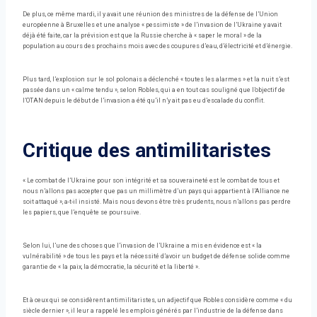
De plus, ce même mardi, il y avait une réunion des ministres de la défense de l’Union
européenne à Bruxelles et une analyse « pessimiste » de l’invasion de l’Ukraine y avait
déjà été faite, car la prévision est que la Russie cherche à « saper le moral » de la
population au cours des prochains mois avec des coupures d’eau, d’électricité et d’énergie.
Plus tard, l’explosion sur le sol polonais a déclenché « toutes les alarmes » et la nuit s’est
passée dans un « calme tendu », selon Robles, qui a en tout cas souligné que l’objectif de
l’OTAN depuis le début de l’invasion a été qu’il n’y ait pas eu d’escalade du conflit.
Critique des antimilitaristes
« Le combat de l’Ukraine pour son intégrité et sa souveraineté est le combat de tous et
nous n’allons pas accepter que pas un millimètre d’un pays qui appartient à l’Alliance ne
soit attaqué », a-t-il insisté. Mais nous devons être très prudents, nous n’allons pas perdre
les papiers, que l’enquête se poursuive.
Selon lui, l’une des choses que l’invasion de l’Ukraine a mis en évidence est « la
vulnérabilité » de tous les pays et la nécessité d’avoir un budget de défense solide comme
garantie de « la paix, la démocratie, la sécurité et la liberté ».
Et à ceux qui se considèrent antimilitaristes, un adjectif que Robles considère comme « du
siècle dernier », il leur a rappelé les emplois générés par l’industrie de la défense dans