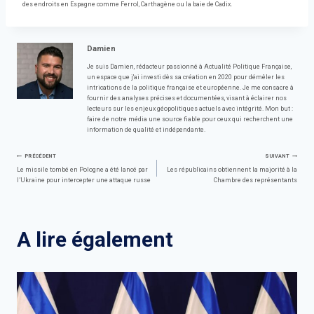
des endroits en Espagne comme Ferrol, Carthagène ou la baie de Cadix.
Damien
Je suis Damien, rédacteur passionné à Actualité Politique Française,
un espace que j'ai investi dès sa création en 2020 pour démêler les
intrications de la politique française et européenne. Je me consacre à
fournir des analyses précises et documentées, visant à éclairer nos
lecteurs sur les enjeux géopolitiques actuels avec intégrité. Mon but :
faire de notre média une source fiable pour ceux qui recherchent une
information de qualité et indépendante.
Navigation
PRÉCÉDENT
SUIVANT
Le missile tombé en Pologne a été lancé par
Les républicains obtiennent la majorité à la
l’Ukraine pour intercepter une attaque russe
Chambre des représentants
de
l’article
A lire également