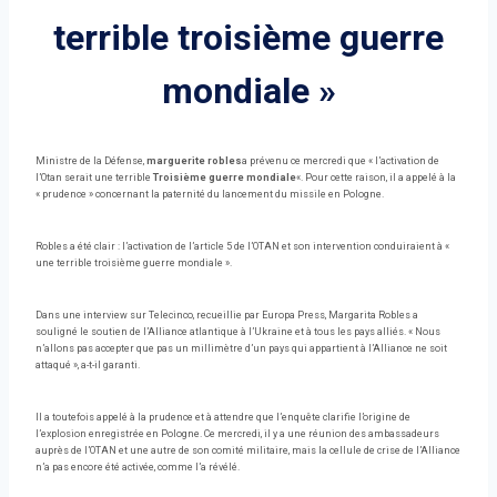
terrible troisième guerre
mondiale »
Ministre de la Défense,
marguerite robles
a prévenu ce mercredi que « l’activation de
l’Otan serait une terrible
Troisième guerre mondiale
«. Pour cette raison, il a appelé à la
« prudence » concernant la paternité du lancement du missile en Pologne.
Robles a été clair : l’activation de l’article 5 de l’OTAN et son intervention conduiraient à «
une terrible troisième guerre mondiale ».
Dans une interview sur Telecinco, recueillie par Europa Press, Margarita Robles a
souligné le soutien de l’Alliance atlantique à l’Ukraine et à tous les pays alliés. « Nous
n’allons pas accepter que pas un millimètre d’un pays qui appartient à l’Alliance ne soit
attaqué », a-t-il garanti.
Il a toutefois appelé à la prudence et à attendre que l’enquête clarifie l’origine de
l’explosion enregistrée en Pologne. Ce mercredi, il y a une réunion des ambassadeurs
auprès de l’OTAN et une autre de son comité militaire, mais la cellule de crise de l’Alliance
n’a pas encore été activée, comme l’a révélé.