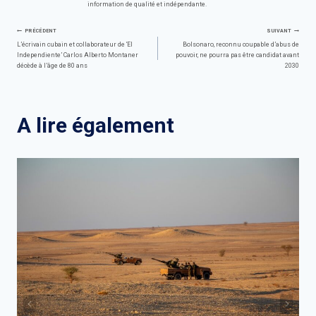
information de qualité et indépendante.
Navigation
PRÉCÉDENT
SUIVANT
L’écrivain cubain et collaborateur de ‘El
Bolsonaro, reconnu coupable d’abus de
Independiente’ Carlos Alberto Montaner
pouvoir, ne pourra pas être candidat avant
de
décède à l’âge de 80 ans
2030
l’article
A lire également