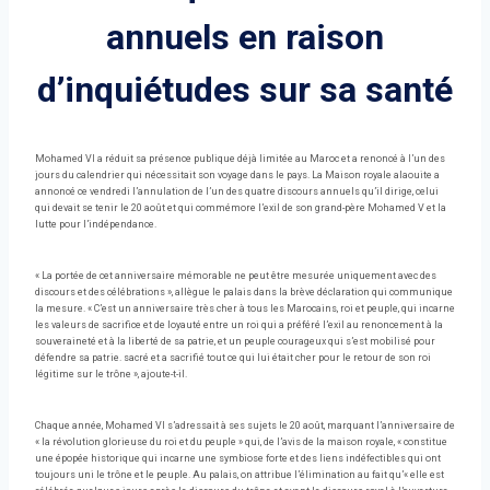
annuels en raison
d’inquiétudes sur sa santé
Mohamed VI a réduit sa présence publique déjà limitée au Maroc et a renoncé à l’un des
jours du calendrier qui nécessitait son voyage dans le pays. La Maison royale alaouite a
annoncé ce vendredi l’annulation de l’un des quatre discours annuels qu’il dirige, celui
qui devait se tenir le 20 août et qui commémore l’exil de son grand-père Mohamed V et la
lutte pour l’indépendance.
« La portée de cet anniversaire mémorable ne peut être mesurée uniquement avec des
discours et des célébrations », allègue le palais dans la brève déclaration qui communique
la mesure. « C’est un anniversaire très cher à tous les Marocains, roi et peuple, qui incarne
les valeurs de sacrifice et de loyauté entre un roi qui a préféré l’exil au renoncement à la
souveraineté et à la liberté de sa patrie, et un peuple courageux qui s’est mobilisé pour
défendre sa patrie. sacré et a sacrifié tout ce qui lui était cher pour le retour de son roi
légitime sur le trône », ajoute-t-il.
Chaque année, Mohamed VI s’adressait à ses sujets le 20 août, marquant l’anniversaire de
« la révolution glorieuse du roi et du peuple » qui, de l’avis de la maison royale, « constitue
une épopée historique qui incarne une symbiose forte et des liens indéfectibles qui ont
toujours uni le trône et le peuple. Au palais, on attribue l’élimination au fait qu’« elle est