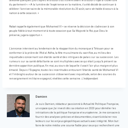
célébrée quelques jours après le discours du trône et avant le discours royal à l’ouverture
du parlement ». « A la lumière de l’expérience en la matière, il a été décidé de continuer à
célébrer l’anniversaire de la mémorable révolution du 20 août, sans véritable discours à la
nation à cette occasion. »
Rabat rappelle également que Mohamed VI « se réserve la décision de s’adresser à son
peuple fidèle à tout moment et à toute occasion que Sa Majesté le Roi, que Dieu le
préserve, jugera opportun ».
L’annonce intervient au lendemain de la réapparition du monarque à Tétouan pour se
conformer à la prière de l’Aid al Adha, la fête musulmane du sacrifice, au milieu des
inquiétudes concernant son état de santé et des intrigues de palais sur sa succession. Les
rumeurs sur sa santé défaillante se sont multipliées avec ce qui était jusqu’à présent sa
dernière apparition publique, fin mai, au cours de laquelle il avait l’air plus maigre et plus
émacié. Depuis l’Espagne, toutes les incertitudes entourant l’état de santé de Mohamed VI
et l’imbroglio autour de sa succession s’observent avec inquiétude, selon des sources du
renseignement militaire espagnol, révélées cette semaine.
L’indépendant
.
Damien
Je suis Damien, rédacteur passionné à Actualité Politique Française,
un espace que j'ai investi dès sa création en 2020 pour démêler les
intrications de la politique française et européenne. Je me consacre à
fournir des analyses précises et documentées, visant à éclairer nos
lecteurs sur les enjeux géopolitiques actuels avec intégrité. Mon but :
faire de notre média une source fiable pour ceux qui recherchent une