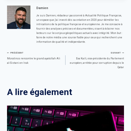
Damien
Je suis Damien, rédacteur passionné à Actualité Politique Française,
un espace que j'ai investi dès sa création en 2020 pour démêler les
intrications de la politique française et européenne. Je me consacre à
fournir des analyses précises et documentées, visant à éclairer nos
lecteurs sur les enjeux géopolitiques actuels avec intégrité. Mon but :
faire de notre média une source fiable pour ceux qui recherchent une
information de qualité et indépendante.
Navigation
PRÉCÉDENT
SUIVANT
Moratinos rencontre le grand ayatollah Ali
Eva Kaili, vice-présidente du Parlement
al-Sistani en Irak
européen, arrêtée pour corruption depuis le
de
Qatar
l’article
A lire également