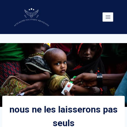
Skip
to
content
nous ne les laisserons pas
seuls