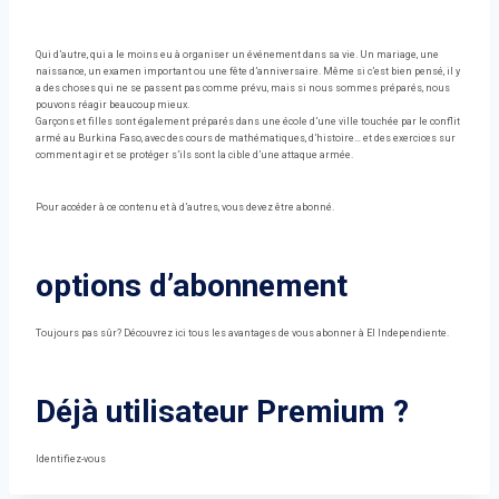
Qui d’autre, qui a le moins eu à organiser un événement dans sa vie. Un mariage, une
naissance, un examen important ou une fête d’anniversaire. Même si c’est bien pensé, il y
a des choses qui ne se passent pas comme prévu, mais si nous sommes préparés, nous
pouvons réagir beaucoup mieux.
Garçons et filles sont également préparés dans une école d’une ville touchée par le conflit
armé au Burkina Faso, avec des cours de mathématiques, d’histoire… et des exercices sur
comment agir et se protéger s’ils sont la cible d’une attaque armée.
Pour accéder à ce contenu et à d’autres, vous devez être abonné.
options d’abonnement
Toujours pas sûr? Découvrez ici tous les avantages de vous abonner à El Independiente.
Déjà utilisateur Premium ?
Identifiez-vous