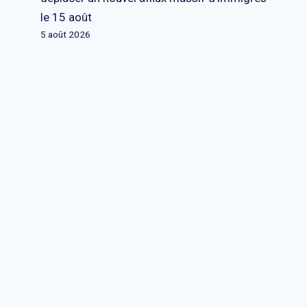
le 15 août
5 août 2026
La vie à Gaza racontée par un
père : « Aucun endroit n’est sûr »