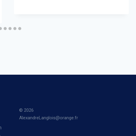
© 2026
AlexandreLanglois@orange.fr
n