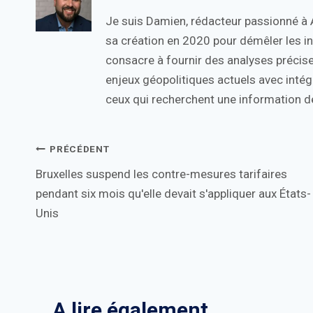
Je suis Damien, rédacteur passionné à Ac
sa création en 2020 pour démêler les in
consacre à fournir des analyses précise
enjeux géopolitiques actuels avec intégr
ceux qui recherchent une information de
Navigation
PRÉCÉDENT
Bruxelles suspend les contre-mesures tarifaires
de
pendant six mois qu'elle devait s'appliquer aux États-
l’article
Unis
A lire également