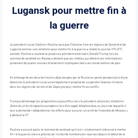
Lugansk pour mettre fin à
la guerre
Le président russe Vladimir Poutine veut que l'Ukraine livre les régions de Donetsk et de
Lugansk comme une condition pour mettre fin à la guerre, a révélé le journal «FT» (FT)
samedi. Poutine a soulevé ce procès au président américain, Donald Trump, lors du
sommet de vendredi en Alaska, a déclaré que ces médias, qui détient ces informations
provenant de quatre sources directement impliquées dans ces conversations de paix.
En échange de ces deux territoires, déjà occupés par la Russie en partie pendant plus d'une
décennie, le président russe aurait également proposé de suspendre l'avance militaire
dans les régions de Jersón et de Zaporiyia pour mettre fin au conflit.
Trump a déménagé ces propositions aujourd'hui vers le président ukrainien, Volodimir
Zelenski, et les dirigeants européens lors d'un appel téléphonique, au cours de laquelle il
leur a demandé « d'abandonner les efforts pour assurer un arrêt de l'incendie de Moscou »,
a déclaré le FT.
Poutine a assuré après le sommet de vendredi qu'il est « sincèrement intéressé à mettre
fin » à la guerre, mais a précisé, car il a fait de nombreuses reprises depuis le début de la