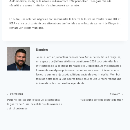
António Costa, souligne la nécessité d'un accord KYIV pour obtenir des garanties de
sécurité et aucune limitation n'est imposée à son armée.
En outre, une solution négociée doit reconnaître la liberté de l'Ukraine d'entrer dans l'UE et
l'OTAN et ne peut contenir des affectations territoriales sans l'acquiescement de Kiev, a fait
remarquer le communiqué.
Damien
Je suis Damien, rédacteur passionné à Actualité Politique Française,
un espace que j'ai investi dès sa création en 2020 pour démêler les
intrications de la politique française et européenne. Je me consacre à
fournir des analyses précises et documentées, visant à éclairer nos
lecteurs sur les enjeux géopolitiques actuels avec intégrité. Mon but :
faire de notre média une source fiable pour ceux qui recherchent une
information de qualité et indépendante.
Navigation
PRÉCÉDENT
SUIVANT
Poutine insiste sur le fait que la solution à
« C'est une boîte de secrets de rue »
la guerre de l'Ukraine est dans « les causes »
de
qui lui ont causé
l’article