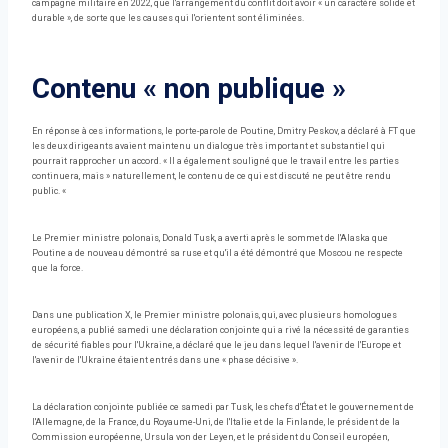
campagne militaire en 2022, que l'arrangement du conflit doit avoir « un caractère solide et
durable », de sorte que les causes qui l'orientent sont éliminées.
Contenu « non publique »
En réponse à ces informations, le porte-parole de Poutine, Dmitry Peskov, a déclaré à FT que
les deux dirigeants avaient maintenu un dialogue très important et substantiel qui
pourrait rapprocher un accord. « Il a également souligné que le travail entre les parties
continuera, mais » naturellement, le contenu de ce qui est discuté ne peut être rendu
public. «
Le Premier ministre polonais, Donald Tusk, a averti après le sommet de l'Alaska que
Poutine a de nouveau démontré sa ruse et qu'il a été démontré que Moscou ne respecte
que la force.
Dans une publication X, le Premier ministre polonais, qui, avec plusieurs homologues
européens, a publié samedi une déclaration conjointe qui a rivé la nécessité de garanties
de sécurité fiables pour l'Ukraine, a déclaré que le jeu dans lequel l'avenir de l'Europe et
l'avenir de l'Ukraine étaient entrés dans une « phase décisive ».
La déclaration conjointe publiée ce samedi par Tusk, les chefs d'État et le gouvernement de
l'Allemagne, de la France, du Royaume-Uni, de l'Italie et de la Finlande, le président de la
Commission européenne, Ursula von der Leyen, et le président du Conseil européen,