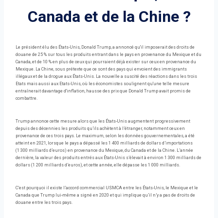
Canada et de la Chine ?
Le président élu des États-Unis, Donald Trump, a annoncé qu'il imposerait des droits de
douane de 25 % sur tous les produits entrant dans le pays en provenance du Mexique et du
Canada, et de 10 % en plus de ceux qui pourraient déjà exister sur ceux en provenance du
Mexique. La Chine, sous prétexte que ce sont des pays qui envoient des immigrants
illégaux et de la drogue aux États-Unis. La nouvelle a suscité des réactions dans les trois
Etats mais aussi aux Etats-Unis, où les économistes soulignent qu'une telle mesure
entraînerait davantage d'inflation, hausse des prix que Donald Trump avait promis de
combattre.
Trump annonce cette mesure alors que les États-Unis augmentent progressivement
depuis des décennies les produits qu’ils achètent à l’étranger, notamment ceux en
provenance de ces trois pays. Le maximum, selon les données gouvernementales, a été
atteint en 2021, lorsque le pays a dépassé les 1 400 milliards de dollars d’importations
(1 300 milliards d’euros) en provenance du Mexique, du Canada et de la Chine. L’année
dernière, la valeur des produits entrés aux États-Unis s’élevait à environ 1 300 milliards de
dollars (1 200 milliards d’euros), et cette année, elle dépasse les 1 000 milliards.
C’est pourquoi il existe l’accord commercial USMCA entre les États-Unis, le Mexique et le
Canada que Trump lui-même a signé en 2020 et qui implique qu’il n’y a pas de droits de
douane entre les trois pays.