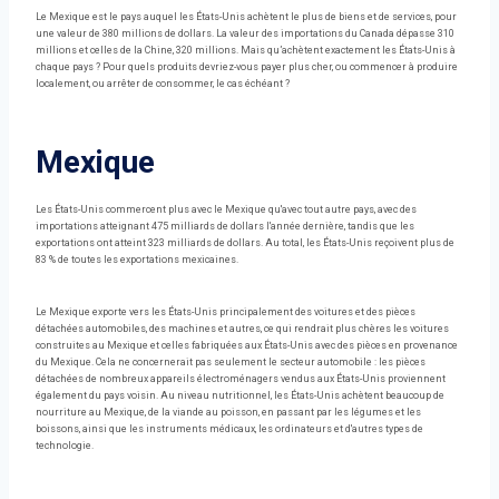
Le Mexique est le pays auquel les États-Unis achètent le plus de biens et de services, pour
une valeur de 380 millions de dollars. La valeur des importations du Canada dépasse 310
millions et celles de la Chine, 320 millions. Mais qu’achètent exactement les États-Unis à
chaque pays ? Pour quels produits devriez-vous payer plus cher, ou commencer à produire
localement, ou arrêter de consommer, le cas échéant ?
Mexique
Les États-Unis commercent plus avec le Mexique qu'avec tout autre pays, avec des
importations atteignant 475 milliards de dollars l'année dernière, tandis que les
exportations ont atteint 323 milliards de dollars. Au total, les États-Unis reçoivent plus de
83 % de toutes les exportations mexicaines.
Le Mexique exporte vers les États-Unis principalement des voitures et des pièces
détachées automobiles, des machines et autres, ce qui rendrait plus chères les voitures
construites au Mexique et celles fabriquées aux États-Unis avec des pièces en provenance
du Mexique. Cela ne concernerait pas seulement le secteur automobile : les pièces
détachées de nombreux appareils électroménagers vendus aux États-Unis proviennent
également du pays voisin. Au niveau nutritionnel, les États-Unis achètent beaucoup de
nourriture au Mexique, de la viande au poisson, en passant par les légumes et les
boissons, ainsi que les instruments médicaux, les ordinateurs et d'autres types de
technologie.