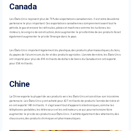
Canada
Les États-Unis reçoivent plus de 75 % des exportations canadiennes. Il est votre deuxième
partenaire le plus important. Ces exportations canadiennes comprennent avant tout le
pétrole, le gaz et encore les véhicules, pièces et machines comme les turbines, les
moteurs, les engins de construction, donc augmenter le prix d'entrée de ces produits ferait
également augmenter le prix de l'énergie dans le pays.
Les États-Unis importent également du plastique, des produits pharmaceutiques, du bois,
du papier, de l’aluminium, du fer et des produits agricoles. L'année dernière, les États-Unis
ont importé pour plus de 418 milliards de dollars de biens du Canada et en ont exporté
pour 354 milliards.
Chine
La Chine exporte la plupart de ses produits vers les États-Unis et constitue son troisième
partenaire. Les États-Unis y ont acheté pour 427 milliards de produits l’année dernière et
en ont exporté 148 milliards. Il s’agit avant tout d’appareils électroniques, comme les
téléphones portables, les téléviseurs et les ordinateurs, ce qui pourrait encore faire
augmenter le prix de ces produits aux États-Unis. Il achète également des vêtements, des
chaussures, des produits chimiques et pharmaceutiques.