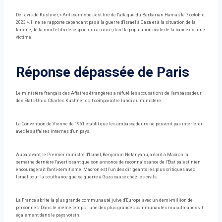
De l'avis de Kushner, « Anti-semistic s'est tiré de l'attaque du Barbarian Hamas le 7 octobre
2023 ». Il ne se rapporte cependant pas à la guerre d'Israël à Gaza et à la situation de la
famine, de la mort et du désespoir qui a causé, dont la population civile de la bande est une
victime.
Réponse dépassée de Paris
Le ministère français des Affaires étrangères a réfuté les accusations de l'ambassadeur
des États-Unis. Charles Kushner doit comparaître lundi au ministère.
La Convention de Vienne de 1961 établit que les ambassadeurs ne peuvent pas interférer
avec les affaires internes d'un pays.
Auparavant, le Premier ministre d'Israël, Benjamin Netanyahu, a écrit à Macron la
semaine dernière l'avertissant que son annonce de reconnaissance de l'État palestinien
encouragerait l'anti-semitisme. Macron est l'un des dirigeants les plus critiques avec
Israël pour la souffrance que sa guerre à Gaza cause chez les civils.
La France abrite la plus grande communauté juive d'Europe, avec un demi-million de
personnes. Dans le même temps, l'une des plus grandes communautés musulmanes vit
également dans le pays voisin.