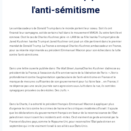
l'anti-sémitisme
Les ambassadeurs de Donald Trump dans le monde portent leur sceau. Soit ils ont
financé leur campagne, soit de certains hall dans le mouvement MAGA. Ou votre famille et
connexe. C'est le cas de Charles Kushner, père -in -LAW de sa fille Ivanka Trump et père de
Jared Kushner. Ivanka Trump et Jared Kushner ont joué un rôle pertinent dans le premier
mandat de Donald Trump. La France a convoqué Charles Kushner, ambassadeur en France,
pour sa récente réprimande au président Emmanuel Macron pour son échec dans la lutte
contre l'anti-sémitisme.
Dans une lettre ouverte publiée dans
The Wall Street Journal
Charles Kushner s'adresse au
président de la France, à l'occasion du 81e anniversaire de la libération de Paris: « J'écris
profondément contre l'augmentation spectaculaire de l'anti-sémitisme en France et le
manque de mesures suffisantes de son gouvernement pour lui faire face … en France, il
ne dépense pas une seule journée sans agressions aux Juifs dans la rue, ils sont des
synagogues prouvées ou des écoles. Des Juifs. ».
Dans la Charte, il a exhorté le président français Emmanuel Macron à appliquer plus
d'urgence les lois contre les crimes de haine et les critiques modérées d'Israël. Il ajoute
que les déclarations du gouvernement français en faveur de la reconnaissance de l'État
palestinien nourrissent les incidents anti -mites. C'est vraiment ce geste annoncé par la
France et d'autres pays, comme le Royaume-Uni, pour reconnaître l'État palestinien en
septembre qui irrite vraiment Israël à ses alliés aux États-Unis.