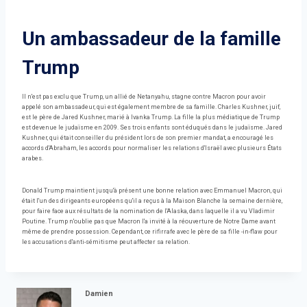
Un ambassadeur de la famille
Trump
Il n'est pas exclu que Trump, un allié de Netanyahu, stagne contre Macron pour avoir
appelé son ambassadeur, qui est également membre de sa famille. Charles Kushner, juif,
est le père de Jared Kushner, marié à Ivanka Trump. La fille la plus médiatique de Trump
est devenue le judaïsme en 2009. Ses trois enfants sont éduqués dans le judaïsme. Jared
Kushner, qui était conseiller du président lors de son premier mandat, a encouragé les
accords d'Abraham, les accords pour normaliser les relations d'Israël avec plusieurs États
arabes.
Donald Trump maintient jusqu'à présent une bonne relation avec Emmanuel Macron, qui
était l'un des dirigeants européens qu'il a reçus à la Maison Blanche la semaine dernière,
pour faire face aux résultats de la nomination de l'Alaska, dans laquelle il a vu Vladimir
Poutine. Trump n'oublie pas que Macron l'a invité à la réouverture de Notre Dame avant
même de prendre possession. Cependant, ce rifirrafe avec le père de sa fille -in-flaw pour
les accusations d'anti-sémitisme peut affecter sa relation.
Damien