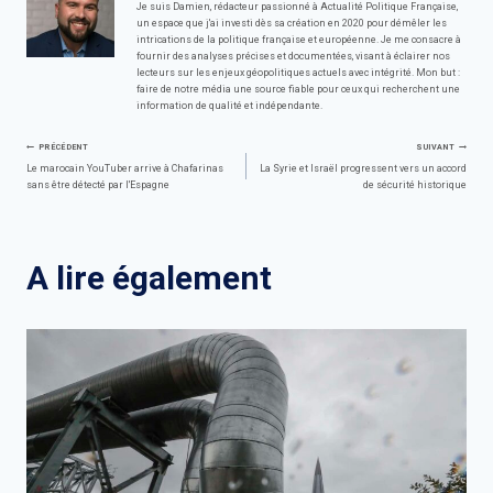
Je suis Damien, rédacteur passionné à Actualité Politique Française,
un espace que j'ai investi dès sa création en 2020 pour démêler les
intrications de la politique française et européenne. Je me consacre à
fournir des analyses précises et documentées, visant à éclairer nos
lecteurs sur les enjeux géopolitiques actuels avec intégrité. Mon but :
faire de notre média une source fiable pour ceux qui recherchent une
information de qualité et indépendante.
Navigation
PRÉCÉDENT
SUIVANT
Le marocain YouTuber arrive à Chafarinas
La Syrie et Israël progressent vers un accord
sans être détecté par l'Espagne
de sécurité historique
de
l’article
A lire également