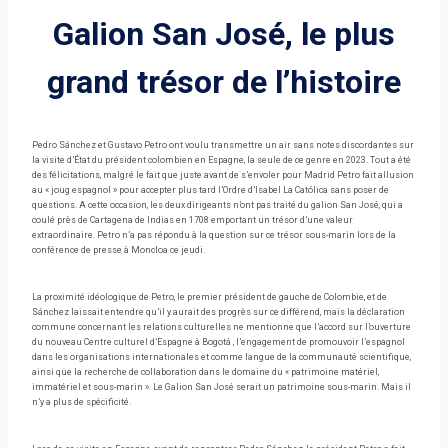
Galion San José, le plus
grand trésor de l’histoire
Pedro Sánchez et Gustavo Petro ont voulu transmettre un air sans notes discordantes sur
la visite d’État du président colombien en Espagne, la seule de ce genre en 2023. Tout a été
des félicitations, malgré le fait que juste avant de s’envoler pour Madrid Petro fait allusion
au « joug espagnol » pour accepter plus tard l’Ordre d’Isabel La Católica sans poser de
questions. A cette occasion, les deux dirigeants n’ont pas traité du galion San José, qui a
coulé près de Cartagena de Indias en 1708 emportant un trésor d’une valeur
extraordinaire. Petro n’a pas répondu à la question sur ce trésor sous-marin lors de la
conférence de presse à Moncloa ce jeudi.
La proximité idéologique de Petro, le premier président de gauche de Colombie, et de
Sánchez laissait entendre qu’il y aurait des progrès sur ce différend, mais la déclaration
commune concernant les relations culturelles ne mentionne que l’accord sur l’ouverture
du nouveau Centre culturel d’Espagne à Bogotá , l’engagement de promouvoir l’espagnol
dans les organisations internationales et comme langue de la communauté scientifique,
ainsi que la recherche de collaboration dans le domaine du « patrimoine matériel,
immatériel et sous-marin ». Le Galion San José serait un patrimoine sous-marin. Mais il
n’y a plus de spécificité.