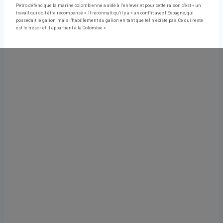
Petro défend que la marine colombienne a aidé à l’enlever et pour cette raison c’est « un
travail qui doit être récompensé ». Il reconnaît qu’il y a « un conflit avec l’Espagne, qui
possédait le galion, mais l’habillement du galion en tant que tel n’existe pas. Ce qui reste
est le trésor et il appartient à la Colombie ».