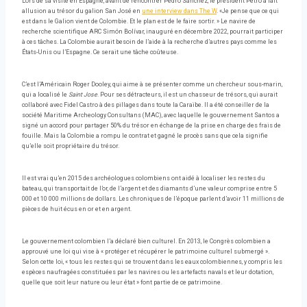
Lors de sa visite en Espagne, avant de rencontrer Pedro Sánchez, le président Petro a fait
allusion au trésor du galion San José en
une interview dans The W
. «Je pense que ce qui
est dans le Galion vient de Colombie. Et le plan est de le faire sortir. » Le navire de
recherche scientifique ARC Simón Bolívar, inauguré en décembre 2022, pourrait participer
à ces tâches. La Colombie aurait besoin de l’aide à la recherche d’autres pays comme les
États-Unis ou l’Espagne. Ce serait une tâche coûteuse.
C’est l’Américain Roger Dooley, qui aime à se présenter comme un chercheur sous-marin,
qui a localisé le
Saint Jose
. Pour ses détracteurs, il est un chasseur de trésors, qui aurait
collaboré avec Fidel Castro à des pillages dans toute la Caraïbe. Il a été conseiller de la
société Maritime Archeology Consultans (MAC), avec laquelle le gouvernement Santos a
signé un accord pour partager 50% du trésor en échange de la prise en charge des frais de
fouille. Mais la Colombie a rompu le contrat et gagné le procès sans que cela signifie
qu’elle soit propriétaire du trésor.
Il est vrai qu’en 2015 des archéologues colombiens ont aidé à localiser les restes du
bateau, qui transportait de l’or, de l’argent et des diamants d’une valeur comprise entre 5
000 et 10 000 millions de dollars. Les chroniques de l’époque parlent d’avoir 11 millions de
pièces de huit écus en or et en argent.
Le gouvernement colombien l’a déclaré bien culturel. En 2013, le Congrès colombien a
approuvé une loi qui vise à « protéger et récupérer le patrimoine culturel submergé ».
Selon cette loi, « tous les restes qui se trouvent dans les eaux colombiennes, y compris les
espèces naufragées constituées par les navires ou les artefacts navals et leur dotation,
quelle que soit leur nature ou leur état » font partie de ce patrimoine.