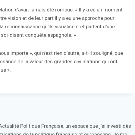
elation n’avait jamais été rompue. « Il y a eu un moment
re vision et de leur part il y a eu une approche pour
la reconnaissance qu'ils visualisent et parlent d'une
a soi-disant conquête espagnole. »
ous importe », qui n'est rien d'autre, a-t-il souligné, que
issance de la valeur des grandes civilisations qui ont
ue ».
tualité Politique Française, un espace que j'ai investi dès
trications de la politique française et européenne. Je me