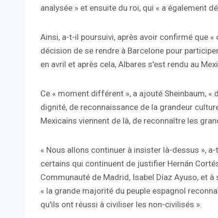
analysée » et ensuite du roi, qui « a également déc
Ainsi, a-t-il poursuivi, après avoir confirmé que «
décision de se rendre à Barcelone pour participe
en avril et après cela, Albares s'est rendu au Me
Ce « moment différent », a ajouté Sheinbaum, « d
dignité, de reconnaissance de la grandeur cultur
Mexicains viennent de là, de reconnaître les grand
« Nous allons continuer à insister là-dessus », a-t-
certains qui continuent de justifier Hernán Corté
Communauté de Madrid, Isabel Díaz Ayuso, et à s
« la grande majorité du peuple espagnol reconnaît
qu'ils ont réussi à civiliser les non-civilisés ».