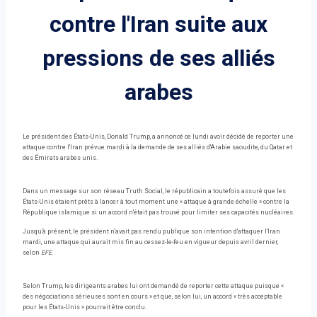
contre l'Iran suite aux
pressions de ses alliés
arabes
Le président des États-Unis, Donald Trump, a annoncé ce lundi avoir décidé de reporter une
attaque contre l'Iran prévue mardi à la demande de ses alliés d'Arabie saoudite, du Qatar et
des Émirats arabes unis.
Dans un message sur son réseau Truth Social, le républicain a toutefois assuré que les
États-Unis étaient prêts à lancer à tout moment une « attaque à grande échelle » contre la
République islamique si un accord n'était pas trouvé pour limiter ses capacités nucléaires.
Jusqu'à présent, le président n'avait pas rendu publique son intention d'attaquer l'Iran
mardi, une attaque qui aurait mis fin au cessez-le-feu en vigueur depuis avril dernier,
selon
EFE
.
Selon Trump, les dirigeants arabes lui ont demandé de reporter cette attaque puisque «
des négociations sérieuses sont en cours » et que, selon lui, un accord « très acceptable
pour les États-Unis » pourrait être conclu.