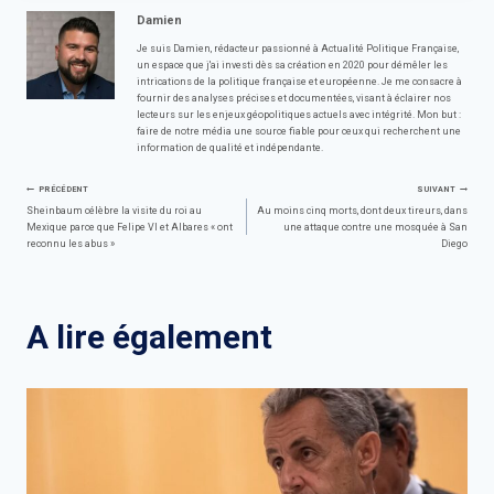
Damien
Je suis Damien, rédacteur passionné à Actualité Politique Française,
un espace que j'ai investi dès sa création en 2020 pour démêler les
intrications de la politique française et européenne. Je me consacre à
fournir des analyses précises et documentées, visant à éclairer nos
lecteurs sur les enjeux géopolitiques actuels avec intégrité. Mon but :
faire de notre média une source fiable pour ceux qui recherchent une
information de qualité et indépendante.
Navigation
PRÉCÉDENT
SUIVANT
Sheinbaum célèbre la visite du roi au
Au moins cinq morts, dont deux tireurs, dans
Mexique parce que Felipe VI et Albares « ont
une attaque contre une mosquée à San
de
reconnu les abus »
Diego
l’article
A lire également