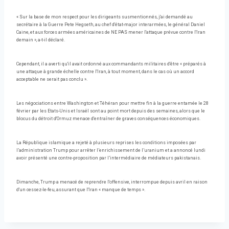
« Sur la base de mon respect pour les dirigeants susmentionnés, j'ai demandé au
secrétaire à la Guerre Pete Hegseth, au chef d'état-major interarmées, le général Daniel
Caine, et aux forces armées américaines de NE PAS mener l'attaque prévue contre l'Iran
demain », a-t-il déclaré.
Cependant, il a averti qu'il avait ordonné aux commandants militaires d'être « préparés à
une attaque à grande échelle contre l'Iran, à tout moment, dans le cas où un accord
acceptable ne serait pas conclu ».
Les négociations entre Washington et Téhéran pour mettre fin à la guerre entamée le 28
février par les Etats-Unis et Israël sont au point mort depuis des semaines, alors que le
blocus du détroit d'Ormuz menace d'entraîner de graves conséquences économiques.
La République islamique a rejeté à plusieurs reprises les conditions imposées par
l’administration Trump pour arrêter l’enrichissement de l’uranium et a annoncé lundi
avoir présenté une contre-proposition par l’intermédiaire de médiateurs pakistanais.
Dimanche, Trump a menacé de reprendre l'offensive, interrompue depuis avril en raison
d'un cessez-le-feu, assurant que l'Iran « manque de temps ».