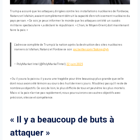
Trump a assuré que les attaques, dirigées contre les installations nucléaires de Fordwow,
Natanz et Isfahán, avaient complètement détruit la capacité d'enrichissement nucléaire du
pays persan. « Ce soir, je peux informer le monde que les attaques ont été un succès
militaire spectaculaire », a déclaré le républicain. « L'Iran, le Moyen-Orient, doit maintenant
faire la paix. »
L'adresse complète de Trump à la nation après la destruction des sites nucléaires
iraniens à Isfahan, Natanz et Fordow ce soir.
pic.twitter.com/5cdcngz3yh
– PolyMarket Intel (@PolyMarkeTIntel)
22 juin 2025
« Ou il y aura la paix ou il y aura une tragédie pour être beaucoup plus grande que celle
dont nous avons été témoin au cours des huit derniers jours. N'oubliez pas qu'il reste de
nombreux objectifs. Ce soir, de loin, le plus difficile de tous et peut-être les plus mortels.
Mais si la paix n'arrive pas rapidement, nous poursuivrons ces autres objectifs avec
précision, vitesse et compétence.
« Il y a beaucoup de buts à
attaquer »