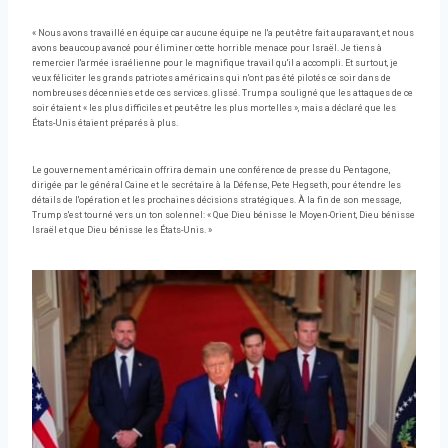
« Nous avons travaillé en équipe car aucune équipe ne l'a peut-être fait auparavant, et nous
avons beaucoup avancé pour éliminer cette horrible menace pour Israël. Je tiens à
remercier l'armée israélienne pour le magnifique travail qu'il a accompli. Et surtout, je
veux féliciter les grands patriotes américains qui n'ont pas été pilotés ce soir dans de
nombreuses décennies et de ces services. glissé. Trump a souligné que les attaques de ce
soir étaient « les plus difficiles et peut-être les plus mortelles », mais a déclaré que les
États-Unis étaient préparés à plus.
Le gouvernement américain offrira demain une conférence de presse du Pentagone,
dirigée par le général Caine et le secrétaire à la Défense, Pete Hegseth, pour étendre les
détails de l'opération et les prochaines décisions stratégiques. À la fin de son message,
Trump s'est tourné vers un ton solennel: « Que Dieu bénisse le Moyen-Orient, Dieu bénisse
Israël et que Dieu bénisse les États-Unis. »