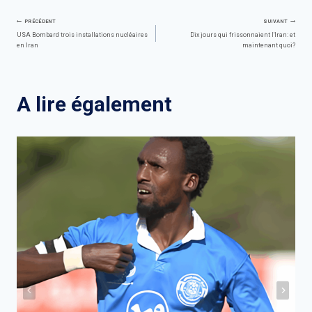
Navigation
PRÉCÉDENT
SUIVANT
USA Bombard trois installations nucléaires
Dix jours qui frissonnaient l'Iran: et
en Iran
maintenant quoi?
de
l’article
A lire également