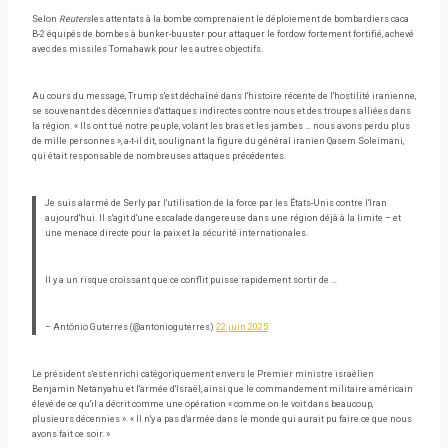
Selon
Reuters
les attentats à la bombe comprenaient le déploiement de bombardiers caca
B-2 équipés de bombes à bunker-buuster pour attaquer le fordow fortement fortifié, achevé
avec des missiles Tomahawk pour les autres objectifs.
Au cours du message, Trump s'est déchaîné dans l'histoire récente de l'hostilité iranienne,
se souvenant des décennies d'attaques indirectes contre nous et des troupes alliées dans
la région. « Ils ont tué notre peuple, volant les bras et les jambes … nous avons perdu plus
de mille personnes », a-t-il dit, soulignant la figure du général iranien Qasem Soleimani,
qui était responsable de nombreuses attaques précédentes.
Je suis alarmé de Serly par l'utilisation de la force par les États-Unis contre l'Iran
aujourd'hui. Il s'agit d'une escalade dangereuse dans une région déjà à la limite – et
une menace directe pour la paix et la sécurité internationales.
Il y a un risque croissant que ce conflit puisse rapidement sortir de …
– António Guterres (@antonioguterres)
22 juin 2025
Le président s'est enrichi catégoriquement envers le Premier ministre israélien
Benjamin Netanyahu et l'armée d'Israël, ainsi que le commandement militaire américain
élevé de ce qu'il a décrit comme une opération « comme on le voit dans beaucoup,
plusieurs décennies ». « Il n'y a pas d'armée dans le monde qui aurait pu faire ce que nous
avons fait ce soir. »