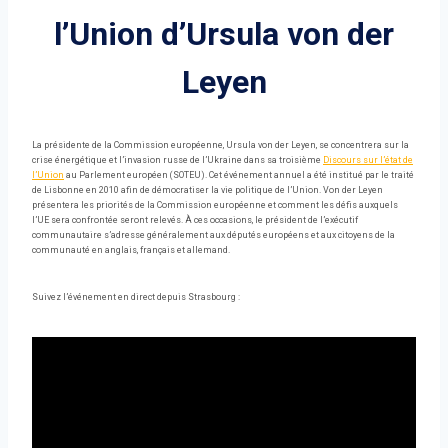
l’Union d’Ursula von der
Leyen
La présidente de la Commission européenne, Ursula von der Leyen, se concentrera sur la
crise énergétique et l’invasion russe de l’Ukraine dans sa troisième
Discours sur l’état de
l’Union
au Parlement européen (SOTEU). Cet événement annuel a été institué par le traité
de Lisbonne en 2010 afin de démocratiser la vie politique de l’Union. Von der Leyen
présentera les priorités de la Commission européenne et comment les défis auxquels
l’UE sera confrontée seront relevés. À ces occasions, le président de l’exécutif
communautaire s’adresse généralement aux députés européens et aux citoyens de la
communauté en anglais, français et allemand.
Suivez l’événement en direct depuis Strasbourg :