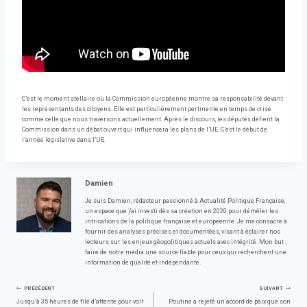
C’est le moment stellaire où la Commission européenne montre sa responsabilité devant
les représentants des citoyens. Elle est particulièrement pertinente en temps de crise
comme celle que nous traversons actuellement. Après le discours, les députés défient la
Commission dans un débat ouvert qui influencera les plans de l’UE. C’est le début de
l’année législative dans l’UE.
Damien
Je suis Damien, rédacteur passionné à Actualité Politique Française,
un espace que j'ai investi dès sa création en 2020 pour démêler les
intrications de la politique française et européenne. Je me consacre à
fournir des analyses précises et documentées, visant à éclairer nos
lecteurs sur les enjeux géopolitiques actuels avec intégrité. Mon but :
faire de notre média une source fiable pour ceux qui recherchent une
information de qualité et indépendante.
Navigation
PRÉCÉDENT
SUIVANT
Jusqu’à 35 heures de file d’attente pour voir
Poutine a rejeté un accord de paix que son