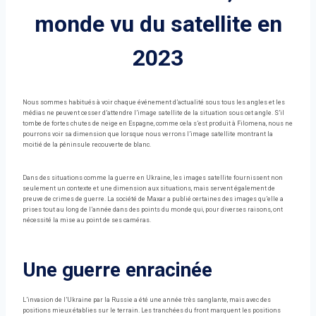
monde vu du satellite en
2023
Nous sommes habitués à voir chaque événement d’actualité sous tous les angles et les
médias ne peuvent cesser d’attendre l’image satellite de la situation sous cet angle. S’il
tombe de fortes chutes de neige en Espagne, comme cela s’est produit à Filomena, nous ne
pourrons voir sa dimension que lorsque nous verrons l’image satellite montrant la
moitié de la péninsule recouverte de blanc.
Dans des situations comme la guerre en Ukraine, les images satellite fournissent non
seulement un contexte et une dimension aux situations, mais servent également de
preuve de crimes de guerre. La société de Maxar a publié certaines des images qu’elle a
prises tout au long de l’année dans des points du monde qui, pour diverses raisons, ont
nécessité la mise au point de ses caméras.
Une guerre enracinée
L’invasion de l’Ukraine par la Russie a été une année très sanglante, mais avec des
positions mieux établies sur le terrain. Les tranchées du front marquent les positions