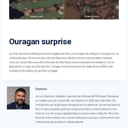
Ouragan surprise
La ville mexicaine d’Acapulco a été frappée par Otis, un ouragan de catégorie 5 auquel on ne
s’attendait pas. 24 heures plus tôt, elle était considérée comme une tempête tropicale
mais, en raison des eaux très chaudes du Pacifique, elle est passée à la catégorie 5 et la
population n’a pas pu être avertie. L’image montre comment le stade Arena GNP a été
inondé le 25 octobre lorsqu’Otis a frappé.
Damien
Je suis Damien, rédacteur passionné à Actualité Politique Française,
un espace que j'ai investi dès sa création en 2020 pour démêler les
intrications de la politique française et européenne. Je me consacre à
fournir des analyses précises et documentées, visant à éclairer nos
lecteurs sur les enjeux géopolitiques actuels avec intégrité. Mon but :
faire de notre média une source fiable pour ceux qui recherchent une
information de qualité et indépendante.