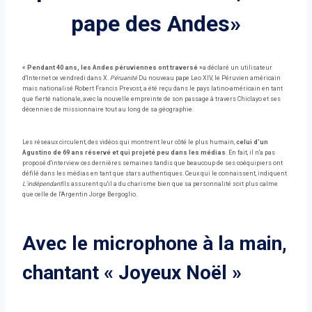
pape des Andes»
« Pendant 40 ans, les Andes péruviennes ont traversé »
a déclaré un utilisateur
d'Internet ce vendredi dans X.
Péruanité
Du nouveau pape Leo XIV, le Péruvien américain
mais nationalisé Robert Francis Prevost, a été reçu dans le pays latino-américain en tant
que fierté nationale, avec la nouvelle empreinte de son passage à travers Chiclayo et ses
décennies de missionnaire tout au long de sa géographie.
Les réseaux circulent, des vidéos qui montrent leur côté le plus humain,
celui d'un
Agustino de 69 ans réservé et qui projeté peu dans les médias
. En fait, il n'a pas
proposé d'interview ces dernières semaines tandis que beaucoup de ses coéquipiers ont
défilé dans les médias en tant que stars authentiques. Ceux qui le connaissent, indiquent
L'indépendant
Ils assurent qu'il a du charisme bien que sa personnalité soit plus calme
que celle de l'Argentin Jorge Bergoglio.
Avec le microphone à la main,
chantant « Joyeux Noël »