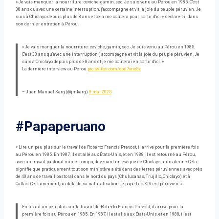
« Je vais manquer la nourriture: ceviche, gamin, sec. Je suis venu au Pérou en 1985. C'est
38 ans qu'avec une certaine interruption, j'accompagne et vit la joie du peuple péruvien. Je
suis à Chiclayo depuis plus de 8 ans et cela me coûtera pour sortir d'ici », déclare-t-il dans
son dernier entretien à Pérou.
« Je vais manquer la nourriture: ceviche, gamin, sec. Je suis venu au Pérou en 1985.
C'est 38 ans qu'avec une interruption, j'accompagne et vit la joie du peuple péruvien. Je
suis à Chiclayo depuis plus de 8 ans et je me coûterai en sortir d'ici. »
La dernière interview au Pérou
pic.twitter.com/cbil7xnx5z
– Juan Manuel Karg (@jmkarg)
9 mai 2025
#Papaperuano
« Lire un peu plus sur le travail de Roberto Francis Prevost, il arrive pour la première fois
au Pérou en 1985. En 1987, il est allé aux États-Unis, et en 1988, il est retourné au Pérou,
avec un travail pastoral ininterrompu, devenant un évêque de Chiclayo utilisateur. « Cela
signifie que pratiquement tout son ministère a été dans des terres péruviennes, avec près
de 40 ans de travail pastoral dans le nord du pays (Chulucanas, Trujillo, Chiclayo) et à
Callao. Certainement, au-delà de sa naturalisation, le pape Leo XIV est péruvien. »
En lisant un peu plus sur le travail de Roberto Francis Prevost, il arrive pour la
première fois au Pérou en 1985. En 1987, il est allé aux États-Unis, et en 1988, il est