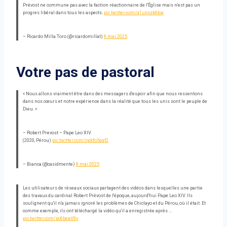
Prévost ne commune pas avec la faction réactionnaire de l'Église mais n'est pas un
progres libéral dans tous les aspects.
pic.twitter.com/q1unxzk6kw
– Ricardo Milla Toro (@ricardomillat)
8 mai 2025
Votre pas de pastoral
« Nous allons vraiment être dans des messagers d'espoir afin que nous ressentons
dans nos cœurs et notre expérience dans la réalité que tous les unis sont le peuple de
Dieu. »
– Robert Prevost – Pape Leo XIV
(2020, Pérou)
pic.twitter.com/opkfo5qqf2
– Bianca (@casidmente)
8 mai 2025
Les utilisateurs de réseaux sociaux partagent des vidéos dans lesquelles une partie
des travaux du cardinal Robert Prévost de l'époque, aujourd'hui Pape Leo XIV. Ils
soulignent qu'il n'a jamais ignoré les problèmes de Chiclayo et du Pérou, où il était. Et
comme exemple, ils ont téléchargé la vidéo qu'il a enregistrée après …
pic.twitter.com/pc6beatl9v