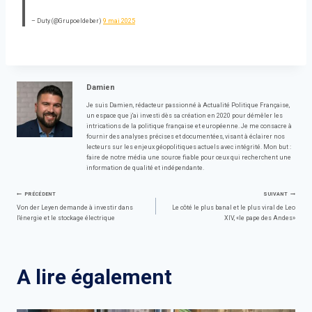
– Duty (@Grupoeldeber)
9 mai 2025
Damien
Je suis Damien, rédacteur passionné à Actualité Politique Française,
un espace que j'ai investi dès sa création en 2020 pour démêler les
intrications de la politique française et européenne. Je me consacre à
fournir des analyses précises et documentées, visant à éclairer nos
lecteurs sur les enjeux géopolitiques actuels avec intégrité. Mon but :
faire de notre média une source fiable pour ceux qui recherchent une
information de qualité et indépendante.
Navigation
PRÉCÉDENT
SUIVANT
Von der Leyen demande à investir dans
Le côté le plus banal et le plus viral de Leo
l'énergie et le stockage électrique
XIV, «le pape des Andes»
de
l’article
A lire également