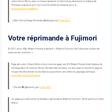
retourné au Pérou, avec un travail pastoral ininterrompu, devenant un évêque de
Chiclayo, jusqu'à ce qu'il soit nommé préfet du dictaste pour le …
pic.twitter.com/vpytq8iaxj
– Edali Gloria Ortega Miranda (@edaligloria)
8 mai 2025
Votre réprimande à Fujimori
En 2017, alors Mgr Robert Prevost a déclaré: « Alberto Fujimori doit s'excuser auprès de
chacune des victimes. »
Pape péruvien | Avant d'être choisi comme pape Leo XIV, Robert Prevost était évêque de
Chiclayo, dans le nord du Pérou. Pendant des années, il a vécu avec la réalité du pays et
n'a pas hésité à élever la voix face aux questions sensibles du paysage politique.
pic.twitter.com/a2u9mgatl4
– The Owl
(@elbuho_pe)
8 mai 2025
Un pape qui a été contre le dictateur génocidaire Alberto Fujimori. Mille points en votre
faveur.