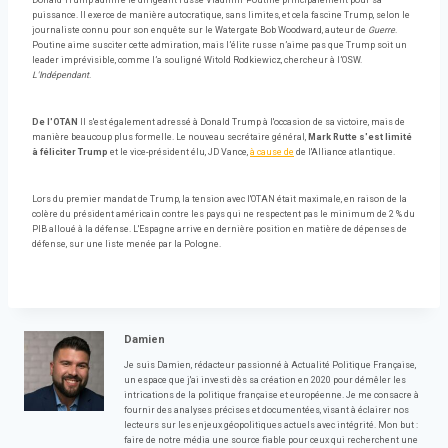
Donald Trump admire le dirigeant russe Vladimir Poutine principalement pour sa
puissance. Il exerce de manière autocratique, sans limites, et cela fascine Trump, selon le
journaliste connu pour son enquête sur le Watergate Bob Woodward, auteur de
Guerre
.
Poutine aime susciter cette admiration, mais l’élite russe n’aime pas que Trump soit un
leader imprévisible, comme l’a souligné Witold Rodkiewicz, chercheur à l’OSW.
L'Indépendant
.
De l'OTAN
Il s'est également adressé à Donald Trump à l'occasion de sa victoire, mais de
manière beaucoup plus formelle. Le nouveau secrétaire général,
Mark Rutte s'est limité
à féliciter Trump
et le vice-président élu, JD Vance,
à cause de
de l'Alliance atlantique.
Lors du premier mandat de Trump, la tension avec l'OTAN était maximale, en raison de la
colère du président américain contre les pays qui ne respectent pas le minimum de 2 % du
PIB alloué à la défense. L'Espagne arrive en dernière position en matière de dépenses de
défense, sur une liste menée par la Pologne.
Damien
Je suis Damien, rédacteur passionné à Actualité Politique Française,
un espace que j'ai investi dès sa création en 2020 pour démêler les
intrications de la politique française et européenne. Je me consacre à
fournir des analyses précises et documentées, visant à éclairer nos
lecteurs sur les enjeux géopolitiques actuels avec intégrité. Mon but :
faire de notre média une source fiable pour ceux qui recherchent une