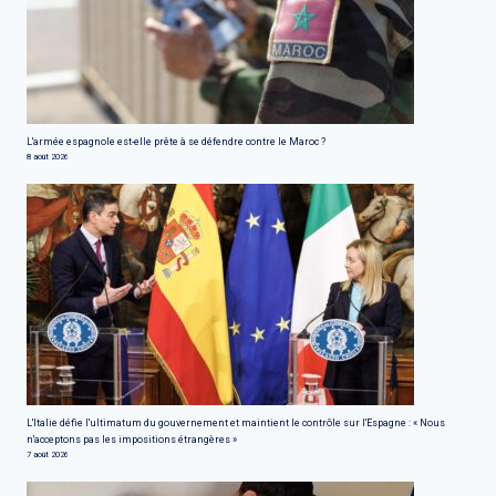
L'armée espagnole est-elle prête à se défendre contre le Maroc ?
8 août 2026
L'Italie défie l'ultimatum du gouvernement et maintient le contrôle sur l'Espagne : « Nous
n'acceptons pas les impositions étrangères »
7 août 2026