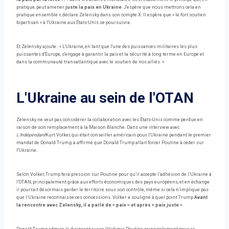
pratique, peut amener
juste la paix en Ukraine
. J'espère que nous mettrons cela en
pratique ensemble », déclare Zelensky dans son compte X. Il espère que « le fort soutien
bipartisan » à l'Ukraine aux États-Unis se poursuivra.
Et Zelensky ajoute : « L'Ukraine, en tant que l'une des puissances militaires les plus
puissantes d'Europe, s'engage à garantir la paix et la sécurité à long terme en Europe et
dans la communauté transatlantique avec le soutien de nos alliés. »
L'Ukraine au sein de l'OTAN
Zelensky ne veut pas considérer la collaboration avec les États-Unis comme perdue en
raison de son remplacement à la Maison Blanche. Dans une interview avec
L'Indépendant
Kurt Volker, qui était conseiller américain pour l'Ukraine pendant le premier
mandat de Donald Trump, a affirmé que Donald Trump allait forcer Poutine à céder sur
l'Ukraine.
Selon Volker, Trump fera pression sur Poutine pour qu’il accepte l’adhésion de l’Ukraine à
l’OTAN, principalement grâce aux efforts économiques des pays européens, et en échange
il pourrait désormais garder le territoire sous son contrôle, même si cela n’implique pas
que l’Ukraine reconnaisse ces concessions. Volker a souligné à quel point Trump
Avant
la rencontre avec Zelensky, il a parlé de « paix » et après « paix juste »
.