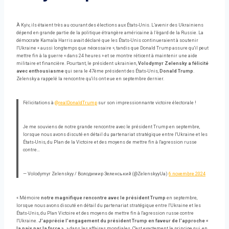
À Kyiv, ils étaient très au courant des élections aux États-Unis. L’avenir des Ukrainiens
dépend en grande partie de la politique étrangère américaine à l’égard de la Russie. La
démocrate Kamala Harris avait déclaré que les États-Unis continueraient à soutenir
l'Ukraine « aussi longtemps que nécessaire », tandis que Donald Trump assure qu'il peut
mettre fin à la guerre « dans 24 heures » et se montre réticent à maintenir une aide
militaire et financière. Pourtant, le président ukrainien,
Volodymyr Zelensky a félicité
avec enthousiasme
qui sera le 47ème président des États-Unis,
Donald Trump
.
Zelensky a rappelé la rencontre qu'ils ont eue en septembre dernier.
Félicitations à
@realDonaldTrump
sur son impressionnante victoire électorale !
Je me souviens de notre grande rencontre avec le président Trump en septembre,
lorsque nous avons discuté en détail du partenariat stratégique entre l'Ukraine et les
États-Unis, du Plan de la Victoire et des moyens de mettre fin à l'agression russe
contre…
— Volodymyr Zelenskyy / Володимир Зеленський (@ZelenskyyUa)
6 novembre 2024
« Mémoire
notre magnifique rencontre avec le président Trump
en septembre,
lorsque nous avons discuté en détail du partenariat stratégique entre l'Ukraine et les
États-Unis, du Plan Victoire et des moyens de mettre fin à l'agression russe contre
l'Ukraine.
J'apprécie l'engagement du président Trump en faveur de l'approche «
la paix par la force ».
» dans les affaires mondiales. C'est exactement le principe qui, en