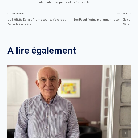
information de qualité et indépendante.
Navigation
PRÉCÉDENT
SUIVANT
L'UE félicite Donald Trump pour sa victoire et
Les Républicains reprennent le contrôle du
l'exhorte à coopérer
Sénat
de
l’article
A lire également