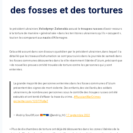
des fosses et des tortures
le président ukrainien,
Volodymyr Zelenski
a accusé le
troupes russes
d’avoir recours
à la torture de manière « généralisée » dans les territoires ukrainiens qu’ils « occupent »,
tout en les comparant aux
nazis
d’Allemagne.
Cela a été assuré dans son discours quotidien par le président ukrainien, dans lequel il a
détaillé que les travaux d’exhumation se sont poursuivis dans la journée de samedi dans
les fosses communes découvertes dans la ville récemment libérée d’Izium, précisant que
« de nouvelles preuves ont été trouvées de torture contre les personnes qui y sont
enterrées.
La grande majorité des personnes enterrées dans les fosses communes d’Izium
présentent des signes de mort violente. Des enfants, des vieillards, des soldats
ukrainiens, de nombreuses personnes sous le contrôle des troupes russes ont été
exécutés et ont tenté d’effacer la trace du crime…
#RussianWarCrimes
pic.twitter.com/12D77FoBaT
— Andriy SoulOfLion
(@andriy_ht)
17 septembre 2022
« Plus de dix chambres de torture ont déjà été découvertes dans les zones libérées de la