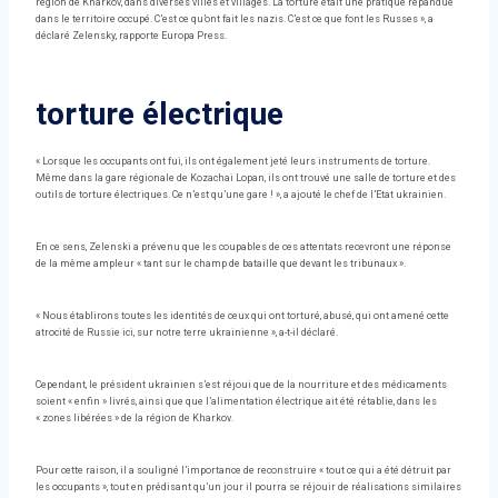
région de Kharkov, dans diverses villes et villages. La torture était une pratique répandue
dans le territoire occupé. C’est ce qu’ont fait les nazis. C’est ce que font les Russes », a
déclaré Zelensky, rapporte Europa Press.
torture électrique
« Lorsque les occupants ont fui, ils ont également jeté leurs instruments de torture.
Même dans la gare régionale de Kozachai Lopan, ils ont trouvé une salle de torture et des
outils de torture électriques. Ce n’est qu’une gare ! », a ajouté le chef de l’Etat ukrainien.
En ce sens, Zelenski a prévenu que les coupables de ces attentats recevront une réponse
de la même ampleur « tant sur le champ de bataille que devant les tribunaux ».
« Nous établirons toutes les identités de ceux qui ont torturé, abusé, qui ont amené cette
atrocité de Russie ici, sur notre terre ukrainienne », a-t-il déclaré.
Cependant, le président ukrainien s’est réjoui que de la nourriture et des médicaments
soient « enfin » livrés, ainsi que que l’alimentation électrique ait été rétablie, dans les
« zones libérées » de la région de Kharkov.
Pour cette raison, il a souligné l’importance de reconstruire « tout ce qui a été détruit par
les occupants », tout en prédisant qu’un jour il pourra se réjouir de réalisations similaires