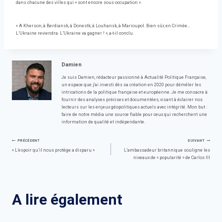
dans chacune des villes qui « sont encore sous occupation ».
« A Kherson, à Berdiansk, à Donestk, à Louhansk, à Marioupol. Bien sûr, en Crimée…
L’Ukraine reviendra. L’Ukraine va gagner ! », a-t-il conclu.
Damien
Je suis Damien, rédacteur passionné à Actualité Politique Française,
un espace que j'ai investi dès sa création en 2020 pour démêler les
intrications de la politique française et européenne. Je me consacre à
fournir des analyses précises et documentées, visant à éclairer nos
lecteurs sur les enjeux géopolitiques actuels avec intégrité. Mon but :
faire de notre média une source fiable pour ceux qui recherchent une
information de qualité et indépendante.
Navigation
PRÉCÉDENT
SUIVANT
« L’espoir qu’il nous protège a disparu »
L’ambassadeur britannique souligne les
niveaux de « popularité » de Carlos III
de
l’article
A lire également