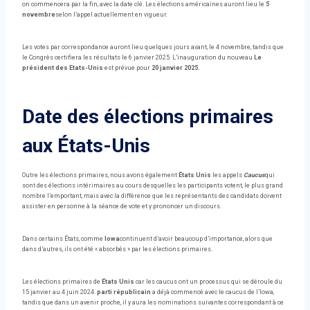
on commencera par la fin, avec la date clé. Les élections américaines auront lieu le
5
novembre
selon l’appel actuellement en vigueur.
Les votes par correspondance auront lieu quelques jours avant, le 4 novembre, tandis que
le Congrès certifiera les résultats le 6 janvier 2025. L’inauguration du nouveau
Le
président des Etats-Unis
est prévue pour
20 janvier 2025.
Date des élections primaires
aux États-Unis
Outre les élections primaires, nous avons également
États Unis
les appels
Caucus
qui
sont des élections intérimaires au cours desquelles les participants votent, le plus grand
nombre l’emportant, mais avec la différence que les représentants des candidats doivent
assister en personne à la séance de vote et y prononcer un discours.
Dans certains États, comme
Iowa
continuent d’avoir beaucoup d’importance, alors que
dans d’autres, ils ont été « absorbés » par les élections primaires.
Les élections primaires de
États Unis
car les caucus ont un processus qui se déroule du
15 janvier au 4 juin 2024.
parti républicain
a déjà commencé avec le caucus de l’Iowa,
tandis que dans un avenir proche, il y aura les nominations suivantes correspondant à ce