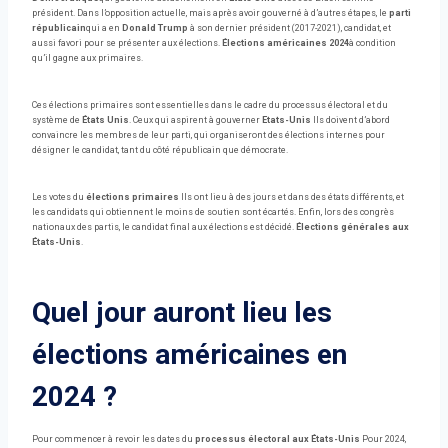
président. Dans l’opposition actuelle, mais après avoir gouverné à d’autres étapes, le
parti
républicain
qui a en
Donald Trump
à son dernier président (2017-2021), candidat, et
aussi favori pour se présenter aux élections.
Élections américaines 2024
à condition
qu’il gagne aux primaires.
Ces élections primaires sont essentielles dans le cadre du processus électoral et du
système de
États Unis
. Ceux qui aspirent à gouverner
Etats-Unis
Ils doivent d’abord
convaincre les membres de leur parti, qui organiseront des élections internes pour
désigner le candidat, tant du côté républicain que démocrate.
Les votes du
élections primaires
Ils ont lieu à des jours et dans des états différents, et
les candidats qui obtiennent le moins de soutien sont écartés. Enfin, lors des congrès
nationaux des partis, le candidat final aux élections est décidé.
Élections générales aux
États-Unis
.
Quel jour auront lieu les
élections américaines en
2024 ?
Pour commencer à revoir les dates du
processus électoral aux États-Unis
Pour 2024,