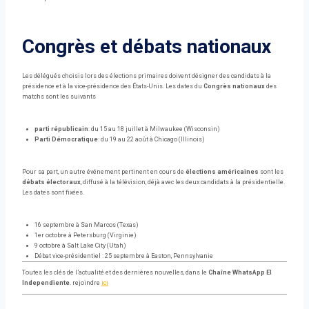
Congrès et débats nationaux
Les délégués choisis lors des élections primaires doivent désigner des candidats à la
présidence et à la vice-présidence des États-Unis. Les dates du
Congrès nationaux
des
matchs sont les suivants
parti républicain
: du 15 au 18 juillet à Milwaukee (Wisconsin)
Parti Démocratique
: du 19 au 22 août à Chicago (Illinois)
Pour sa part, un autre événement pertinent en cours de
élections américaines
sont les
débats électoraux
, diffusé à la télévision, déjà avec les deux candidats à la présidentielle.
Les dates sont fixées.
16 septembre à San Marcos (Texas)
1er octobre à Petersburg (Virginie)
9 octobre à Salt Lake City (Utah)
Débat vice-présidentiel : 25 septembre à Easton, Pennsylvanie
Toutes les clés de l’actualité et des dernières nouvelles, dans le
Chaîne WhatsApp El
Independiente
. rejoindre
ici