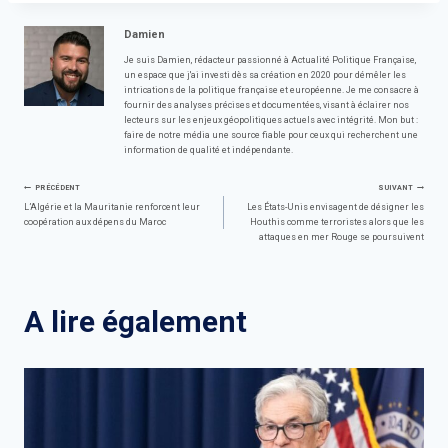
Damien
Je suis Damien, rédacteur passionné à Actualité Politique Française,
un espace que j'ai investi dès sa création en 2020 pour démêler les
intrications de la politique française et européenne. Je me consacre à
fournir des analyses précises et documentées, visant à éclairer nos
lecteurs sur les enjeux géopolitiques actuels avec intégrité. Mon but :
faire de notre média une source fiable pour ceux qui recherchent une
information de qualité et indépendante.
Navigation
PRÉCÉDENT
SUIVANT
L’Algérie et la Mauritanie renforcent leur
Les États-Unis envisagent de désigner les
coopération aux dépens du Maroc
Houthis comme terroristes alors que les
de
attaques en mer Rouge se poursuivent
l’article
A lire également