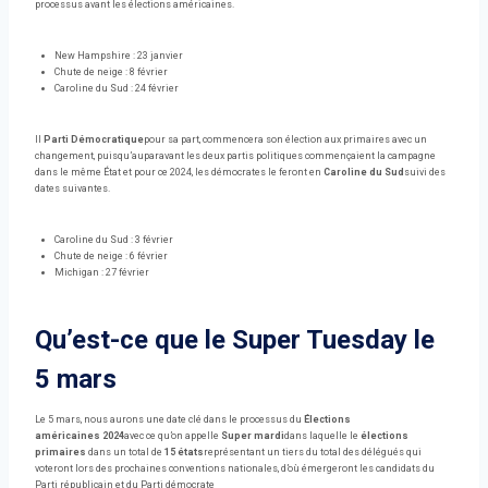
processus avant les élections américaines.
New Hampshire : 23 janvier
Chute de neige : 8 février
Caroline du Sud : 24 février
Il
Parti Démocratique
pour sa part, commencera son élection aux primaires avec un
changement, puisqu’auparavant les deux partis politiques commençaient la campagne
dans le même État et pour ce 2024, les démocrates le feront en
Caroline du Sud
suivi des
dates suivantes.
Caroline du Sud : 3 février
Chute de neige : 6 février
Michigan : 27 février
Qu’est-ce que le Super Tuesday le
5 mars
Le 5 mars, nous aurons une date clé dans le processus du
Élections
américaines 2024
avec ce qu’on appelle
Super mardi
dans laquelle le
élections
primaires
dans un total de
15 états
représentant un tiers du total des délégués qui
voteront lors des prochaines conventions nationales, d’où émergeront les candidats du
Parti républicain et du Parti démocrate