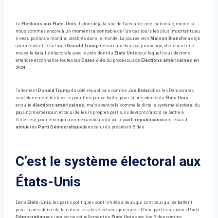
Le
Élections aux États-Unis
Ils font déjà la une de l’actualité internationale, même si
nous sommes encore à un moment raisonnable de l’un des jours les plus importants au
niveau politique mondial célébrés dans le monde. La course vers
Maison Blanche
a déjà
commencé et le fait avec
Donald Trump
retournant dans sa juridiction, cherchant une
nouvelle bataille électorale avec le président du
États Unis
pour lequel nous devrons
attendre et connaître toutes les
Dates clés
du processus de
Élections américaines en
2024.
Tellement
Donald Trump
du côté républicain comme
Joe Biden
chez les Démocrates,
sont clairement les favoris pour finir par se battre pour la présidence du
États Unis
ensuite
élections américaines,
mais avant cela, comme le dicte le système électoral du
pays nord-américain et celui de leurs propres partis, ils devront d’abord se battre à
l’intérieur, pour émerger comme candidats du parti.
parti républicain
dans le cas d
atout
et de
Parti Démocratique
dans celui du président Biden.
C’est le système électoral aux
États-Unis
Dans
Etats-Unis
, les partis politiques sont limités à deux, qui sont ceux qui se battent
pour la présidence de la nation lors des élections générales. D’une part nous avons
Parti
Démocratique
qui gouverne actuellement en
États Unis
avec Joe Biden comme