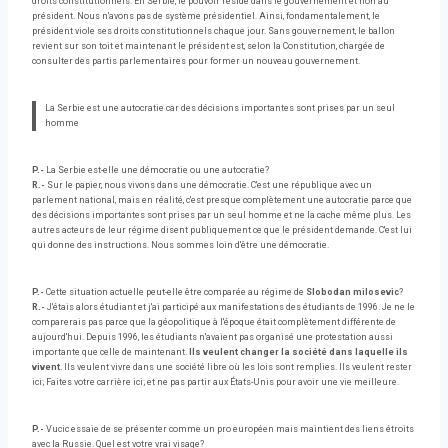
droits constitutionnels. En Serbie, le pouvoir réside dans le gouvernement et non au
président. Nous n'avons pas de système présidentiel. Ainsi, fondamentalement, le
président viole ses droits constitutionnels chaque jour. Sans gouvernement, le ballon
revient sur son toit et maintenant le président est, selon la Constitution, chargée de
consulter des partis parlementaires pour former un nouveau gouvernement.
La Serbie est une autocratie car des décisions importantes sont prises par un seul
homme
P.-
La Serbie est-elle une démocratie ou une autocratie?
R.-
Sur le papier, nous vivons dans une démocratie. C'est une république avec un
parlement national, mais en réalité, c'est presque complètement une autocratie parce que
des décisions importantes sont prises par un seul homme et ne la cache même plus. Les
autres acteurs de leur régime disent publiquement ce que le président demande. C'est lui
qui donne des instructions. Nous sommes loin d'être une démocratie.
P.-
Cette situation actuelle peut-elle être comparée au régime de
Slobodan milosevic
?
R.-
J'étais alors étudiant et j'ai participé aux manifestations des étudiants de 1996. Je ne le
comparerais pas parce que la géopolitique à l'époque était complètement différente de
aujourd'hui. Depuis 1996, les étudiants n'avaient pas organisé une protestation aussi
importante que celle de maintenant.
Ils veulent changer la société dans laquelle ils
vivent
. Ils veulent vivre dans une société libre où les lois sont remplies. Ils veulent rester
ici; Faites votre carrière ici; et ne pas partir aux États-Unis pour avoir une vie meilleure.
P.-
Vucic essaie de se présenter comme un pro européen mais maintient des liens étroits
avec la Russie. Quel est votre vrai visage?