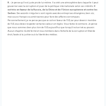
R.-
Je pense qu'il est juste pro de lui-même. Il a créé une atmosphère dans laquelle il peut
gouverner avec la corruption et jouer de la politique internationale selon ses intérêts.
Il
est très en faveur de la Russie, de la Chine et de l'Union européenne et contre les
Serbes
. Des accords irréguliers sont signés avec des entreprises étrangères, bien sûr,
mais aussi français ou américaines pour faire des affaires corrompues.
Personnellement, je ne pense pas que ce soit en faveur de l'UE, car pour devenir membre
de l'UE, vous devez respecter certaines valeurs et règles. Vous faites le contraire. Je pense
que nous sommes bien plus loin de l'UE aujourd'hui que lorsqu'il est arrivé au pouvoir.
Aucun chapitre n'a été fermé et nous tombons dans l'échelle de la corruption et l'état de
droit, l'accès à la justice ou à la liberté des médias.