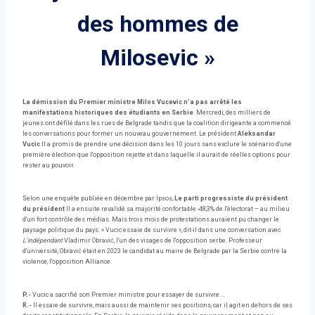
des hommes de
Milosevic »
La démission du Premier ministre Milos Vucevic n'a pas arrêté les
manifestations historiques des étudiants en Serbie
. Mercredi, des milliers de
jeunes ont défilé dans les rues de Belgrade tandis que la coalition dirigeante a commencé
les conversations pour former un nouveau gouvernement. Le président
Aleksandar
Vucic
Il a promis de prendre une décision dans les 10 jours sans exclure le scénario d'une
première élection que l'opposition rejette et dans laquelle il aurait de réelles options pour
rester au pouvoir.
Selon une enquête publiée en décembre par Ipsos,
Le parti progressiste du président
du président
Il a ensuite revalidé sa majorité confortable -48,3% de l'électorat – au milieu
d'un fort contrôle des médias. Mais trois mois de protestations auraient pu changer le
paysage politique du pays. « Vucic essaie de survivre », dit-il dans une conversation avec
L'indépendant
Vladimir Obravić, l'un des visages de l'opposition serbe. Professeur
d'université, Obravić était en 2023 le candidat au maire de Belgrade par la Serbie contre la
violence, l'opposition Alliance.
P.-
Vucic a sacrifié son Premier ministre pour essayer de survivre …
R.-
Il essaie de survivre, mais aussi de maintenir ses positions, car il agit en dehors de ses