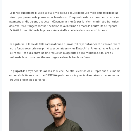
L'agence, qui compte plus de 30 000 employés, a assuré quelques mois plus tard qu'Israël
n'avait pas présenté de preuves concluantes sur l'implication de ces travailleurs dans les
attentats, tandis qu'une enquête indépendante, menée par l'ancienne ministre française
des Affaires étrangères Catherine Colonna, a entériné en mars la neutralité de l'agence.
l'activité humanitaire de l'agence, même si elle a détecté des « zones critiques ».
Dès qu'Israël a lancé de telles accusations en janvier, 18 pays ont annoncé qu'ils retiraient
leurs fonds, y compris ses principaux donateurs – les États-Unis, l'Allemagne, le Japon et
la France – ce qui a entraîné une réduction budgétaire de 450 millions de dollars au
milieu de la réponse israélienne. urgence dans la bande de Gaza.
La plupart des pays, dont le Canada, la Suède, l’Australie et l’Union européenne elle-même,
ont repris le financement de l’UNRWA quelques mois plus tard en raison du manque de
preuves présentées par Israël.