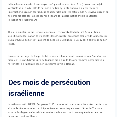
Même les députés de plusieurs partis d'opposition, dont Yesh Atid (Il y a un avenir) du
centriste Yair Lapid et l'Unité nationale de Benny Gantz, ont voté en faveur de cette
interdiction, qui à son tour réduira considérablement les activités de l'UNRWA à Gaza et en
Cisjordanie occupée. la dépendance à l'égard de la coordination avec les autorités
israéliennes, rapporte
Efe
.
Quelques instants avant le vote, le député du parti arabe Hadash-Taal, Ahmad Tibi, a
qualifié cette législation de « fasciste » lors d'un débat en séance plénière de la Knesset, ce
qui a provoqué des cris et la colère du député du Likoud, Tally Gotliv, qui a dû être remis en
place.
Un deuxième projet de loi, qui doit être voté prochainement, vise à révoquer l'exonération
fiscale et le statut d'immunité de l'agence, ainsi qu'à la désigner comme « organisation
terroriste » en raison de ses liens présumés avec le Hamas.
Des mois de persécution
israélienne
Israël a accusé l'UNRWA d'employer 2 100 membres du Hamas et a déclaré en janvier que
douze d'entre eux avaient participé activement aux attaques meurtrières du 7 octobre,
auxquelles l'agence a immédiatement répondu en ouvrant une enquête interne et en
licenciant ces travailleurs.