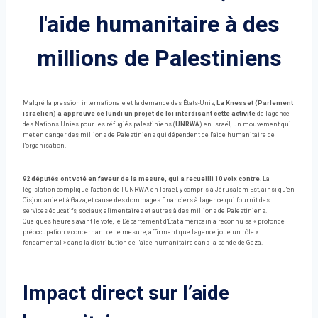
l'aide humanitaire à des
millions de Palestiniens
Malgré la pression internationale et la demande des États-Unis,
La Knesset (Parlement
israélien) a approuvé ce lundi un projet de loi interdisant cette activité
de l'agence
des Nations Unies pour les réfugiés palestiniens (
UNRWA
) en Israël, un mouvement qui
met en danger des millions de Palestiniens qui dépendent de l'aide humanitaire de
l'organisation.
92 députés ont voté en faveur de la mesure, qui a recueilli 10 voix contre
. La
législation complique l'action de l'UNRWA en Israël, y compris à Jérusalem-Est, ainsi qu'en
Cisjordanie et à Gaza, et cause des dommages financiers à l'agence qui fournit des
services éducatifs, sociaux, alimentaires et autres à des millions de Palestiniens.
Quelques heures avant le vote, le Département d'État américain a reconnu sa « profonde
préoccupation » concernant cette mesure, affirmant que l'agence joue un rôle «
fondamental » dans la distribution de l'aide humanitaire dans la bande de Gaza.
Impact direct sur l’aide