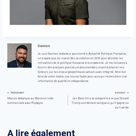
Damien
Je suis Damien, rédacteur passionné à Actualité Politique Française,
un espace que j'ai investi dès sa création en 2020 pour démêler les
intrications de la politique française et européenne. Je me consacre à
fournir des analyses précises et documentées, visant à éclairer nos
lecteurs sur les enjeux géopolitiques actuels avec intégrité. Mon but :
faire de notre média une source fiable pour ceux qui recherchent une
information de qualité et indépendante.
Navigation
PRÉCÉDENT
SUIVANT
Macron débarque au Maroc en lutte
Les États-Unis se préparent à ce que Donald
commerciale avec l'Espagne
Trump soit déclaré vainqueur, qu’il gagne ou
de
qu’il perde
l’article
A lire également