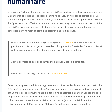
humanitaire
« Le vote du Parlement israélien contre l'UNRWA cet après-midi est sans précédent et crée
un dangereux précédent. Il s'oppose à la Charte de l'ONU et viole les obligations de l'Etat
d'Israël au regard du droit international », a dénoncé le commissaire général de l'UNRWA,
Philippe Lazzarini. « C'est la dernière en date de la campagne en cours visant à discréditer
l'UNRWA et à délégitimer son rôle dans la fourniture de services d'assistance et de
développement humain aux réfugiés palestiniens », a-t-il ajouté.
Le vote du Parlement israélien (Knesset) contre
@UNRWA
cette soirée est sans
précédent et crée un dangereux précédent. Il s’oppose à la Charte des Nations Unies et
viole les obligations de l’État d’Israël en vertu du droit international.
C’est la dernière en date de la campagne en cours visant à discréditer…
– Philippe Lazzarini (@UNLazzarini)
28 octobre 2024
Selon lui, les projets de loi « vont aggraver les souffrances des Palestiniens, en particulier
à Gaza, où les gens traversent plus d'un an d'enfer pur ». « Cela privera d'éducation plus de
650 000 filles et garçons, mettant ainsi toute une génération en danger. Ces projets de loi
augmentent les souffrances des Palestiniens et ne sont rien de moins qu'une punition
collective », a-t-il déploré. « Ne pas faire reculer ces projets de loi affaiblira notre
mécanisme multilatéral commun établi après la Seconde Guerre mondiale. »