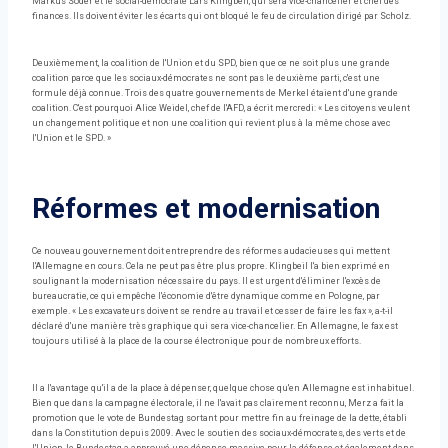
Markus Söder et le social-démocrate Lars Klingbeil, qui sera vice-chancelier et chef des
finances. Ils doivent éviter les écarts qui ont bloqué le feu de circulation dirigé par Scholz.
Deuxièmement, la coalition de l'Union et du SPD, bien que ce ne soit plus une grande
coalition parce que les sociaux-démocrates ne sont pas le deuxième parti, c'est une
formule déjà connue. Trois des quatre gouvernements de Merkel étaient d'une grande
coalition. C'est pourquoi Alice Weidel, chef de l'AFD, a écrit mercredi: « Les citoyens veulent
un changement politique et non une coalition qui revient plus à la même chose avec
l'Union et le SPD. »
Réformes et modernisation
Ce nouveau gouvernement doit entreprendre des réformes audacieuses qui mettent
l'Allemagne en cours. Cela ne peut pas être plus propre. Klingbeil l'a bien exprimé en
soulignant la modernisation nécessaire du pays. Il est urgent d'éliminer l'excès de
bureaucratie, ce qui empêche l'économie d'être dynamique comme en Pologne, par
exemple. « Les excavateurs doivent se rendre au travail et cesser de faire les fax », a-t-il
déclaré d'une manière très graphique qui sera vice-chancelier. En Allemagne, le fax est
toujours utilisé à la place de la course électronique pour de nombreux efforts.
Il a l'avantage qu'il a de la place à dépenser, quelque chose qu'en Allemagne est inhabituel.
Bien que dans la campagne électorale, il ne l'avait pas clairement reconnu, Merz a fait la
promotion que le vote de Bundestag sortant pour mettre fin au freinage de la dette, établi
dans la Constitution depuis 2009. Avec le soutien des sociaux-démocrates, des verts et de