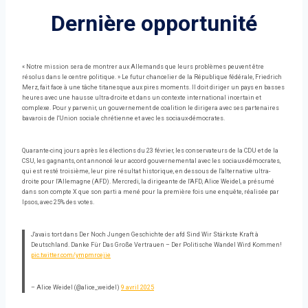
Dernière opportunité
« Notre mission sera de montrer aux Allemands que leurs problèmes peuvent être
résolus dans le centre politique. » Le futur chancelier de la République fédérale, Friedrich
Merz, fait face à une tâche titanesque aux pires moments. Il doit diriger un pays en basses
heures avec une hausse ultra-droite et dans un contexte international incertain et
complexe. Pour y parvenir, un gouvernement de coalition le dirigera avec ses partenaires
bavarois de l'Union sociale chrétienne et avec les sociaux-démocrates.
Quarante-cinq jours après les élections du 23 février, les conservateurs de la CDU et de la
CSU, les gagnants, ont annoncé leur accord gouvernemental avec les sociaux-démocrates,
qui est resté troisième, leur pire résultat historique, en dessous de l'alternative ultra-
droite pour l'Allemagne (AFD). Mercredi, la dirigeante de l'AFD, Alice Weidel, a présumé
dans son compte X que son parti a mené pour la première fois une enquête, réalisée par
Ipsos, avec 25% des votes.
J'avais tort dans Der Noch Jungen Geschichte der afd Sind Wir Stärkste Kraft à
Deutschland. Danke Für Das Große Vertrauen – Der Politische Wandel Wird Kommen!
pic.twitter.com/ympmrcejie
– Alice Weidel (@alice_weidel)
9 avril 2025