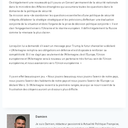
C'est également une nouveauté qu'il y aura un Conseil permanent de la sécurité nationale
dans le ministère des Affaires étrangères qui assumera toutes les questions dans le
domaine de la politique de sécurité.
Sa mission sera « de coordonner les questions essentielles d'une politique de sécurité
intégrée, d'élaborer la stratégie stratégique et les prévisions, d'effectuer une évaluation
conjointe de la situation et donc l'organe de la prise de décision politique conjointe ». Il est
clair l'engagement envers l'Ukraine et le réarme européen. Il définit également la Russie
comme la «menace la plus claire».
Lorsqu'on lui a demandé s'il avait un message pour Trump, le futur chancelier a déclaré:
« L'Allemagne remplira ses obligations en défense et est disposée à renforcer sa
compétitivité. Et il ne s'agit pas seulement de l'Allemagne; c'est l'Europe, l'Union
européenne et l'Allemagne sera à nouveau un partenaire très fort au sein de l'Union
européenne, et nous avancerons vers l'Union européenne. »
Il y a en effet beaucoup en jeu. « Nous jouons beaucoup, nous jouons l'avenir de notre pays,
nous jouons l'avenir des habitants de notre pays et nous jouons l'avenir de l'Europe », a
déclaré Merz. Si l'Allemagne revient à la première rangée, ceux qui se nourrissent de la
frustration des citoyens auront un discours plus difficile.
Damien
Je suis Damien, rédacteur passionné à Actualité Politique Française,