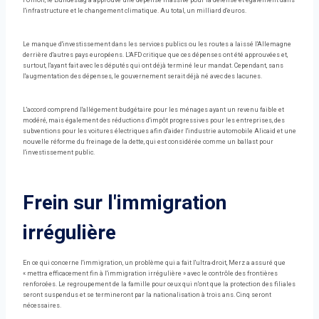
l'Union, le Bundestag a approuvé une dépense massive pour la défense et également dans
l'infrastructure et le changement climatique. Au total, un milliard d'euros.
Le manque d'investissement dans les services publics ou les routes a laissé l'Allemagne
derrière d'autres pays européens. L'AFD critique que ces dépenses ont été approuvées et,
surtout, l'ayant fait avec les députés qui ont déjà terminé leur mandat. Cependant, sans
l'augmentation des dépenses, le gouvernement serait déjà né avec des lacunes.
L'accord comprend l'allégement budgétaire pour les ménages ayant un revenu faible et
modéré, mais également des réductions d'impôt progressives pour les entreprises, des
subventions pour les voitures électriques afin d'aider l'industrie automobile Alicaid et une
nouvelle réforme du freinage de la dette, qui est considérée comme un ballast pour
l'investissement public.
Frein sur l'immigration
irrégulière
En ce qui concerne l'immigration, un problème qui a fait l'ultra-droit, Merz a assuré que
« mettra efficacement fin à l'immigration irrégulière » avec le contrôle des frontières
renforcées. Le regroupement de la famille pour ceux qui n'ont que la protection des filiales
seront suspendus et se termineront par la nationalisation à trois ans. Cinq seront
nécessaires.