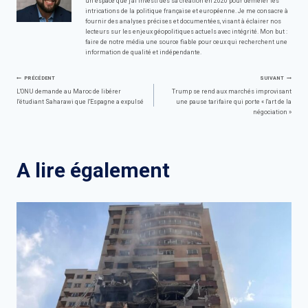
un espace que j'ai investi dès sa création en 2020 pour démêler les
intrications de la politique française et européenne. Je me consacre à
fournir des analyses précises et documentées, visant à éclairer nos
lecteurs sur les enjeux géopolitiques actuels avec intégrité. Mon but :
faire de notre média une source fiable pour ceux qui recherchent une
information de qualité et indépendante.
Navigation
PRÉCÉDENT
SUIVANT
L'ONU demande au Maroc de libérer
Trump se rend aux marchés improvisant
l'étudiant Saharawi que l'Espagne a expulsé
une pause tarifaire qui porte « l'art de la
de
négociation »
l’article
A lire également