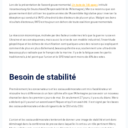
Lors de la présentation de l'accord gouvernemental,
Un texte de 146 pages
intitulé
Verantwortung für Deutschland
(Responsabilité de l'Allemagne), Merz a reconnu que son
gouvernement doit utiliser les quatre années de l'Assemblée législative pour inverser la
déception qui conduit à l'AFD ultra-droit à des électeurs de plus en plus. Malgré ses bons
résultats électoraux, l'AFD est toujours en dehors de toute coalition gouvernementale.
La récession économique, motivée par des facteurs externes tels que la guerre russe en
Ukraine et ses conséquences, mais aussi la crise de son modèle industriel, l'incertitude
géopolitique et les échecs de réunification sont quelques-unes des raisons qui expliquent
comment de plus en plus d'allemand, beaucoup d'entre eux, soutiennent une ultra-droite
beaucoup plus radicale que le français de la marine. Il y a de la fatigue avec les partis
traditionnels, à tel point que l'union et le SPD totalisent moins de 45% des votes.
Besoin de stabilité
Premièrement, les conservateurs et les sociaux-démocrates ont mis l'accélérateur et
résoudre leurs différences à un bon rythme afin que l'Allemagne puisse avoir un nouveau
chancelier dans les premiers jours de mai. En seulement 27 jours, il y a eu du blanc. Merz
a déclaré qu'il y aurait un accord avant Pâques et qu'il en avait été. Il est signé par les bases
des sociaux-démocrates et des dirigeants de la CDU et du CSU.
L'union et les sociaux-démocrates tenteront de donner une image de stabilité et ont donc
déménagé dans la conférence de presse dans laquelle ils ont eu un rôle pertinent Merz,