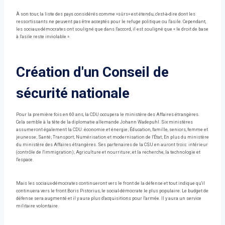
À son tour, la liste des pays considérés comme «sûrs» est étendu, c'est-à-dire dont les
ressortissants ne peuvent pas être acceptés pour le refuge politique ou l'asile. Cependant,
les sociaux-démocrates ont souligné que dans l'accord, il est souligné que « le droit de base
à l'asile reste inviolable ».
Création d'un Conseil de
sécurité nationale
Pour la première fois en 60 ans, la CDU occupera le ministère des Affaires étrangères.
Cela semble à la tête de la diplomatie allemande Johann Wadepuhl. Six ministères
assumeront également la CDU: économie et énergie; Éducation, famille, seniors, femme et
jeunesse; Santé; Transport; Numérisation et modernisation de l'État; En plus du ministère
du ministère des Affaires étrangères. Ses partenaires de la CSU en auront trois: intérieur
(contrôle de l'immigration); Agriculture et nourriture; et la recherche, la technologie et
l'espace.
Mais les sociaux-démocrates continueront vers le front de la défense et tout indique qu'il
continuera vers le front Boris Pistorius, le social-démocrate le plus populaire. Le budget de
défense sera augmenté et il y aura plus d'acquisitions pour l'armée. Il y aura un service
militaire volontaire.