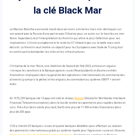
la clé Black Mar
La Maison Blanche a annoncé mardi deux versions similaires mais non identiques sur
son accord avec la Russie d'une part et avec l'Ukraine pour un autre sur le haut feu en mer
Noire. Cependant, c'est l'interprétation du Kremlin qui attire le plus l'attention pour ses
implications. L'Union européenne et le reste du G7 n'étaient pas sur la table mais sont
décisifs. Le Kremlin veut mettre un objectif pour les Européens avec l'aide de Trump, tout
en continuant à bombarder les villes et les infrastructures.
L'Initiative de la mer Noire, une réédition de l'accord de l'été 2022, entrera en vigueur
« lorsque les sanctions à la Banque agraire russe (Roseljozbank) et d'autres entités
financières impliquées dans la garantie des opérations internationales du commerce des
aliments (y compris la pêche) et les engrais, les connectant au système SWIFT » seront
levés.
En 1973, 239 banques de 15 pays ont créé le réseau
Rapide
(Society for Worldwide Interbank
Financial Telecommunication), dans le but de rendre les paiements plus rapides, faciles et
sûrs. Près d'un demi-siècle plus tard, Swift relie plus de 11 000 entités financières dans
plus de 200 pays.
L'UE a interdit 23 banques russes et quatre banques décédées pour effectuer ou recevoir
des paiements internationaux grâce au système rapide pour l'agression russe en Ukraine,