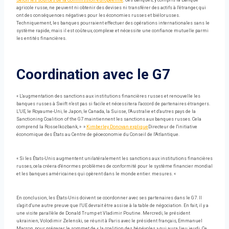
Selon les sources de la Commission européenne
. Ces banques, y compris la Banque
agricole russe, ne peuvent ni obtenir des devises ni transférer des actifs à l'étranger, qui
ont des conséquences négatives pour les économies russes et biélorusses.
Techniquement, les banques pourraient effectuer des opérations internationales sans le
système rapide, mais il est coûteux, complexe et nécessite une confiance mutuelle parmi
les entités financières.
Coordination avec le G7
« L'augmentation des sanctions aux institutions financières russes et renouvelle les
banques russes à Swift n'est pas si facile et nécessitera l'accord de partenaires étrangers.
L'UE, le Royaume-Uni, le Japon, le Canada, la Suisse, l'Australie et d'autres pays de la
Sanctioning Coalition of the G7 maintiennent les sanctions aux banques russes. Cela
comprend la Rosselkozbank, » »
Kimberley Donovan explique
Directeur de l'initiative
économique des États au Centre de géoeconomie du Conseil de l'Atlantique.
« Si les États-Unis augmentent unilatéralement les sanctions aux institutions financières
russes, cela créera d'énormes problèmes de conformité pour le système financier mondial
et les banques américaines qui opèrent dans le monde entier. mesures. «
En conclusion, les États-Unis doivent se coordonner avec ses partenaires dans le G7. Il
s'agit d'une autre preuve que l'UE devrait être assise à la table de négociation. En fait, il y a
une visite parallèle de Donald Trump et Vladimir Poutine. Mercredi, le président
ukrainien, Volodimir Zelenski, se réunit à Paris avec le président français, Emmanuel
Macron, pour préparer le sommet de « la coalition des bénévoles » qui aura lieu jeudi. Ce