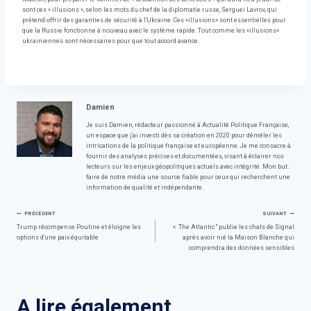
sont ces « illusions », selon les mots du chef de la diplomatie russe, Serguei Lavrov, qui
prétend offrir des garanties de sécurité à l'Ukraine. Ces «illusions» sont essentielles pour
que la Russie fonctionne à nouveau avec le système rapide. Tout comme les «illusions»
ukrainiennes sont nécessaires pour que tout accord avance.
Damien
Je suis Damien, rédacteur passionné à Actualité Politique Française,
un espace que j'ai investi dès sa création en 2020 pour démêler les
intrications de la politique française et européenne. Je me consacre à
fournir des analyses précises et documentées, visant à éclairer nos
lecteurs sur les enjeux géopolitiques actuels avec intégrité. Mon but :
faire de notre média une source fiable pour ceux qui recherchent une
information de qualité et indépendante.
Navigation
PRÉCÉDENT
SUIVANT
Trump récompense Poutine et éloigne les
« The Atlantic '' publie les chats de Signal
options d'une paix équitable
après avoir nié la Maison Blanche qui
de
comprendra des données sensibles
l’article
A lire également