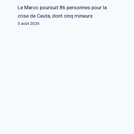
Le Maroc poursuit 86 personnes pour la
crise de Ceuta, dont cinq mineurs
5 août 2026
La visite surprise de Poutine à
Marioupol dévasté