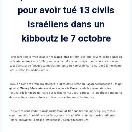
pour avoir tué 13 civils
israéliens dans un
kibboutz le 7 octobre
Porte-parole de l'armée israélienne
Daniel Hagari
réunis ce jeudi devant les habitants du
kibboutz de
Beeri
dans l'hôtel près de la mer Morte où ils séjournent après le 7 octobre,
pour s'excuser de l'attaque contre des militants du Hamas ce jour-là qui a tué 13 résidents
locaux, selon les médias locaux.
« Nous n'avons pas réussi à protéger le kibboutz », a reconnu Hagari, accompagné du major
général
Mickey Edelstein
devant les évacués de Beeri, lors de la présentation des
résultats de l'enquête militaire sur l'événement, au cours duquel 13 Israéliens sont morts
dans des tirs croisés entre les miliciens palestiniens et les troupes.
Les faits se sont produits au domicile familial.
Cohen
à Beeri (l'une des plus grandes
communautés frontalières avec Gaza, avec environ 1 000 habitants), où des militants
retenaient captifs 14 otages israéliens le 7 octobre, rapporte
Efe
.