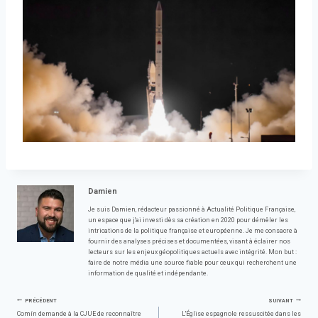
Damien
Je suis Damien, rédacteur passionné à Actualité Politique Française,
un espace que j'ai investi dès sa création en 2020 pour démêler les
intrications de la politique française et européenne. Je me consacre à
fournir des analyses précises et documentées, visant à éclairer nos
lecteurs sur les enjeux géopolitiques actuels avec intégrité. Mon but :
faire de notre média une source fiable pour ceux qui recherchent une
information de qualité et indépendante.
Navigation
PRÉCÉDENT
SUIVANT
Comín demande à la CJUE de reconnaître
L'Église espagnole ressuscitée dans les