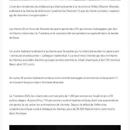
L'une des résidentes du kibboutz qui était présente à la réunion à l'hôtel, Sharon Sharabi,
a déclaré à la chaîne de télévision israélienne Channel 12 que les forces armées « avaient
agi de manière irresponsable ».
Les frères Eli et Yossi de Sharabi faisaient partie des 251 personnes kidnappées par des
militants islamistes le 7 octobre, et le second a été tué pendant sa captivité dans la bande
de Gaza.
Un autre habitant a déclaré à la chaîne que l'enquête qui lui était présentée lui paraissait
« sérieuse et exhaustive ». L'attaque inattendue il y a neuf mois menée par des militants
du Hamas, aux côtés d'autres groupes armés comme le Jihad islamique, a fait 132 morts à
Beeri, dont 101 civils.
En outre, 30 autres habitants et deux civils ont été kidnappés et emmenés à Gaza, dont 11
se trouvent toujours dans l'enclave dévastée.
Le 7 octobre 2023, les islamistes ont tué près de 1 200 personnes en Israël et pris 251
autres otages. Aujourd’hui, 116 personnes restent captives à Gaza, dont une quarantaine
ont perdu la vie, selon les estimations de l’armée. Depuis le début de l'offensive
israélienne à Gaza suite à l'attaque du Hamas, plus de 38 300 Palestiniens sont morts
dans l'enclave.