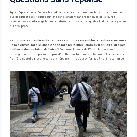
Après l'apparition de l'armée, les habitants de Beeri ont dénoncé dans un communiqué
que des questions critiques sur l'incident restaient sans réponse, selon le journal
israélien.
Haaretz
et a exigé la création d'une commission d'enquête d'État pour analyser ce
qui s'est passé.
«
Pourquoi les membres de l’armée se sont-ils rassemblés à l’entrée et ne sont-
ils pas entrés dans le kibboutz pendant des heures, alors qu’il brûlait et que ses
habitants demandaient de l’aide ?
Quelle est la cause de l’échec des services de
renseignement qui a permis au plan d’infiltration du Hamas ? Et comment la brèche à la
frontière s'est-elle produite sans une réponse immédiate de l'armée ? », ont-ils demandé.