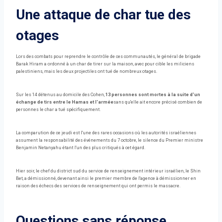
Une attaque de char tue des
otages
Lors des combats pour reprendre le contrôle de ces communautés, le général de brigade
Barak Hiram a ordonné à un char de tirer sur la maison, avec pour cible les miliciens
palestiniens, mais les deux projectiles ont tué de nombreux otages.
Sur les 14 détenus au domicile des Cohen,
13 personnes sont mortes à la suite d'un
échange de tirs entre le Hamas et l'armée
sans qu'elle ait encore précisé combien de
personnes le char a tué spécifiquement.
La comparution de ce jeudi est l'une des rares occasions où les autorités israéliennes
assument la responsabilité des événements du 7 octobre, le silence du Premier ministre
Benjamin Netanyahu étant l'un des plus critiqués à cet égard.
Hier soir, le chef du district sud du service de renseignement intérieur israélien, le Shin
Bet, a démissionné, devenant ainsi le premier membre de l'agence à démissionner en
raison des échecs des services de renseignement qui ont permis le massacre.
Questions sans réponse