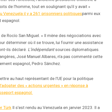
oits de l’homme, tout en soulignant qu’il y avait «
 Venezuela il y a 261 prisonniers politiques
parmi eux
 espagnol.
 de Rocío San Miguel. « Il mène des négociations avec
ur déterminer où il se trouve, lui fournir une assistance
ont-ils déclaré.
L’indépendant
sources diplomatiques.
rangères, José Manuel Albares, n’a pas commenté cette
rnement espagnol, Pedro Sánchez.
ttre au haut représentant de l’UE pour la politique
d’adopter des « actions urgentes » en réponse à
asseport espagnol.
r Türk
Il s’est rendu au Venezuela en janvier 2023. Il a