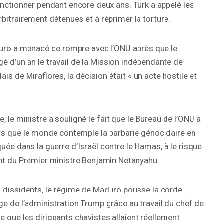
onctionner pendant encore deux ans. Türk a appelé les
rbitrairement détenues et à réprimer la torture.
duro a menacé de rompre avec l’ONU après que le
é d’un an le travail de la Mission indépendante de
lais de Miraflores, la décision était « un acte hostile et
le ministre a souligné le fait que le Bureau de l’ONU a
rs que le monde contemple la barbarie génocidaire en
quée dans la guerre d’Israël contre le Hamas, à le risque
ent du Premier ministre Benjamin Netanyahu.
es dissidents, le régime de Maduro pousse la corde
ge de l’administration Trump grâce au travail du chef de
re que les dirigeants chavistes allaient réellement