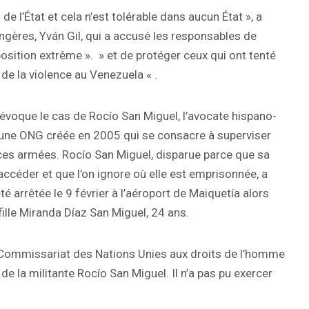
de l’État et cela n’est tolérable dans aucun État », a
ngères, Yván Gil, qui a accusé les responsables de
osition extrême ». » et de protéger ceux qui ont tenté
 de la violence au Venezuela « .
évoque le cas de Rocío San Miguel, l’avocate hispano-
, une ONG créée en 2005 qui se consacre à superviser
rces armées. Rocío San Miguel, disparue parce que sa
accéder et que l’on ignore où elle est emprisonnée, a
té arrêtée le 9 février à l’aéroport de Maiquetía alors
 fille Miranda Díaz San Miguel, 24 ans.
-Commissariat des Nations Unies aux droits de l’homme
 de la militante Rocío San Miguel. Il n’a pas pu exercer