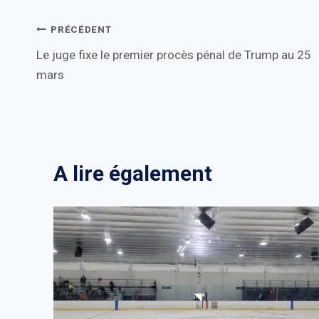
Navigation
PRÉCÉDENT
Le juge fixe le premier procès pénal de Trump au 25
de
mars
l’article
A lire également