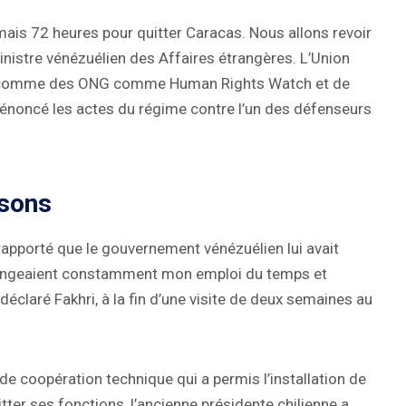
ais 72 heures pour quitter Caracas. Nous allons revoir
nistre vénézuélien des Affaires étrangères. L’Union
ut comme des ONG comme Human Rights Watch et de
noncé les actes du régime contre l’un des défenseurs
isons
 rapporté que le gouvernement vénézuélien lui avait
 changeaient constamment mon emploi du temps et
déclaré Fakhri, à la fin d’une visite de deux semaines au
e coopération technique qui a permis l’installation de
ter ses fonctions, l’ancienne présidente chilienne a