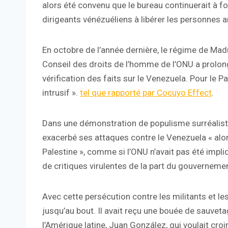
alors été convenu que le bureau continuerait à f
dirigeants vénézuéliens à libérer les personnes a
En octobre de l’année dernière, le régime de Ma
Conseil des droits de l’homme de l’ONU a prolong
vérification des faits sur le Venezuela. Pour le Pa
intrusif ».
tel que rapporté par Cocuyo Effect
.
Dans une démonstration de populisme surréaliste, 
exacerbé ses attaques contre le Venezuela « alo
Palestine », comme si l’ONU n’avait pas été impli
de critiques virulentes de la part du gouvernem
Avec cette persécution contre les militants et l
jusqu’au bout. Il avait reçu une bouée de sauveta
l’Amérique latine, Juan González, qui voulait croi