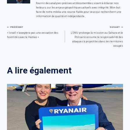
fournir des analyses précises et documentées, visant à éclairer nos
lecteurs sur les enjeux géopolitiques actuels avec intégrité. Mon but :
faire de notre média une source fiable pour ceux qui recherchent une
information de qualité et indépendante.
Navigation
PRÉCÉDENT
SUIVANT
« Israël n’acceptera pas une cessation des
L’ONU prolonge la mission au Sahara et le
hostilités avec le Hamas »
Polisario assume la responsabilité des
de
attaques à projectiles dans les territoires
occupés
l’article
A lire également