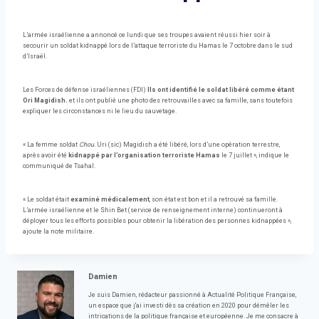
L’armée israélienne a annoncé ce lundi que ses troupes avaient réussi hier soir à
secourir un soldat kidnappé lors de l’attaque terroriste du Hamas le 7 octobre dans le sud
d’Israël.
Les Forces de défense israéliennes (FDI)
Ils ont identifié le soldat libéré comme étant
Ori Magidish.
et ils ont publié une photo des retrouvailles avec sa famille, sans toutefois
expliquer les circonstances ni le lieu du sauvetage.
« La femme soldat
Chou.
Uri (sic) Magidish a été libéré, lors d’une opération terrestre,
après avoir été
kidnappé par l’organisation terroriste Hamas
le 7 juillet », indique le
communiqué de Tsahal.
« Le soldat était
examiné médicalement
, son état est bon et il a retrouvé sa famille.
L’armée israélienne et le Shin Bet (service de renseignement interne) continueront à
déployer tous les efforts possibles pour obtenir la libération des personnes kidnappées »,
ajoute la note militaire.
Damien
Je suis Damien, rédacteur passionné à Actualité Politique Française,
un espace que j'ai investi dès sa création en 2020 pour démêler les
intrications de la politique française et européenne. Je me consacre à