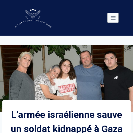
Skip
to
content
L’armée israélienne sauve
un soldat kidnappé à Gaza