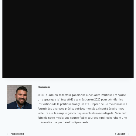
Les transports suscitent la polémique depuis février
Dans un pays qui se targue d’être solidaire avec l’Ukraine, le service ferroviaire est un
rappel amer pour nombre de ses habitants. En juillet, les tensions entre la Lituanie et la
Russie se sont à nouveau intensifiées en raison des sanctions sur le transit des
marchandises de Moscou à Kaliningrad.
Le Kremlin a menacé de riposter à ce qu’il considère comme un blocus de son territoire.
Vilnius insiste sur le fait qu’elle se limite à appliquer les sanctions convenues par
l’Union européenne, qui rappelle l’obligation d’autoriser son passage, en évitant, dans tous
les cas, le transport routier. Par une froide matinée de fin novembre, une fille regarde par
la fenêtre. Lorsque le train reprend sa marche, sa silhouette se perd au milieu d’un
paysage entièrement enneigé. Dans un silence absolu, comme il est venu.
Damien
Je suis Damien, rédacteur passionné à Actualité Politique Française,
un espace que j'ai investi dès sa création en 2020 pour démêler les
intrications de la politique française et européenne. Je me consacre à
fournir des analyses précises et documentées, visant à éclairer nos
lecteurs sur les enjeux géopolitiques actuels avec intégrité. Mon but :
faire de notre média une source fiable pour ceux qui recherchent une
information de qualité et indépendante.
PRÉCÉDENT
SUIVANT