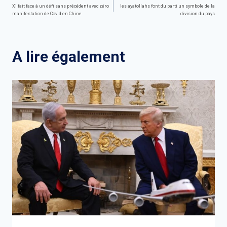
Navigation
Xi fait face à un défi sans précédent avec zéro
les ayatollahs font du parti un symbole de la
manifestation de Covid en Chine
division du pays
de
l’article
A lire également