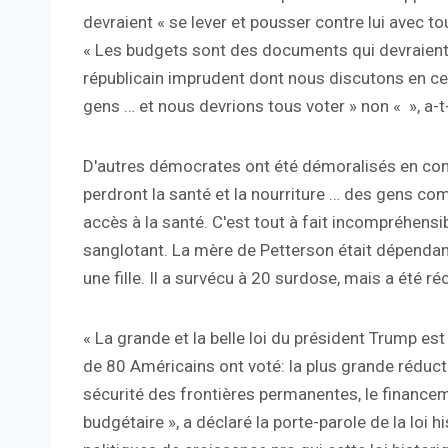
devraient « se lever et pousser contre lui avec 
« Les budgets sont des documents qui devraient
républicain imprudent dont nous discutons en c
gens … et nous devrions tous voter » non « », a-t-
D'autres démocrates ont été démoralisés en conn
perdront la santé et la nourriture … des gens co
accès à la santé. C'est tout à fait incompréhensib
sanglotant. La mère de Petterson était dépendant
une fille. Il a survécu à 20 surdose, mais a été r
« La grande et la belle loi du président Trump es
de 80 Américains ont voté: la plus grande réducti
sécurité des frontières permanentes, le finance
budgétaire », a déclaré la porte-parole de la loi h