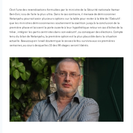
C'est l'une des revendications formulées par le ministre de la Sécurité nationale Itamar
Ben-Gvir, issu de l'aile la plus ultra. Dans le cas contraire, il menace de démissionner.
Netanyahu pourrait avoir plusieurs options sur la table pour rester à la tête de l’Exécutif :
que les ministres démissionnaires soutiennent la coalition jusqu’à la conclusion de la
première phase et laissent la porte ouverte à leur hypothétique retour en cas d’échec de la
trêve ; intégrer les partis centristes dans son exécutif ; ou convoquer des élections. Compte
tenu du bilan de Netanyahu, la première option est la plus plausible dans la situation
actuelle. Beaucoup en Israël doutent que le cessez-le-feu survivra aux six premières
semaines, au cours desquelles 33 des 98 otages seront libérés.