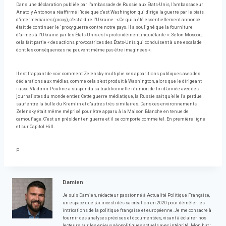
Dans une déclaration publiée par l’ambassade de Russie aux États-Unis, l’ambassadeur
Anatoly Antonov a réaffirmé l’idée que c’est Washington qui dirige la guerre par le biais
d’intermédiaires (proxy), c’est-à-dire l’Ukraine : « Ce qui a été essentiellement annoncé
était de continuer le ‘ proxy guerre contre notre pays. Il a souligné que la fourniture
d’armes à l’Ukraine par les États-Unis est « profondément inquiétante ». Selon Moscou,
cela fait partie « des actions provocatrices des États-Unis qui conduisent à une escalade
dont les conséquences ne peuvent même pas être imaginées ».
Il est frappant de voir comment Zelensky multiplie ses apparitions publiques avec des
déclarations aux médias, comme cela s’est produit à Washington, alors que le dirigeant
russe Vladimir Poutine a suspendu sa traditionnelle réunion de fin d’année avec des
journalistes du monde entier. Cette guerre médiatique, la Russie sait qu’elle l’a perdue
sauf entre la bulle du Kremlin et d’autres très similaires. Dans ces environnements,
Zelensky était même méprisé pour être apparu à la Maison Blanche en tenue de
camouflage. C’est un président en guerre et il se comporte comme tel. En première ligne
et sur Capitol Hill.
P
Damien
Je suis Damien, rédacteur passionné à Actualité Politique Française,
un espace que j'ai investi dès sa création en 2020 pour démêler les
intrications de la politique française et européenne. Je me consacre à
fournir des analyses précises et documentées, visant à éclairer nos
lecteurs sur les enjeux géopolitiques actuels avec intégrité. Mon but :