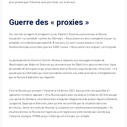
plus proche que l’Ukraine sera plus forte sur le terrain.
Guerre des « proxies »
Sur son ton arrogant, le dirigeant russe, Vladimir Poutine, a assuré que la Russie
trouverait « un antidote » contre les Patriotes. « Nous allons en tenir compte et trouver un
antidote », a-t-il déclaré avec aplomb. À son avis, ils sont « assez anciens » et ne
fonctionnent pas aussi bien que les S-300 russes. « Nous allons les croquer », a-t-il ajouté.
Le porte-parole du Kremlin, Dimitri Peskov, a répondu aux messages envoyés de
Washington par Biden et Zelenski qui prouvent que les États-Unis poursuivent leur ligne
de combat
de facto
guerre par procuration avec la Russie jusqu’au dernier Ukrainien. » Il a
ajouté que les Patriotes, qui sont considérés comme une cible prioritaire, n’empêcheront
pas la Russie d’atteindre ses objectifs.
C’est la Russie qui a envahi l’Ukraine le 24 février 2021, bien qu’elle l’ait qualifiée d’«
opération militaire spéciale ». Et la Russie, après avoir annexé la Crimée en 2014 et occupé
une partie du Donbass, s’est désormais emparée illégalement de quatre régions (Donetsk,
Lougansk, Zaporiya et Kherson), bien qu’elle ne contrôle pas la situation dans ces
territoires. Selon les mots de Poutine, la situation est « extrêmement compliquée ». En
d’autres termes, la Russie est l’agresseur, et l’agression a été menée par crainte que
l’Ukraine rejoigne l’OTAN, ce qui n’était pas et n’est pas sur la table.