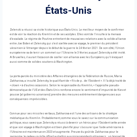
États-Unis
Zelenski a réussi sa visite historique aux États-Unis. Le meilleur moyen de le confirmer
est de voir la réaction du Kremlin et de ses acolytes. Elles vont de l’insulte à la menace
d’escalade. Le régime de Poutine entretient de mauvaises relations avec la solide alliance
entre Joe Biden et Zelensky, qui s’est scellée avec ce voyage, le premier du président
ukrainien à l’étranger depuis le début de la guerre le 24 février 2021. De son côté, l’Union
européenne va de tenir un sommet sur l’Ukraine le 3 février, auquel Zelensky a été invité.
A Bruxelles, il aurait l’occasion de sceller son alliance avec les Européens, qu’il évoquait
aussi comme de solides soutiens à Washington.
La porte-parole du ministère des Affaires étrangères de la Fédération de Russie, Maria
Zakharova, a insulté Zelensky, le qualifiant de « fils de p… de l’Occident ». Il l’a déjà traité de
« clown » à d’autres occasions. Selon le responsable du Kremlin, « l’approche pseudo-
démocratique de l’UE et des États-Unis renforce encore le sentiment d’impunité de Kiev et
pousse [al gobierno ucraniano] prendre des mesures extrêmement dangereuses aux
conséquences imprévisibles.
Connue pour ses missiles verbaux, Zakharova est l’une des artisans de la stratégie
médiatique du Kremlin. Probablement, comme vous le savez sur la communication
politique, vous savez que Zelensky a réussi à devenir un héros pour l’Occident cette année
et que son voyage à Washington est bien planifié pour s’assurer que l’aide américaine à
l’Ukraine est maintenue en 2023 et augmente. Preuve du goût de Zakharova pour le
sarcasme, le cadeau qu’elle offrait autrefois aux correspondants étrangers : un bonnet de