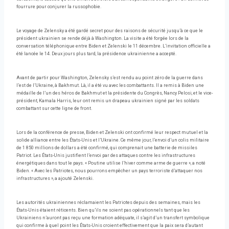
fourrure pour conjurer la russophobie.
Le voyage de Zelensky a été gardé secret pour des raisons de sécurité jusqu’à ce que le
président ukrainien se rende déjà à Washington. La visite a été forgée lors de la
conversation téléphonique entre Biden et Zelenski le 11 décembre. L’invitation officielle a
été lancée le 14. Deux jours plus tard, la présidence ukrainienne a accepté.
Avant de partir pour Washington, Zelensky s’est rendu au point zéro de la guerre dans
l’est de l’Ukraine, à Bakhmut. Là, il a été vu avec les combattants. Il a remis à Biden une
médaille de l’un des héros de Bakhmut et la présidente du Congrès, Nancy Pelosi, et le vice-
président, Kamala Harris, leur ont remis un drapeau ukrainien signé par les soldats
combattant sur cette ligne de front.
Lors de la conférence de presse, Biden et Zelenski ont confirmé leur respect mutuel et la
solide alliance entre les États-Unis et l’Ukraine. Ce même jour, l’envoi d’un colis militaire
de 1 850 millions de dollars a été confirmé, qui comprenait une batterie de missiles
Patriot. Les États-Unis justifient l’envoi par des attaques contre les infrastructures
énergétiques dans tout le pays. « Poutine utilise l’hiver comme arme de guerre », a noté
Biden. « Avec les Patriotes, nous pourrons empêcher un pays terroriste d’attaquer nos
infrastructures », a ajouté Zelenski.
Les autorités ukrainiennes réclamaient les Patriotes depuis des semaines, mais les
États-Unis étaient réticents. Bien qu’ils ne soient pas opérationnels tant que les
Ukrainiens n’auront pas reçu une formation adéquate, il s’agit d’un transfert symbolique
qui confirme à quel point les États-Unis croient effectivement que la paix sera d’autant