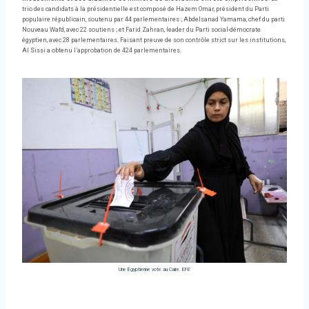
trio des candidats à la présidentielle est composé de Hazem Omar, président du Parti
populaire républicain, soutenu par 44 parlementaires ; Abdelsanad Yamama, chef du parti
Nouveau Wafd, avec 22 soutiens ; et Farid Zahran, leader du Parti social-démocrate
égyptien, avec 28 parlementaires. Faisant preuve de son contrôle strict sur les institutions,
Al Sissi a obtenu l’approbation de 424 parlementaires.
Une Égyptienne vote au Caire.
EFE