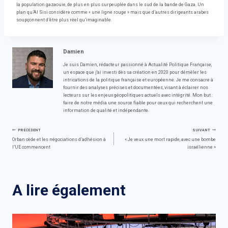
la population gazaouie, de plus en plus surpeuplée dans le sud de la bande de Gaza. Un
plan qu’Al Sisi considère comme « une ligne rouge » mais que d’autres dirigeants arabes
soupçonnent d’être plus réel qu’imaginable.
Damien
Je suis Damien, rédacteur passionné à Actualité Politique Française,
un espace que j'ai investi dès sa création en 2020 pour démêler les
intrications de la politique française et européenne. Je me consacre à
fournir des analyses précises et documentées, visant à éclairer nos
lecteurs sur les enjeux géopolitiques actuels avec intégrité. Mon but :
faire de notre média une source fiable pour ceux qui recherchent une
information de qualité et indépendante.
Navigation
PRÉCÉDENT
SUIVANT
Orban cède et les négociations d’adhésion à
« Je veux une mort rapide, avec une bombe
l’UE commencent
israélienne »
de
l’article
A lire également