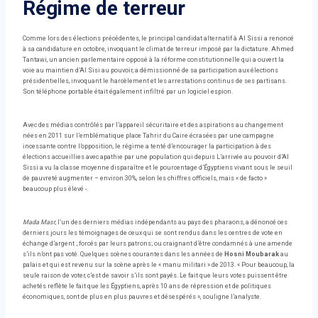
Régime de terreur
Comme lors des élections précédentes, le principal candidat alternatif à Al Sissi a renoncé
à sa candidature en octobre, invoquant le climat de terreur imposé par la dictature. Ahmed
Tantawi, un ancien parlementaire opposé à la réforme constitutionnelle qui a ouvert la
voie au maintien d’Al Sisi au pouvoir, a démissionné de sa participation aux élections
présidentielles, invoquant le harcèlement et les arrestations continus de ses partisans.
Son téléphone portable était également infiltré par un logiciel espion.
Avec des médias contrôlés par l’appareil sécuritaire et des aspirations au changement
nées en 2011 sur l’emblématique place Tahrir du Caire écrasées par une campagne
incessante contre l’opposition, le régime a tenté d’encourager la participation à des
élections accueillies avec apathie par une population qui depuis L’arrivée au pouvoir d’Al
Sissi a vu la classe moyenne disparaître et le pourcentage d’Égyptiens vivant sous le seuil
de pauvreté augmenter – environ 30%, selon les chiffres officiels, mais « de facto »
beaucoup plus élevé -.
Mada Masr
, l’un des derniers médias indépendants au pays des pharaons, a dénoncé ces
derniers jours les témoignages de ceux qui se sont rendus dans les centres de vote en
échange d’argent ; forcés par leurs patrons; ou craignant d’être condamnés à une amende
s’ils n’ont pas voté. Quelques scènes courantes dans les années de
Hosni Moubarak
au
palais et qui est revenu sur la scène après le « manu militari » de 2013. « Pour beaucoup, la
seule raison de voter, c’est de savoir s’ils sont payés. Le fait que leurs votes puissent être
achetés reflète le fait que les Égyptiens, après 10 ans de répression et de politiques
économiques, sont de plus en plus pauvres et désespérés », souligne l’analyste.