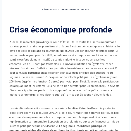
Affiches d’Al Sisi sur l’une des avenues du Caire.
EFE
Crise économique profonde
Al-Sissi, le maréchal qui a dirigé le coup d’État militaire contre les Frères musulmans
porté au pouvoir après les premières et uniques élections démocratiques de l’histoire du
pays, a célébré ses dix ans au pouvoir en juillet. Avec une constitution réformée pour lui
permettre de régner jusqu’en 2030, le militaire de 69 ans qui a raccroché son uniforme
semble confortablement installé au palais malgré le fait que les perspectives
économiques ne lui sont pas favorables. « Le niveau d’inflation en Égypte atteint des
niveaux historiques. L’inflation des produits alimentaires et des boissons a dépassé 70
pour cent. Et la participation aux élections est davantage une décision budgétaire du
régime et de ses partisans qu’une question de volonté politique. Les Égyptiens reçoivent
200 livres égyptiennes (environ 6 euros) pour voter pour Sissi. Sans cela, la participation
serait quasiment inexistante. Cela ne sert à rien de voter pour un président qui a dévasté
l’économie égyptienne pendant dix ans, qui refuse de reconnaître qu’il a commis la
moindre erreur et qui criera victoire quoi qu’il arrive aux élections », ajoute Kaldas.
Les résultats des élections seront annoncés ce lundi au Caire. Le décompte provisoire
place le président au-dessus de 90 %. Al-Sissi a pour rivaux trois hommes politiques peu
connus et des représentants des partis qui ont soutenu le régime et bénéficient d’une
représentation parlementaire. L’opposition, des islamistes aux gauchistes, est bannie de
la scène politique depuis une décennie.
Le régime a interdit les principaux
mouvements et des dizaines de milliers de dissidents ont été emprisonnés
. Le