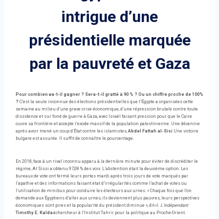
intrigue d’une
présidentielle marquée
par la pauvreté et Gaza
Pour combien va-t-il gagner ? Sera-t-il gratté à 90 % ? Ou un chiffre proche de 100%
?
C’est la seule inconnue des élections présidentielles que l’Égypte a organisées cette
semaine au milieu d’une grave crise économique, d’une répression brutale contre toute
dissidence et sur fond de guerre à Gaza, avec Israël faisant pression pour que le Caire
ouvre sa frontière et accepte l’exode massif de la population palestinienne. Une décennie
après avoir mené un coup d’État contre les islamistes,
Abdel Fattah al-Sisi
Une victoire
bulgare est assurée. Il suffit de connaître le pourcentage.
En 2018, face à un rival inconnu apparu à la dernière minute pour éviter de discréditer le
régime, Al Sissi a obtenu 97,08 % des voix. L’abstention était la deuxième option. Les
bureaux de vote ont fermé leurs portes mardi après trois jours de vote marqués par
l’apathie et des informations faisant état d’irrégularités comme l’achat de votes ou
l’utilisation de minibus pour conduire les électeurs aux urnes. « Chaque fois que l’on
demande aux Égyptiens d’aller aux urnes, ils deviennent plus pauvres, leurs perspectives
économiques sont pires et la popularité du président diminue », dit-il.
L’indépendant
Timothy E. Kaldas
chercheur à l’Institut Tahrir pour la politique au Proche-Orient.