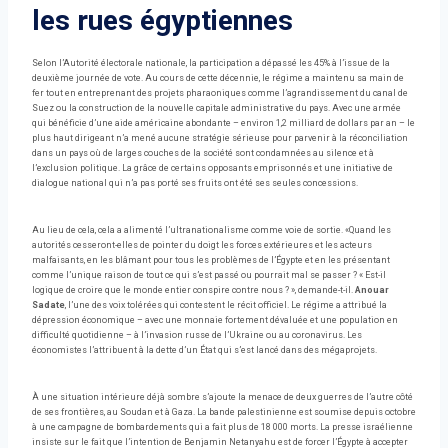
les rues égyptiennes
Selon l’Autorité électorale nationale, la participation a dépassé les 45% à l’issue de la
deuxième journée de vote. Au cours de cette décennie, le régime a maintenu sa main de
fer tout en entreprenant des projets pharaoniques comme l’agrandissement du canal de
Suez ou la construction de la nouvelle capitale administrative du pays. Avec une armée
qui bénéficie d’une aide américaine abondante – environ 1,2 milliard de dollars par an – le
plus haut dirigeant n’a mené aucune stratégie sérieuse pour parvenir à la réconciliation
dans un pays où de larges couches de la société sont condamnées au silence et à
l’exclusion politique. La grâce de certains opposants emprisonnés et une initiative de
dialogue national qui n’a pas porté ses fruits ont été ses seules concessions.
Au lieu de cela, cela a alimenté l’ultranationalisme comme voie de sortie. «Quand les
autorités cesseront-elles de pointer du doigt les forces extérieures et les acteurs
malfaisants, en les blâmant pour tous les problèmes de l’Égypte et en les présentant
comme l’unique raison de tout ce qui s’est passé ou pourrait mal se passer ? « Est-il
logique de croire que le monde entier conspire contre nous ? », demande-t-il.
Anouar
Sadate
, l’une des voix tolérées qui contestent le récit officiel. Le régime a attribué la
dépression économique – avec une monnaie fortement dévaluée et une population en
difficulté quotidienne – à l’invasion russe de l’Ukraine ou au coronavirus. Les
économistes l’attribuent à la dette d’un État qui s’est lancé dans des mégaprojets.
À une situation intérieure déjà sombre s’ajoute la menace de deux guerres de l’autre côté
de ses frontières, au Soudan et à Gaza. La bande palestinienne est soumise depuis octobre
à une campagne de bombardements qui a fait plus de 18 000 morts. La presse israélienne
insiste sur le fait que l’intention de Benjamin Netanyahu est de forcer l’Égypte à accepter