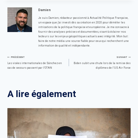
Damien
Je suis Damien, rédacteur passionné à Actualité Politique Française,
un espace que j'ai investi dès sa création en 2020 pour démêler les
intrications de la politique française et européenne. Je me consacre à
fournir des analyses précises et documentées, visant à éclairer nos
lecteurs sur les enjeux géopolitiques actuels avec intégrité. Mon but :
faire de notre média une source fiable pour ceux qui recherchent une
information de qualité et indépendante.
Navigation
PRÉCÉDENT
SUIVANT
Les visées internationales de Sánchez en
Biden subit une chute lors de la remise des
cas de secours passent par l’OTAN
diplômes de l’US Air Force
de
l’article
A lire également