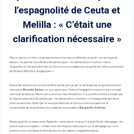
l’espagnolité de Ceuta et
Melilla : « C’était une
clarification nécessaire »
Pas un pas en arrière. Le gouvernement marocain a défendu ce jeudi « en tant que de
besoin » la plainte transférée à Bruxelles pour « les déclarations hostiles » dans
lesquelles le vice-président de la Commission européenne a qualifié les villes autonomes
de Ceuta et Melilla d' »espagnoles ».
Cela a été reconnu lors d’une conférence de presse par le porte-parole du gouvernement
marocain,
Mustafa Baitas
, un jour après que l’exécutif espagnol a reconnu avoir envoyé
une note verbale au Maroc censurant les manifestations. Il a justifié la lettre envoyée par
le régime alaouite à Bruxelles par « les déclarations hostiles » à l’espagnolité des deux
villes autonomes faites par le vice-président de la Commission européenne et
responsable de la promotion du mode de vie européen,
Margaritis Schinas
.
Baitas qualifie la réponse de Rabat de « nécessaire » à ce qu’il a qualifié de « dérapage » du
commissaire européen. « C’était une clarification nécessaire sur le dérapage qui s’est
produit », a-t-il souligné, évitant de fournir des détails supplémentaires.