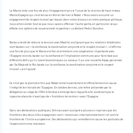
Le Maroc viole une fois de plus l’engagement pris à l’issue de la réunion de haut niveau
Maroc-Espagne qui s’est tenue en février dernier à Rabat. « Nous avons assumé un
engagement de respect mutuel par lequel, dans notre discours et notre pratique politique,
nous allons éviter tout ce que nous savons offenser l’autre partie, en particulier ce qui
affecte nos sphères de souveraineté respectives », a déclaré Pedro Sánchez.
Baitas a tenté de réduire la tension avec Madrid, soulignant que les relations bilatérales
sont basées sur « la confiance, la coordination conjointe et le respect mutuel ». «J’affirme
une fois de plus que le Maroc est fier et entretient une coopération importante avec
l’Espagne voisine, basée sur la confiance et l’implication commune pour faire face aux
différents défis, qu’ils soient économiques ou sociaux. Il y a une nouvelle étape, parrainée
par Sa Majesté le Roi, basée sur la confiance, la coordination conjointe et le respect
mutuel », a-t-il ajouté.
Ce n’est pas la première fois que Rabat remet ouvertement et officiellement en cause
l’intégrité territoriale de l’Espagne. En octobre dernier, une lettre présentée par la
délégation au siège de l’ONU à Genève a émergé dans laquelle elle soutenait que le
royaume alaouite n’avait pas de « frontières terrestres » avec l’Espagne.
Dans ses déclarations publiques, Schinas avait souligné à plusieurs reprises que les
frontières des deux villes espagnoles sont « reconnues internationalement » et sont la
frontière de l’Union européenne. Des déclarations qui remettent en cause les postulats de
l’expansionnisme marocain.