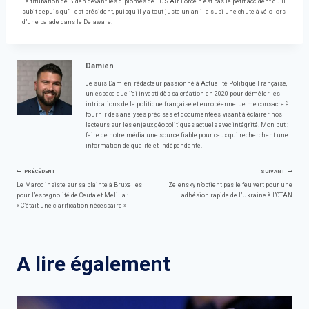
La titubation de Biden devant les diplômés de l’US Air Force n’est pas le petit accident qu’il
subit depuis qu’il est président, puisqu’il y a tout juste un an il a subi une chute à vélo lors
d’une balade dans le Delaware.
Damien
Je suis Damien, rédacteur passionné à Actualité Politique Française,
un espace que j'ai investi dès sa création en 2020 pour démêler les
intrications de la politique française et européenne. Je me consacre à
fournir des analyses précises et documentées, visant à éclairer nos
lecteurs sur les enjeux géopolitiques actuels avec intégrité. Mon but :
faire de notre média une source fiable pour ceux qui recherchent une
information de qualité et indépendante.
Navigation
PRÉCÉDENT
SUIVANT
Le Maroc insiste sur sa plainte à Bruxelles
Zelensky n’obtient pas le feu vert pour une
pour l’espagnolité de Ceuta et Melilla :
adhésion rapide de l’Ukraine à l’OTAN
de
« C’était une clarification nécessaire »
l’article
A lire également