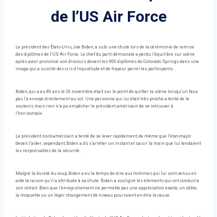
de l’US Air Force
Le président des États-Unis, Joe Biden, a subi une chute lors de la cérémonie de remise
des diplômes de l’US Air Force. Le chef du parti démocrate a perdu l’équilibre sur scène
après avoir prononcé son discours devant les 900 diplômés de Colorado Springs dans une
image qui a suscité des cris d’inquiétude et de frayeur parmi les participants.
Biden, qui a eu 80 ans le 20 novembre, était sur le point de quitter la scène lorsqu’un faux
pas l’a envoyé directement au sol. Une personne qui lui était très proche a tenté de le
soutenir, mais rien n’a pu empêcher le président américain de se retrouver à
l’horizontale.
Le président nord-américain a tenté de se lever rapidement, de même que l’état-major
devait l’aider; cependant, Biden a dû s’arrêter un instant et saisir la main que lui tendaient
les responsables de la sécurité.
Malgré la dureté du coup, Biden a eu le temps de dire aux hommes qui lui sont venus en
aide la raison qu’il a attribuée à sa chute. Biden a souligné les éléments qui ont conduit à
son retrait. Bien que l’enregistrement ne permette pas une appréciation exacte, un câble,
la moquette ou un léger changement de niveau pourraient en être la cause.