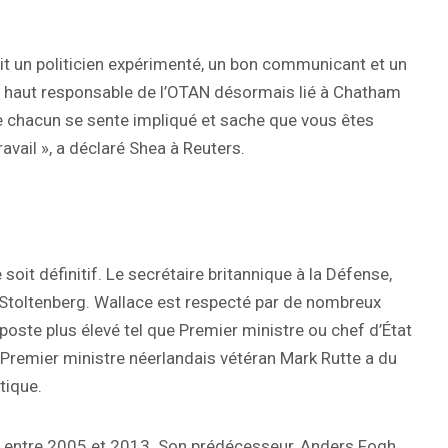
oit un politicien expérimenté, un bon communicant et un
n haut responsable de l’OTAN désormais lié à Chatham
que chacun se sente impliqué et sache que vous êtes
avail », a déclaré Shea à Reuters.
 soit définitif. Le secrétaire britannique à la Défense,
à Stoltenberg. Wallace est respecté par de nombreux
 poste plus élevé tel que Premier ministre ou chef d’État
 Premier ministre néerlandais vétéran Mark Rutte a du
itique.
e entre 2005 et 2013. Son prédécesseur, Anders Fogh