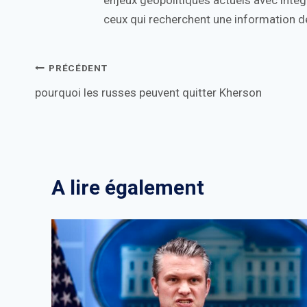
ceux qui recherchent une information de
Navigation
PRÉCÉDENT
pourquoi les russes peuvent quitter Kherson
de
l’article
A lire également