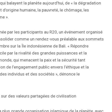
qui balayent la planète aujourd’hui, de « la dégradation
t d’origine humaine, la pauvreté, le chômage, les
me ».
ignée par les participants au R20, un événement organisé
consolider comme un rendez-vous préalable aux sommets
mbre sur la Île indonésienne de Bali. « Répondre
cile par la rivalité des grandes puissances et la
monde, qui menacent la paix et la sécurité tant
sion de l’engagement public envers l’éthique et la
e des individus et des sociétés », dénonce le
 sur des valeurs partagées de civilisation
a plus grande organisation islamique de la planète, avec