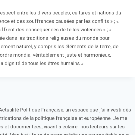
e respect entre les divers peuples, cultures et nations du
ence et des souffrances causées par les conflits » ; «
ffrent des conséquences de telles violences » ; «
crée dans les traditions religieuses du monde pour
nement naturel, y compris les éléments de la terre, de
’un ordre mondial véritablement juste et harmonieux,
 la dignité de tous les êtres humains ».
tualité Politique Française, un espace que j'ai investi dès
trications de la politique française et européenne. Je me
s et documentées, visant à éclairer nos lecteurs sur les
ité. Mon but : faire de notre média une source fiable pour