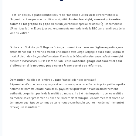
Il est l'un des plus grands connaisseurs de Francisco, quelqu'un de étroitement lié à
l'Argentin et à ce que son pontificat a signifié.
Austen Ivereight, souvent présentée
comme « biographe du pape »
Il est un journaliste spécialisé dans l'Église catholique
d'Amérique latine. Et ces jours-ci, le commentateur vedette de la BBC dans les directs de la
ville du Vatican.
Doctorat au St Antony's College de Oxford, a concentré sa thèse sur l'église argentine, une
circonstance qui l'a amené à établir une amitié avec Jorge Bergoglio qui a duré jusqu'à sa
mort. Auteur de
« Le grand réformateur: Francis et la fabrication d'un pape radical »
Ivereight
assiste
L'indépendant
Sur la Plaza de San Pedro.
Son témoignage est essentiel pour
s'effondrer si le nouveau pape suivra Francisco et ses réformes.
Demander.-
Quelle est l'ombre du pape François dans ce conclave?
Répondre.-
Ce que nous voyons, c'est le conclave que le pape François prévoyait lorsqu'il a
nommé de nombreux cardinaux de 80 pays, car ce qu'il voulait était un discernement
authentique qui fait partie de la réalité du monde. Il a été très important que les réalités
du monde soient présentes où elles se rassemblent afin qu'elles commencent alors à se
demander quel type de pomme de terre nous avons besoin pour ce monde maintenant et
cette église maintenant.