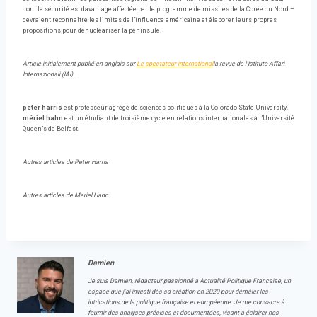
dont la sécurité est davantage affectée par le programme de missiles de la Corée du Nord –
devraient reconnaître les limites de l’influence américaine et élaborer leurs propres
propositions pour dénucléariser la péninsule.
Article initialement publié en anglais sur
Le spectateur international
la revue de l’Istituto Affari
Internazionali (IAI).
peter harris
est professeur agrégé de sciences politiques à la Colorado State University.
mériel hahn
est un étudiant de troisième cycle en relations internationales à l’Université
Queen’s de Belfast.
Autres articles de Peter Harris
Autres articles de Meriel Hahn
Damien
Je suis Damien, rédacteur passionné à Actualité Politique Française, un
espace que j'ai investi dès sa création en 2020 pour démêler les
intrications de la politique française et européenne. Je me consacre à
fournir des analyses précises et documentées, visant à éclairer nos