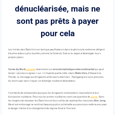
dénucléarisée, mais ne
sont pas prêts à payer
pour cela
Les limites des États-Unis en tant que pacificateurs dans la péninsule coréenne obligent
d’autres acteurs plus touchés, comme la Corée du Sud ou le Japon, à développer leurs
propres plans.
Corée du Nord
a essayé
récemment un
missile balistique intercontinental
qui peut
lancer « plusieurs ogives » sur « n’importe quelle cible » dans
États Unis
, d’Hawaï à la
Floride. Le message aux dirigeants américains était clair : Pyongyang est sous pression,
du moins pas sans risquer un échange nucléaire dévastateur.
Il est facile de comprendre pourquoi les dirigeants nord-coréens s’accrochent à leur
dissuasion nucléaire. Pour eux, les armes nucléaires sont une question de
survie
. Sans
les moyens de menacer les États-Unis et leurs alliés de représailles massives,
Kim Jong
Un
et son entourage se sentirait beaucoup plus vulnérable aux pressions extérieures, avec
le danger même d’un changement de régime forcé à l’horizon.