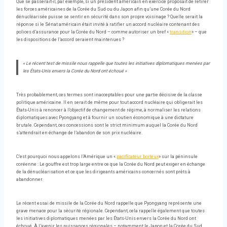
Que se passerait-il, par exemple, si un président américain en exercice proposait de retirer
les forces américaines de la Corée du Sud ou du Japon afin qu’une Corée du Nord
dénucléarisée puisse se sentir en sécurité dans son propre voisinage ? Quelle serait la
réponse si le Sénat américain était invité à ratifier un accord nucléaire contenant des
polices d’assurance pour la Corée du Nord – comme autoriser un bref «
transition
» – que
les dispositions de l’accord seraient maintenues ?
« Le récent test de missile nous rappelle que toutes les initiatives diplomatiques menées par
les États-Unis envers la Corée du Nord ont échoué »
Très probablement, ces termes sont inacceptables pour une partie décisive de la classe
politique américaine. Il en serait de même pour tout accord nucléaire qui obligerait les
États-Unis à renoncer à l’objectif de changement de régime, à normaliser les relations
diplomatiques avec Pyongyang et à fournir un soutien économique à une dictature
brutale. Cependant, ces concessions sont le strict minimum auquel la Corée du Nord
s’attendrait en échange de l’abandon de son prix nucléaire.
C’est pourquoi nous appelons l’Amérique un «
pacificateur boiteux
» sur la péninsule
coréenne : Le gouffre est trop large entre ce que la Corée du Nord peut exiger en échange
de la dénucléarisation et ce que les dirigeants américains concernés sont prêts à
abandonner.
Le récent essai de missile de la Corée du Nord rappelle que Pyongyang représente une
grave menace pour la sécurité régionale. Cependant, cela rappelle également que toutes
les initiatives diplomatiques menées par les États-Unis envers la Corée du Nord ont
échoué. À l’avenir, les puissances régionales – notamment le Japon et la Corée du Sud,