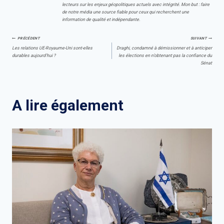
lecteurs sur les enjeux géopolitiques actuels avec intégrité. Mon but : faire
de notre média une source fiable pour ceux qui recherchent une
information de qualité et indépendante.
Navigation
PRÉCÉDENT
SUIVANT
Les relations UE-Royaume-Uni sont-elles
Draghi, condamné à démissionner et à anticiper
durables aujourd’hui ?
les élections en n’obtenant pas la confiance du
de
Sénat
l’article
A lire également