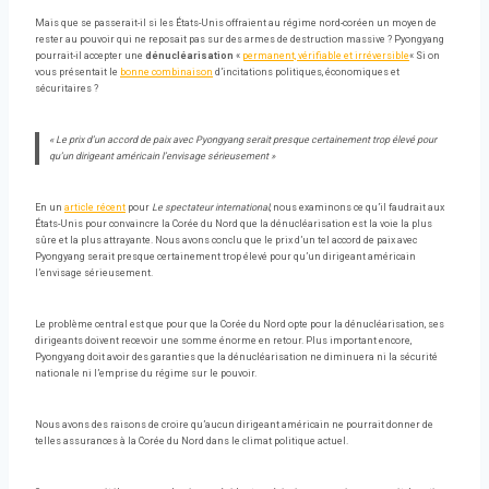
Mais que se passerait-il si les États-Unis offraient au régime nord-coréen un moyen de
rester au pouvoir qui ne reposait pas sur des armes de destruction massive ? Pyongyang
pourrait-il accepter une
dénucléarisation
«
permanent, vérifiable et irréversible
« Si on
vous présentait le
bonne combinaison
d’incitations politiques, économiques et
sécuritaires ?
« Le prix d’un accord de paix avec Pyongyang serait presque certainement trop élevé pour
qu’un dirigeant américain l’envisage sérieusement »
En un
article récent
pour
Le spectateur international
, nous examinons ce qu’il faudrait aux
États-Unis pour convaincre la Corée du Nord que la dénucléarisation est la voie la plus
sûre et la plus attrayante. Nous avons conclu que le prix d’un tel accord de paix avec
Pyongyang serait presque certainement trop élevé pour qu’un dirigeant américain
l’envisage sérieusement.
Le problème central est que pour que la Corée du Nord opte pour la dénucléarisation, ses
dirigeants doivent recevoir une somme énorme en retour. Plus important encore,
Pyongyang doit avoir des garanties que la dénucléarisation ne diminuera ni la sécurité
nationale ni l’emprise du régime sur le pouvoir.
Nous avons des raisons de croire qu’aucun dirigeant américain ne pourrait donner de
telles assurances à la Corée du Nord dans le climat politique actuel.