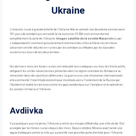
Ukraine
L’invasion russe à grande échelle de l’Ukraine fête ce samedi son deuxième anniversaire.
731 jours de combats qui ont coûté la vie à environ 10 500 civils et transformé
complètement la carte de l’Ukraine.
Images satellite de la société Maxar
obtenu par
L’indépendant
ils montrent grossièrement comment des villes entières du territoire
ukrainien ont été réduites en ruines par les combats ou effacées par les épisodes
survenus au cours de ces deux années.
Ces derniers mois, les forces russes ont redoublé leurs attaques sur tous les fronts actifs,
obligeant les unités ukrainiennes présentes dans la région orientale du Donbass à se
retrancher dans des positions défensives. La guerre a eu une résonance internationale :
elle a alimenté l’incertitude économique mondiale, accru l’isolement de la Russie par
l’Occident et révélé les tensions entre les pays occidentaux sur l’ampleur et le calendrier
du soutien militaire à l’Ukraine.
Avdiivka
Il y a quelques jours à peine, l’Ukraine a retiré ses troupes d’Avdiivka, une ville clé de l’Est
assiégée par les forces russes depuis des mois. Depuis octobre, Moscou avait lancé une
vague d’attaques contre la ville, qui aurait été une possible porte d’entrée pour l’Ukraine