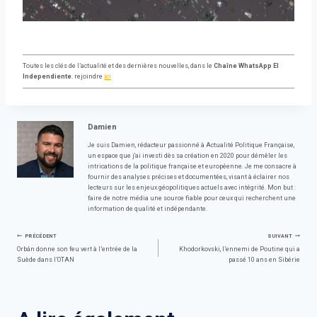
Toutes les clés de l’actualité et des dernières nouvelles, dans le
Chaîne WhatsApp El
Independiente
. rejoindre
ici
Damien
Je suis Damien, rédacteur passionné à Actualité Politique Française,
un espace que j'ai investi dès sa création en 2020 pour démêler les
intrications de la politique française et européenne. Je me consacre à
fournir des analyses précises et documentées, visant à éclairer nos
lecteurs sur les enjeux géopolitiques actuels avec intégrité. Mon but :
faire de notre média une source fiable pour ceux qui recherchent une
information de qualité et indépendante.
Navigation
PRÉCÉDENT
SUIVANT
Orbán donne son feu vert à l’entrée de la
Khodorkovski, l’ennemi de Poutine qui a
Suède dans l’OTAN
passé 10 ans en Sibérie
de
l’article