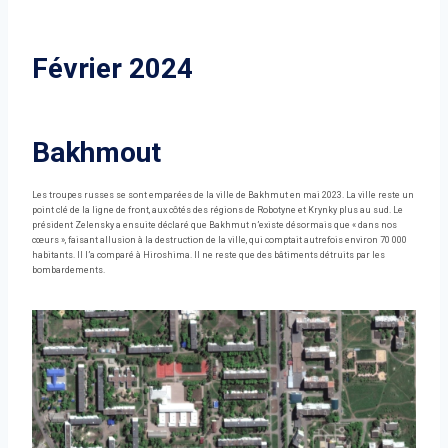
Février 2024
Bakhmout
Les troupes russes se sont emparées de la ville de Bakhmut en mai 2023. La ville reste un
point clé de la ligne de front, aux côtés des régions de Robotyne et Krynky plus au sud. Le
président Zelensky a ensuite déclaré que Bakhmut n’existe désormais que « dans nos
cœurs », faisant allusion à la destruction de la ville, qui comptait autrefois environ 70 000
habitants. Il l’a comparé à Hiroshima. Il ne reste que des bâtiments détruits par les
bombardements.