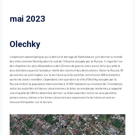
mai 2023
Olechky
L’explosion catastrophique qui a détruit le barrage de Kakhovka en juin dernier a inondé
des villes comme Oleshky, dans le sud de l’Ukraine occupée par la Russie. Il s’agit de l’un
des chapitres les plus dévastateurs des 24 mois de guerre, mais aussi celui qui jette le
plus d’ombres quant à l’ampleur réelle des morts et des destructions. Selon la Russie, 59
personnes se sont noyées sur le territoire qu’elle contrôle, soit environ 408 kilomètres
carrés de zones inondées. Cependant, rien que dans la ville d’Oleshky, occupée par la
Russie et dont la population était estimée à 16 000 habitants au moment de l’inondation,
selon les autorités militaires ukrainiennes, le bilan se compte par centaines, a rapporté
une enquête de l’AP en décembre dernier. Le bilan exact des morts ne sera peut-être
jamais connu, même si les forces ukrainiennes reprennent le territoire et sont en
mesure d’enquêter sur le terrain.