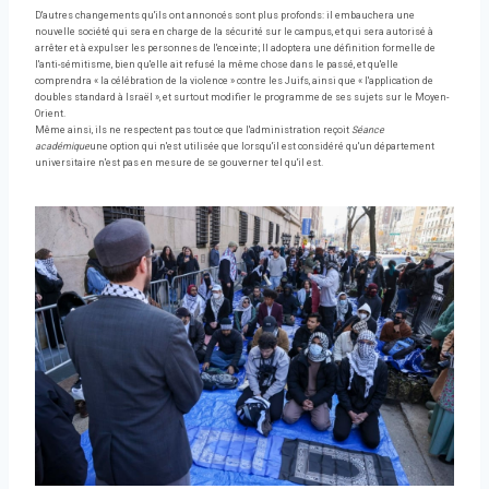
D'autres changements qu'ils ont annoncés sont plus profonds: il embauchera une
nouvelle société qui sera en charge de la sécurité sur le campus, et qui sera autorisé à
arrêter et à expulser les personnes de l'enceinte; Il adoptera une définition formelle de
l'anti-sémitisme, bien qu'elle ait refusé la même chose dans le passé, et qu'elle
comprendra « la célébration de la violence » contre les Juifs, ainsi que « l'application de
doubles standard à Israël », et surtout modifier le programme de ses sujets sur le Moyen-
Orient.
Même ainsi, ils ne respectent pas tout ce que l'administration reçoit
Séance
académique
une option qui n'est utilisée que lorsqu'il est considéré qu'un département
universitaire n'est pas en mesure de se gouverner tel qu'il est.