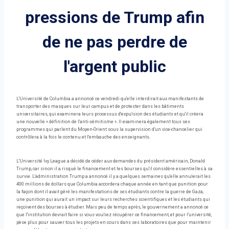
pressions de Trump afin
de ne pas perdre de
l'argent public
L'Université de Columbia a annoncé ce vendredi qu'elle interdirait aux manifestants de
transporter des masques sur leur campus et de protester dans les bâtiments
universitaires, qui examinera leurs processus d'expulsion des étudiants et qu'il créera
une nouvelle « définition de l'anti-sémitisme ». Il examinera également tous ses
programmes qui parlent du Moyen-Orient sous la supervision d'un vice-chancelier qui
contrôlera à la fois le contenu et l'embauche des enseignants.
L'Université Ivy League a décidé de céder aux demandes du président américain, Donald
Trump, car sinon il a risqué le financement et les bourses qu'il considère essentielles à sa
survie. L'administration Trump a annoncé il y a quelques semaines qu'elle annulerait les
400 millions de dollars que Columbia accordera chaque année en tant que punition pour
la façon dont il avait géré les manifestations de ses étudiants contre la guerre de Gaza,
une punition qui aurait un impact sur leurs recherches scientifiques et les étudiants qui
reçoivent des bourses à étudier. Mais peu de temps après, le gouvernement a annoncé ce
que l'institution devrait faire si vous vouliez récupérer ce financement, et pour l'université,
pèse plus pour sauver tous les projets en cours dans ses laboratoires que pour maintenir