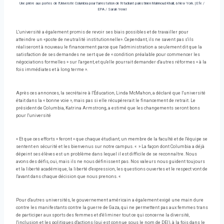
Une prière aux portes de l'Université Columbia pour l'arrestation de l'étudiant palestinien Mahmoud Khalil, à New York.
|
Efe /
EPA / Sarah Yenel
L'université a également promis de revoir ses biais possibles et de travailler pour
atteindre un «poste de neutralité institutionnelle». Cependant, ils ne savent pas s'ils
réaliseront à nouveau le financement parce que l'administration a seulement dit que la
satisfaction de ses demandes ne sert que de « condition préalable pour commencer les
négociations formelles » sur l'argent, et qu'elle pourrait demander d'autres réformes « à la
fois immédiates et à long terme ».
Après ces annonces, la secrétaire à l'Éducation, Linda McMahon, a déclaré que l'université
était dans la « bonne voie », mais pas si elle récupérerait le financement de retrait. Le
président de Columbia, Katrina Armstrong, a estimé que les changements seront bons
pour l'université
« Et que ces efforts » feront « que chaque étudiant, un membre de la faculté et de l'équipe se
sentent en sécurité et les bienvenus sur notre campus. « » La façon dont Columbia a déjà
dépeint ses élèves est un problème dans lequel il est difficile de se reconnaître. Nous
avons des défis, oui, mais ils ne nous définissent pas. Nos valeurs nous guident toujours
et la liberté académique, la liberté d'expression, les questions ouvertes et le respect vont de
l'avant dans chaque décision que nous prenons. «
Pour d'autres universités, le gouvernement américain a également exigé une main dure
contre les manifestants contre la guerre de Gaza, qui ne permettent pas aux femmes trans
de participer aux sports des femmes et d'éliminer tout ce qui concerne la diversité,
l'inclusion et les politiques d'actions (qui est connue sous le nom de DEI), à la fois dans le