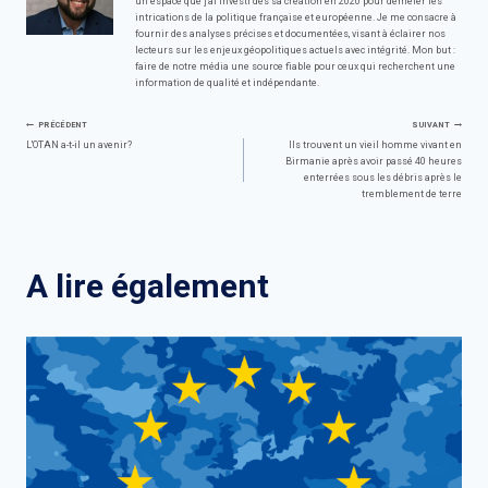
un espace que j'ai investi dès sa création en 2020 pour démêler les
intrications de la politique française et européenne. Je me consacre à
fournir des analyses précises et documentées, visant à éclairer nos
lecteurs sur les enjeux géopolitiques actuels avec intégrité. Mon but :
faire de notre média une source fiable pour ceux qui recherchent une
information de qualité et indépendante.
Navigation
PRÉCÉDENT
SUIVANT
L'OTAN a-t-il un avenir?
Ils trouvent un vieil homme vivant en
Birmanie après avoir passé 40 heures
de
enterrées sous les débris après le
tremblement de terre
l’article
A lire également