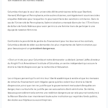
son modèle et ses normes intactes.
Columbia n'est pas le seul: des universités d'élite américaines telles que Stanford,
Harvard, Michigan et Pennsylvanie, entre autres dizaines, sont également soumises à des
enquêtes fédérales pour lesquelles ils pourraient faire des sanctions similaires. Dans le
cas de l'Université de Pennsylvanie, l'administration a menacé d'annuler les 175 millions
de dollars de fonds fédéraux pour avoir permis à une femme trans de participer à une
équipe de natation féminine.
Confronté à la possibilité de perdre du financement pour les bourses et les contrats,
Columbia a décidé de céder aux demandes les plus importantes de l'administration, qui
pour beaucoup est un
précédent dangereux.
« C'est un triste jour pour Columbia et notre démocratie », a déclaré Jameel Jaffer, directeur
du Knight First Amendment Institute of Columbia, un centre indépendant qui assure le
droit à la liberté d'expression par la recherche et l'éducation.
Les critiques pensent qu'ils ont mis leur liberté académique à vendre et que les menaces
de retrait du financement sont illégales parce qu'elles violent leur droit à la liberté
d'expression, ainsi que rien ne justifie que le gouvernement met autant d'enquêtes en
danger, mais surtout elle ne justifie pas ses accusations d'anti-sémitisme. De même,
beaucoup considèrent cela comme une reddition dangereuse car cela pourrait conduire à
la Maison Blanche viser maintenant toute autre institution qui reçoit des fonds publics,
des écoles aux hôpitaux ou aux entreprises.