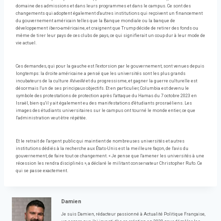
domaine des admissions et dans leurs programmes et dans le campus. Ce sont des
changements qui adoptent également d'autres institutions qui reçoivent un financement
du gouvernement américain telles que la Banque mondiale ou la banque de
développement ibero-américaine, et craignent que Trump décide de retirer des fonds ou
même de tirer leur pays de ces clubs de pays, ce qui signifierait un coup dur à leur mode de
vie actuel.
Ces demandes, qui pour la gauche est l'extorsion par le gouvernement, sont venues depuis
longtemps: la droite américaine a pensé que les universités sont les plus grands
incubateurs de la culture
Réveillé
et du progressisme, et gagner la guerre culturelle est
désormais l'un de ses principaux objectifs. Et en particulier, Columbia est devenu le
symbole des protestations de protection après l'attaque du Hamas du 7 octobre 2023 en
Israël, bien qu'il y ait également eu des manifestations d'étudiants prosraéliens. Les
images des étudiants universitaires sur le campus ont tourné le monde entier, ce que
l'administration veut être répétée.
Et le retrait de l'argent public qui maintient de nombreuses universités et autres
institutions dédiés à la recherche aux États-Unis est la meilleure façon, de l'avis du
gouvernement, de faire tout ce changement. « Je pense que l'amener les universités à une
récession les rendra disciplinés », a déclaré le militant conservateur Christopher Rufo. Ce
qui se passe exactement.
Damien
Je suis Damien, rédacteur passionné à Actualité Politique Française,