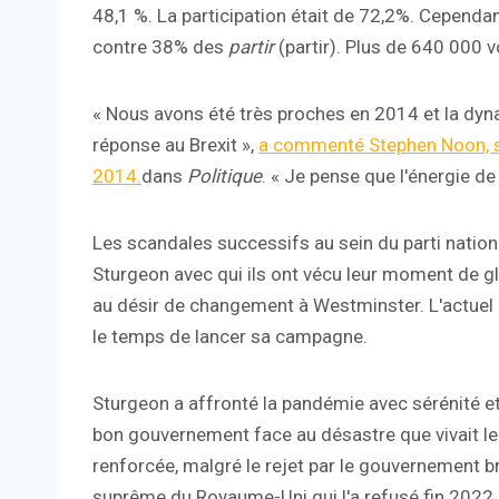
48,1 %. La participation était de 72,2%. Cependan
contre 38% des
partir
(partir). Plus de 640 000 v
« Nous avons été très proches en 2014 et la dyn
réponse au Brexit »,
a commenté Stephen Noon, s
2014.
dans
Politique
. « Je pense que l'énergie de
Les scandales successifs au sein du parti nation
Sturgeon avec qui ils ont vécu leur moment de glo
au désir de changement à Westminster. L'actuel l
le temps de lancer sa campagne.
Sturgeon a affronté la pandémie avec sérénité e
bon gouvernement face au désastre que vivait l
renforcée, malgré le rejet par le gouvernement b
suprême du Royaume-Uni qui l'a refusé fin 2022. 