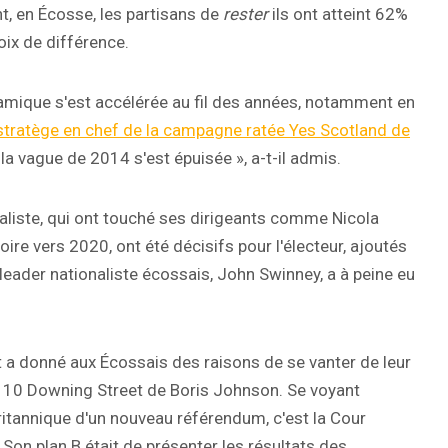
t, en Écosse, les partisans de
rester
ils ont atteint 62%
oix de différence.
amique s'est accélérée au fil des années, notamment en
tratège en chef de la campagne ratée Yes Scotland de
 la vague de 2014 s'est épuisée », a-t-il admis.
aliste, qui ont touché ses dirigeants comme Nicola
ire vers 2020, ont été décisifs pour l'électeur, ajoutés
eader nationaliste écossais, John Swinney, a à peine eu
t a donné aux Écossais des raisons de se vanter de leur
e 10 Downing Street de Boris Johnson. Se voyant
ritannique d'un nouveau référendum, c'est la Cour
Son plan B était de présenter les résultats des