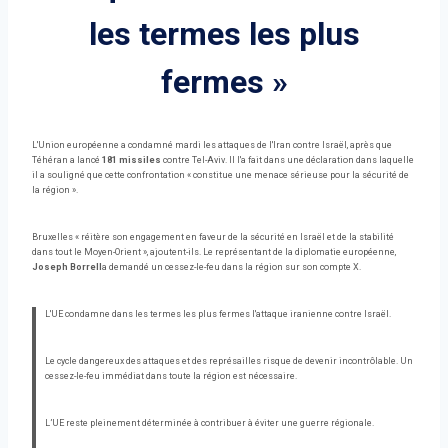
les termes les plus
fermes »
L'Union européenne a condamné mardi les attaques de l'Iran contre Israël, après que
Téhéran a lancé
181 missiles
contre Tel-Aviv. Il l'a fait dans une déclaration dans laquelle
il a souligné que cette confrontation « constitue une menace sérieuse pour la sécurité de
la région ».
Bruxelles « réitère son engagement en faveur de la sécurité en Israël et de la stabilité
dans tout le Moyen-Orient », ajoutent-ils. Le représentant de la diplomatie européenne,
Joseph Borrell
a demandé un cessez-le-feu dans la région sur son compte X.
L'UE condamne dans les termes les plus fermes l'attaque iranienne contre Israël.
Le cycle dangereux des attaques et des représailles risque de devenir incontrôlable. Un
cessez-le-feu immédiat dans toute la région est nécessaire.
L’UE reste pleinement déterminée à contribuer à éviter une guerre régionale.