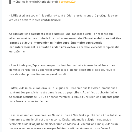
– Charles Michel (@CharlesMichel)
1 octobre 2024
« L'UE est prête à soutenir les efforts visant à réduire les tensions et à protéger les vies
civiles », a déclaré le président du Conseil.
Ces déclarations s'ajoutent à celles faites ce lundi par Josep Borrell en réponse aux
attaques israéliennes contre le Liban.
« La souveraineté d'Israël et du Liban doit être
garantie et toute intervention militaire supplémentaire aggraverait
considérablement la situation et doit être évitée. »
a déclaré le chef de la diplomatie
européenne.
« Une fois de plus, j'appelle au respect du droit humanitaire international. Les armes
doivent être réduites au silence et la voix de la diplomatie doit être élevée pour que le
monde entier puisse l'entendre », a-t-il insisté.
L’attaque de missile iranien a lieu quelques heures après que les forces israéliennes
sont entrées par voie terrestre dans le sud du pays.
Liban
. Au milieu du choc initial, le
Conseil de sécurité de l’ONU a annoncé mercredi la tenue d’une réunion d’urgence pour
faire face à l’attaque iranienne.
La mission iranienne auprès des Nations Unies à New York a publié dans X que l'attaque
iranienne contre Israël est une « réponse légale, rationnelle et légitime aux actes
terroristes » de l'État juif. Le président iranien Massoud Pezeshkian a indiqué dans un
message sur les réseaux sociaux que Téhéran avait mené « une réponse ferme à