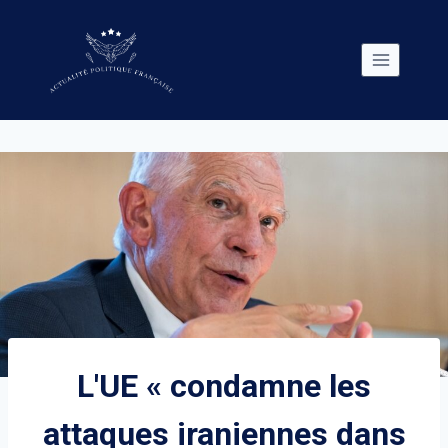
Skip
to
content
L'UE « condamne les
attaques iraniennes dans