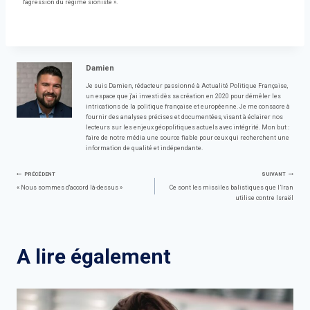
l'agression du régime sioniste ».
Damien
Je suis Damien, rédacteur passionné à Actualité Politique Française,
un espace que j'ai investi dès sa création en 2020 pour démêler les
intrications de la politique française et européenne. Je me consacre à
fournir des analyses précises et documentées, visant à éclairer nos
lecteurs sur les enjeux géopolitiques actuels avec intégrité. Mon but :
faire de notre média une source fiable pour ceux qui recherchent une
information de qualité et indépendante.
Navigation
PRÉCÉDENT
SUIVANT
« Nous sommes d'accord là-dessus »
Ce sont les missiles balistiques que l’Iran
utilise contre Israël
de
l’article
A lire également