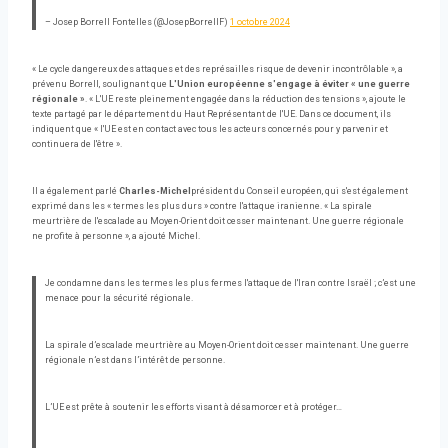
– Josep Borrell Fontelles (@JosepBorrellF)
1 octobre 2024
« Le cycle dangereux des attaques et des représailles risque de devenir incontrôlable », a
prévenu Borrell, soulignant que
L'Union européenne s'engage à éviter « une guerre
régionale »
. « L'UE reste pleinement engagée dans la réduction des tensions », ajoute le
texte partagé par le département du Haut Représentant de l'UE. Dans ce document, ils
indiquent que « l'UE est en contact avec tous les acteurs concernés pour y parvenir et
continuera de l'être ».
Il a également parlé
Charles-Michel
président du Conseil européen, qui s'est également
exprimé dans les « termes les plus durs » contre l'attaque iranienne. « La spirale
meurtrière de l'escalade au Moyen-Orient doit cesser maintenant. Une guerre régionale
ne profite à personne », a ajouté Michel.
Je condamne dans les termes les plus fermes l'attaque de l'Iran contre Israël ; c’est une
menace pour la sécurité régionale.
La spirale d’escalade meurtrière au Moyen-Orient doit cesser maintenant. Une guerre
régionale n’est dans l’intérêt de personne.
L’UE est prête à soutenir les efforts visant à désamorcer et à protéger…