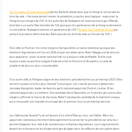
Sur les pages de
Rzeczpospolita
Jędrzej Bielecki plaide pour que la Hongrie soit privée du
droit de vote. « Varsovie devrait mener la procédure jusqu'au bout logique : repousser la
Hongrie aux marges de l'UE. Si les autorités de Budapest ne reconnaissent pas l'État de
droit dans un autre État membre de l'UE, pourquoi les partenaires de la Hongrie devraient-
ils considérer Budapest comme un partenaire de l'UE ?
Article 7 du Traité de l'Union
qui
prévoit la privation définitive des États accusés du droit de vote au Conseil de l'UE. »
D'un côté, le Premier ministre hongrois fait peut-être un calcul électoral, puisque des
élections législatives ont lieu en 2026 et que son adversaire, Peter Magyar, est de plus en
plus populaire. Jouer la carte nationaliste lui a toujours été profitable. Et elle joue
toujours avec sa position à égale distance entre le Kremlin et Bruxelles, un acte de
jonglerie de plus en plus insoutenable.
D’un autre côté, la Pologne organise des élections présidentielles au printemps 2025. Elles
seront cruciales à la fois pour Donald Tusk et pour son rival de plusieurs décennies,
Jarosław Kaczyński, leader de facto du parti national-populiste Droit et Justice. Et les
national-populistes s’y mettent. Son candidat, Karol Nawrocki, un historien peu connu des
citoyens, affronte le maire de Varsovie, Rafał Trzaskowski, candidat de la Coalition civique,
qui a renouvelé son mandat municipal dès le premier tour au printemps dernier.
Les libéraux de Donald Tusk ont ​​besoin d’un chef d’État qui leur soit fidèle. Mais les
populistes nationaux cherchent désespérément à conserver la présidence car cela leur
permet d’opposer leur veto à de nombreuses initiatives législatives. Leurs agissements
devant les tribunaux ne les dispensent pas de payer pour les affaires de corruption dans