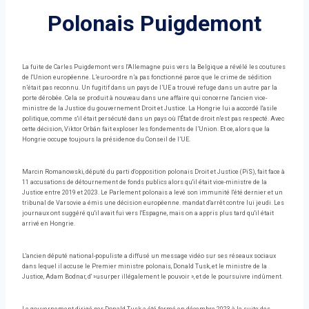
Polonais Puigdemont
La fuite de Carles Puigdemont vers l'Allemagne puis vers la Belgique a révélé les coutures
de l'Union européenne. L’euro-ordre n’a pas fonctionné parce que le crime de sédition
n’était pas reconnu. Un fugitif dans un pays de l’UE a trouvé refuge dans un autre par la
porte dérobée. Cela se produit à nouveau dans une affaire qui concerne l'ancien vice-
ministre de la Justice du gouvernement Droit et Justice. La Hongrie lui a accordé l'asile
politique, comme s'il était persécuté dans un pays où l'État de droit n'est pas respecté. Avec
cette décision, Viktor Orbán fait exploser les fondements de l’Union. Et ce, alors que la
Hongrie occupe toujours la présidence du Conseil de l’UE.
Marcin Romanowski, député du parti d'opposition polonais Droit et Justice (PiS), fait face à
11 accusations de détournement de fonds publics alors qu'il était vice-ministre de la
Justice entre 2019 et 2023. Le Parlement polonais a levé son immunité l'été dernier et un
tribunal de Varsovie a émis une décision européenne. mandat d'arrêt contre lui jeudi. Les
journaux ont suggéré qu'il avait fui vers l'Espagne, mais on a appris plus tard qu'il était
arrivé en Hongrie.
L'ancien député national-populiste a diffusé un message vidéo sur ses réseaux sociaux
dans lequel il accuse le Premier ministre polonais, Donald Tusk, et le ministre de la
Justice, Adam Bodnar, d' »usurper illégalement le pouvoir », et de le poursuivre indûment.