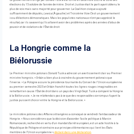
Le gouvernement dirigé par Donald Tusk a été formé en décembre 2023 à la suite des
élections du 15 octobre de l'année dernière. Droit et Justice était le parti ayant obtenu le
plus de voix mais sans majorité pour gouverner. La Coalition civique a ajouté
suffisamment de députés,
Lewica
(À gauche) et Troisième Voie C'est un gouvernement
issu d'élections démocratiques. Mais les populistes nationaux n’ont pas apprécié le
résultat, car ils savaient qu’ils allaient avoir des problèmes après des années d’abus de
pouvoir et de violations de l’État de droit.
La Hongrie comme la
Biélorussie
Le Premier ministre polonais Donald Tusk a adressé un avertissement clair au Premier
ministre hongrois. « Orbán a bien plus à craindre du gouvernement polonais que
l'inverse. » La Pologne assure la présidence tournante du Conseil de l’Union européenne
au premier semestre 2025 et Orbán franchit toutes les lignes rouges imaginables en
remettant en cause l’État de droit dans un pays des Vingt-Sept. Tusk a comparé la Hongrie
à la Biélorussie. « Je ne m'attendais pas à ce que des responsables corrompus fuyant la
justice puissent choisir entre la Hongrie et la Biélorussie. »
Le ministère polonais des Affaires étrangères a convoqué ce vendredi l'ambassadeur de
Hongrie. « Nous considérons que la décision d'accorder l'asile politique à Marcin
Romanowski, recherché en vertu d'un mandat d'arrêt européen, est un acte hostile à la
République de Pologne et contraire aux principes élémentaires qui lient les États
membres de l'Union européenne »,
déclaré dans une déclaration
.