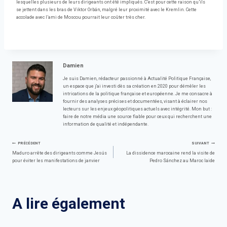
lesquelles plusieurs de leurs dirigeants ont été impliqués. C’est pour cette raison qu’ils
se jettent dans les bras de Viktor Orbán, malgré leur proximité avec le Kremlin. Cette
accolade avec l’ami de Moscou pourrait leur coûter très cher.
Damien
Je suis Damien, rédacteur passionné à Actualité Politique Française,
un espace que j'ai investi dès sa création en 2020 pour démêler les
intrications de la politique française et européenne. Je me consacre à
fournir des analyses précises et documentées, visant à éclairer nos
lecteurs sur les enjeux géopolitiques actuels avec intégrité. Mon but :
faire de notre média une source fiable pour ceux qui recherchent une
information de qualité et indépendante.
Navigation
PRÉCÉDENT
SUIVANT
Maduro arrête des dirigeants comme Jesús
La dissidence marocaine rend la visite de
pour éviter les manifestations de janvier
Pedro Sánchez au Maroc laide
de
l’article
A lire également