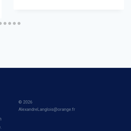
© 2026
AlexandreLanglois@orange.fr
n
.