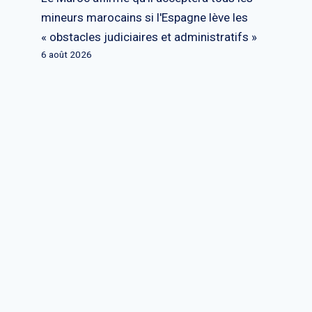
mineurs marocains si l'Espagne lève les
« obstacles judiciaires et administratifs »
6 août 2026
« À propos d’une nouvelle guerre
mondiale »