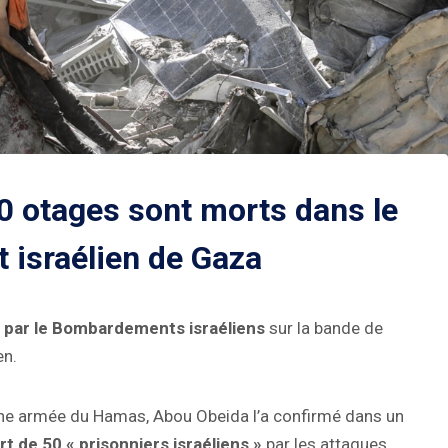
0 otages sont morts dans le
israélien de Gaza
 par le
Bombardements israéliens
sur la bande de
en.
che armée du Hamas, Abou Obeida l’a confirmé dans un
t de 50 « prisonniers israéliens »
par les attaques