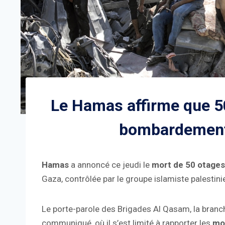
Le Hamas affirme que 5
bombardement 
Hamas
a annoncé ce jeudi le
mort de 50 otages
Gaza, contrôlée par le groupe islamiste palestini
Le porte-parole des Brigades Al Qasam, la bran
communiqué, où il s’est limité à rapporter les
mor