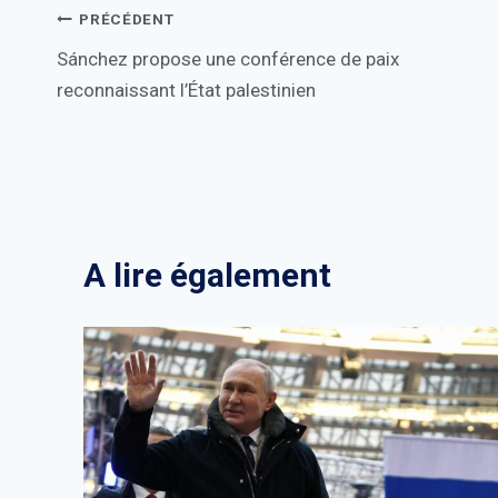
Navigation
PRÉCÉDENT
Sánchez propose une conférence de paix
de
reconnaissant l’État palestinien
l’article
A lire également