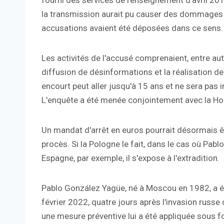
fourni des services de renseignement d'avril 2016
la transmission aurait pu causer des dommages à
accusations avaient été déposées dans ce sens.
Les activités de l'accusé comprenaient, entre autr
diffusion de désinformations et la réalisation de
encourt peut aller jusqu'à 15 ans et ne sera pas i
L'enquête a été menée conjointement avec la H
Un mandat d'arrêt en euros pourrait désormais ê
procès. Si la Pologne le fait, dans le cas où Pabl
Espagne, par exemple, il s'expose à l'extradition.
Pablo González Yagüe, né à Moscou en 1982, a é
février 2022, quatre jours après l'invasion russe d
une mesure préventive lui a été appliquée sous f