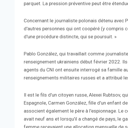
parquet. La pression préventive peut être étendu
Concernant le journaliste polonais détenu avec Pa
d'autres personnes qui ont coopéré (y compris c
d'une procédure distincte, qui se poursuit. »
Pablo González, qui travaillait comme journaliste
renseignement ukrainiens début février 2022. Ils 
agents du CNI ont ensuite interrogé sa famille a
renseignements militaires russes et a attribué 
Il est le fils d'un citoyen russe, Alexei Rubtsov, 
Espagnole, Carmen González, fille d'un enfant de 
associent également le père à l'espionnage. Le c
avait neuf ans et lorsqu'il a changé de pays, le
femme recevaient une allocation mensuelle de son