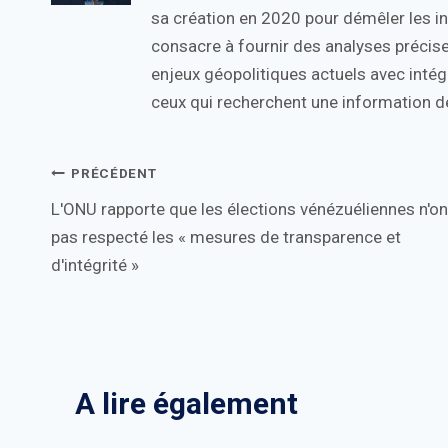
sa création en 2020 pour démêler les in
consacre à fournir des analyses précise
enjeux géopolitiques actuels avec intégr
ceux qui recherchent une information de
Navigation
PRÉCÉDENT
L'ONU rapporte que les élections vénézuéliennes n'on
de
pas respecté les « mesures de transparence et
l’article
d'intégrité »
A lire également