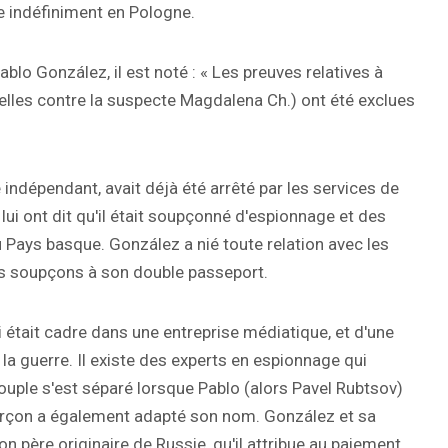
e indéfiniment en Pologne.
blo González, il est noté : « Les preuves relatives à
elles contre la suspecte Magdalena Ch.) ont été exclues
 indépendant, avait déjà été arrêté par les services de
lui ont dit qu'il était soupçonné d'espionnage et des
u Pays basque. González a nié toute relation avec les
les soupçons à son double passeport.
qui était cadre dans une entreprise médiatique, et d'une
la guerre. Il existe des experts en espionnage qui
ouple s'est séparé lorsque Pablo (alors Pavel Rubtsov)
 garçon a également adapté son nom. González et sa
 père originaire de Russie, qu'il attribue au paiement