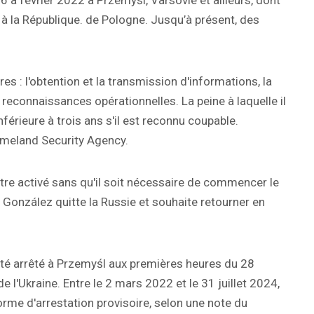
 à février 2022 à Przemyśl, Varsovie et ailleurs, dont
 la République. de Pologne. Jusqu’à présent, des
es : l'obtention et la transmission d'informations, la
 reconnaissances opérationnelles. La peine à laquelle il
nférieure à trois ans s'il est reconnu coupable.
omeland Security Agency.
tre activé sans qu'il soit nécessaire de commencer le
o González quitte la Russie et souhaite retourner en
té arrêté à Przemyśl aux premières heures du 28
e l'Ukraine. Entre le 2 mars 2022 et le 31 juillet 2024,
orme d'arrestation provisoire, selon une note du