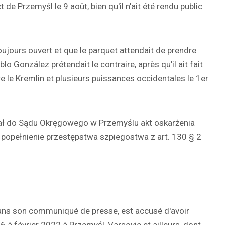
t de Przemyśl le 9 août, bien qu'il n'ait été rendu public
toujours ouvert et que le parquet attendait de prendre
blo González prétendait le contraire, après qu'il ait fait
e le Kremlin et plusieurs puissances occidentales le 1er
wał do Sądu Okręgowego w Przemyślu akt oskarżenia
u popełnienie przestępstwa szpiegostwa z art. 130 § 2
t dans son communiqué de presse, est accusé d'avoir