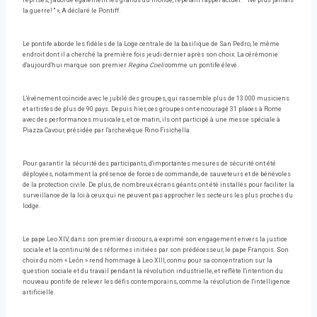
reprises, j'aborde également les grands du monde, répétant l'appel actuel:` `Ne plus jamais
la guerre! '' », A déclaré le Pontiff.
Le pontife aborde les fidèles de la Loge centrale de la basilique de San Pedro, le même
endroit dont il a cherché la première fois jeudi dernier après son choix. La cérémonie
d'aujourd'hui marque son premier
Regina Coeli
comme un pontife élevé.
L'événement coïncide avec le jubilé des groupes, qui rassemble plus de 13 000 musiciens
et artistes de plus de 90 pays. Depuis hier, ces groupes ont encouragé 31 places à Rome
avec des performances musicales, et ce matin, ils ont participé à une messe spéciale à
Piazza Cavour, présidée par l'archevêque Rino Fisichella.
Pour garantir la sécurité des participants, d'importantes mesures de sécurité ont été
déployées, notamment la présence de forces de commande, de sauveteurs et de bénévoles
de la protection civile. De plus, de nombreux écrans géants ont été installés pour faciliter la
surveillance de la loi à ceux qui ne peuvent pas approcher les secteurs les plus proches du
lodge.
Le pape Leo XIV, dans son premier discours, a exprimé son engagement envers la justice
sociale et la continuité des réformes initiées par son prédécesseur, le pape François. Son
choix du nom « León » rend hommage à Leo XIII, connu pour sa concentration sur la
question sociale et du travail pendant la révolution industrielle, et reflète l'intention du
nouveau pontife de relever les défis contemporains, comme la révolution de l'intelligence
artificielle.