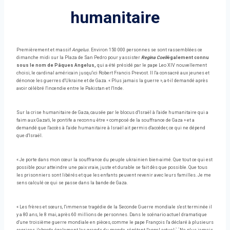
humanitaire
Premièrement et massif
Angelus
. Environ 150 000 personnes se sont rassemblées ce
dimanche midi sur la Plaza de San Pedro pour y assister
Regina Coeli
également connu
sous le nom de Pâques Angelus,
qui a été présidé par le pape Leo XIV nouvellement
choisi, le cardinal américain jusqu'ici Robert Francis Prevost. Il l'a consacré aux jeunes et
dénonce les guerres d'Ukraine et de Gaza. « Plus jamais la guerre », a-t-il demandé après
avoir célébré l'incendie entre le Pakistan et l'Inde.
Sur la crise humanitaire de Gaza, causée par le blocus d'Israël à l'aide humanitaire qui a
faim aux Gazati, le pontife a reconnu être « composé de la souffrance de Gaza » et a
demandé que l'accès à l'aide humanitaire à Israël ait permis d'accéder, ce qui ne dépend
que d'Israël.
« Je porte dans mon cœur la souffrance du peuple ukrainien bien-aimé. Que tout ce qui est
possible pour atteindre une paix vraie, juste et durable se fait dès que possible. Que tous
les prisonniers sont libérés et que les enfants peuvent revenir avec leurs familles. Je me
sens calculé ce qui se passe dans la bande de Gaza.
« Les frères et sœurs, l'immense tragédie de la Seconde Guerre mondiale s'est terminée il
y a 80 ans, le 8 mai, après 60 millions de personnes. Dans le scénario actuel dramatique
d'une troisième guerre mondiale en pièces, comme le pape François l'a déclaré à plusieurs