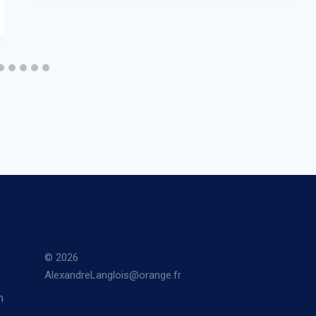
© 2026
AlexandreLanglois@orange.fr
n